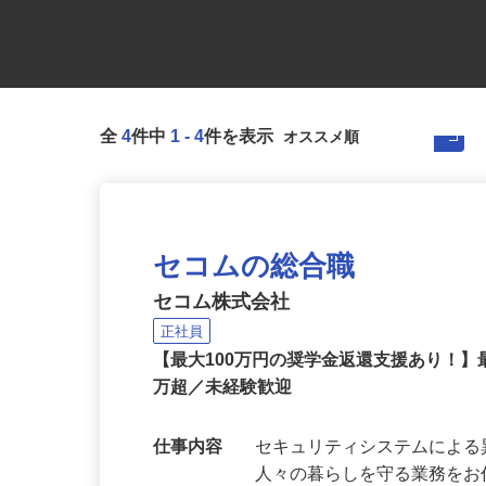
全
4
件中
1
-
4
件を表示
セコムの総合職
セコム株式会社
正社員
【最大100万円の奨学金返還支援あり！】
万超／未経験歓迎
仕事内容
セキュリティシステムによ