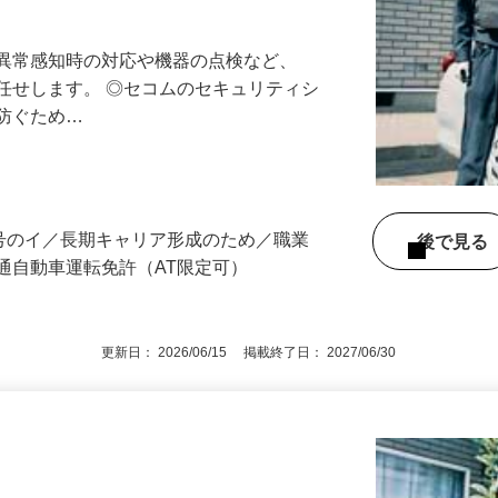
最長10連休／福利厚生充実／平均年収600
る異常感知時の対応や機器の点検など、
任せします。 ◎セコムのセキュリティシ
に防ぐため…
3号のイ／長期キャリア形成のため／職業
後で見
通自動車運転免許（AT限定可）
更新日： 2026/06/15 掲載終了日： 2027/06/30