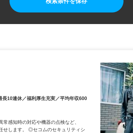
検索条件を保存
最長10連休／福利厚生充実／平均年収600
る異常感知時の対応や機器の点検など、