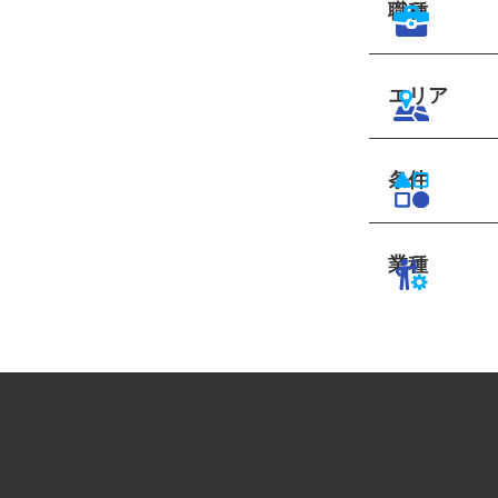
職種
エリア
条件
業種