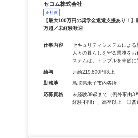
セコムの総合職
セコム株式会社
正社員
【最大100万円の奨学金返還支援あり！】
万超／未経験歓迎
仕事内容
セキュリティシステムによ
人々の暮らしを守る業務をお
ステムは、トラブルを未然
給与
月給219,800円以上
勤務地
鳥取県米子市内各所
応募資格
未経験39歳まで（例外事由
経験不問）、高卒以上 ◎普