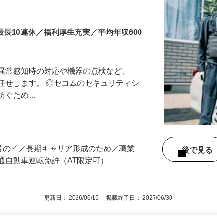
最長10連休／福利厚生充実／平均年収600
る異常感知時の対応や機器の点検など、
任せします。 ◎セコムのセキュリティシ
に防ぐため…
3号のイ／長期キャリア形成のため／職業
後で見
通自動車運転免許（AT限定可）