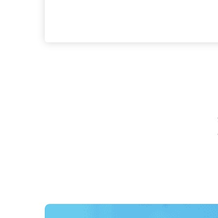
応募資格
未経験者大歓迎 ■年齢・転
代で入社した人も多数！） 