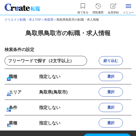
後で見る
閲覧履歴
会員登録
メニュー
クリエイト転職・求人TOP
＞
鳥取県
＞
鳥取県鳥取市の転職・求人情報
鳥取県鳥取市の転職・求人情報
検索条件の設定
絞り込む
職種
指定しない
選択
エリア
鳥取県(鳥取市)
選択
条件
指定しない
選択
業種
指定しない
選択