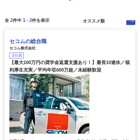
2
1
-
2
全
件中
件を表示
セコムの総合職
セコム株式会社
正社員
【最大100万円の奨学金返還支援あり！】最長10連休／福
利厚生充実／平均年収600万超／未経験歓迎