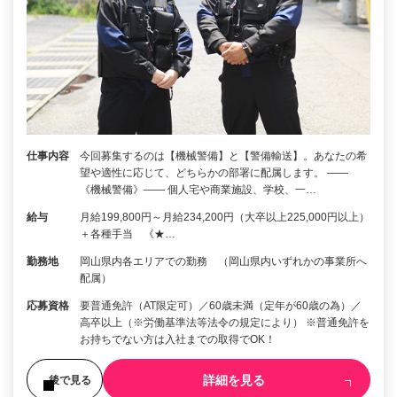
仕事内容
今回募集するのは【機械警備】と【警備輸送】。あなたの希
望や適性に応じて、どちらかの部署に配属します。 ――
《機械警備》―― 個人宅や商業施設、学校、一…
給与
月給199,800円～月給234,200円（大卒以上225,000円以上）
＋各種手当 《★…
勤務地
岡山県内各エリアでの勤務 （岡山県内いずれかの事業所へ
配属）
応募資格
要普通免許（AT限定可）／60歳未満（定年が60歳の為）／
高卒以上（※労働基準法等法令の規定により） ※普通免許を
お持ちでない方は入社までの取得でOK！
詳細を見る
後で見る