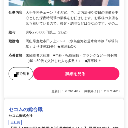
仕事内容
大手牛丼チェーン『すき家』で、店内清掃や翌日の準備を中
心とした深夜時間帯の業務をお任せします。お客様の来店も
落ち着いているので、接客・調理などは少なめです。その…
給与
月収270,000円以上（想定）
勤務地
岡山県倉敷市田ノ上939-1 （水島臨海鉄道水島本線「球場前
駅」より徒歩22分）★車通勤OK
応募資格
未経験者大歓迎 ■年齢・転職回数・ブランクなど一切不問
（40～50代で入社した人も多数！） ■高卒以上
詳細を見る
後で見る
更新日： 2026/04/17 掲載終了日： 2027/04/23
セコムの総合職
セコム株式会社
正社員