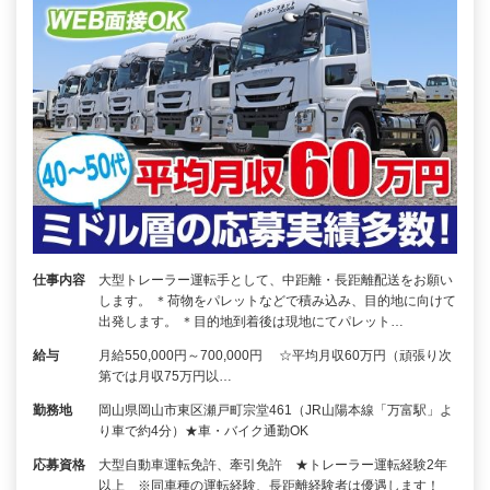
仕事内容
大型トレーラー運転手として、中距離・長距離配送をお願い
します。 ＊荷物をパレットなどで積み込み、目的地に向けて
出発します。 ＊目的地到着後は現地にてパレット…
給与
月給550,000円～700,000円 ☆平均月収60万円（頑張り次
第では月収75万円以…
勤務地
岡山県岡山市東区瀬戸町宗堂461（JR山陽本線「万富駅」よ
り車で約4分）★車・バイク通勤OK
応募資格
大型自動車運転免許、牽引免許 ★トレーラー運転経験2年
以上 ※同車種の運転経験、長距離経験者は優遇します！