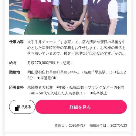
仕事内容
大手牛丼チェーン『すき家』で、店内清掃や翌日の準備を中
心とした深夜時間帯の業務をお任せします。お客様の来店も
落ち着いているので、接客・調理などは少なめです。その…
給与
月収270,000円以上（想定）
勤務地
岡山県都窪郡早島町早島3444-1 （各線「早島駅」より徒歩2
2分）★車通勤OK
応募資格
未経験者大歓迎 ■年齢・転職回数・ブランクなど一切不問
（40～50代で入社した人も多数！） ■高卒以上
詳細を見る
後で見る
更新日： 2026/04/17 掲載終了日： 2027/04/23