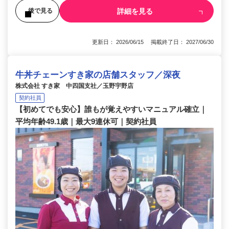
詳細を見る
後で見る
更新日： 2026/06/15 掲載終了日： 2027/06/30
牛丼チェーンすき家の店舗スタッフ／深夜
株式会社 すき家 中四国支社／玉野宇野店
契約社員
【初めてでも安心】誰もが覚えやすいマニュアル確立｜
平均年齢49.1歳｜最大9連休可｜契約社員