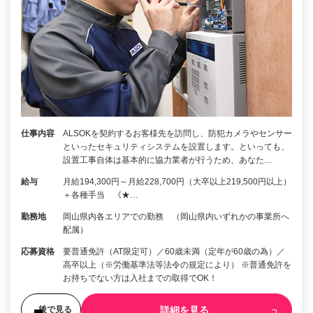
仕事内容
ALSOKを契約するお客様先を訪問し、防犯カメラやセンサー
といったセキュリティシステムを設置します。といっても、
設置工事自体は基本的に協力業者が行うため、あなた…
給与
月給194,300円～月給228,700円（大卒以上219,500円以上）
＋各種手当 《★…
勤務地
岡山県内各エリアでの勤務 （岡山県内いずれかの事業所へ
配属）
応募資格
要普通免許（AT限定可）／60歳未満（定年が60歳の為）／
高卒以上（※労働基準法等法令の規定により） ※普通免許を
お持ちでない方は入社までの取得でOK！
詳細を見る
後で見る