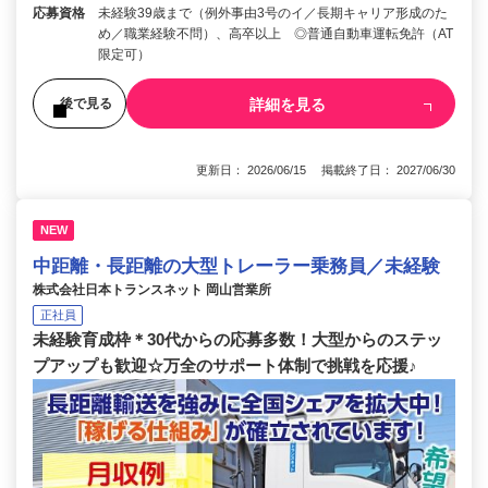
応募資格
未経験39歳まで（例外事由3号のイ／長期キャリア形成のた
め／職業経験不問）、高卒以上 ◎普通自動車運転免許（AT
限定可）
詳細を見る
後で見る
更新日： 2026/06/15 掲載終了日： 2027/06/30
NEW
中距離・長距離の大型トレーラー乗務員／未経験
株式会社日本トランスネット 岡山営業所
正社員
未経験育成枠＊30代からの応募多数！大型からのステッ
プアップも歓迎☆万全のサポート体制で挑戦を応援♪