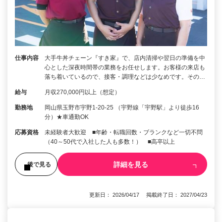
仕事内容
大手牛丼チェーン『すき家』で、店内清掃や翌日の準備を中
心とした深夜時間帯の業務をお任せします。お客様の来店も
落ち着いているので、接客・調理などは少なめです。その…
給与
月収270,000円以上（想定）
勤務地
岡山県玉野市宇野1-20-25 （宇野線「宇野駅」より徒歩16
分）★車通勤OK
応募資格
未経験者大歓迎 ■年齢・転職回数・ブランクなど一切不問
（40～50代で入社した人も多数！） ■高卒以上
詳細を見る
後で見る
更新日： 2026/04/17 掲載終了日： 2027/04/23