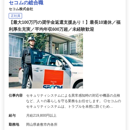
セコムの総合職
セコム株式会社
正社員
【最大100万円の奨学金返還支援あり！】最長10連休／福
利厚生充実／平均年収600万超／未経験歓迎
仕事内容
セキュリティシステムによる異常感知時の対応や機器の点検
など、人々の暮らしを守る業務をお任せします。 ◎セコムの
セキュリティシステムは、トラブルを未然に防ぐため…
給与
月給219,800円以上
勤務地
岡山県倉敷市内各所