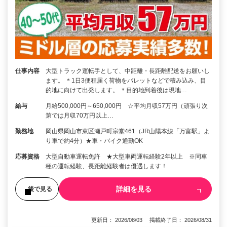
仕事内容
大型トラック運転手として、中距離・長距離配送をお願いし
ます。 ＊1日3便程届く荷物をパレットなどで積み込み、目
的地に向けて出発します。 ＊目的地到着後は現地…
給与
月給500,000円～650,000円 ☆平均月収57万円（頑張り次
第では月収70万円以上…
勤務地
岡山県岡山市東区瀬戸町宗堂461（JR山陽本線「万富駅」よ
り車で約4分）★車・バイク通勤OK
応募資格
大型自動車運転免許 ★大型車両運転経験2年以上 ※同車
種の運転経験、長距離経験者は優遇します！
詳細を見る
後で見る
更新日： 2026/08/03 掲載終了日： 2026/08/31