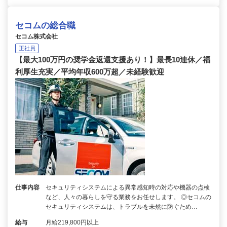
セコムの総合職
セコム株式会社
正社員
【最大100万円の奨学金返還支援あり！】最長10連休／福
利厚生充実／平均年収600万超／未経験歓迎
仕事内容
セキュリティシステムによる異常感知時の対応や機器の点検
など、人々の暮らしを守る業務をお任せします。 ◎セコムの
セキュリティシステムは、トラブルを未然に防ぐため…
給与
月給219,800円以上