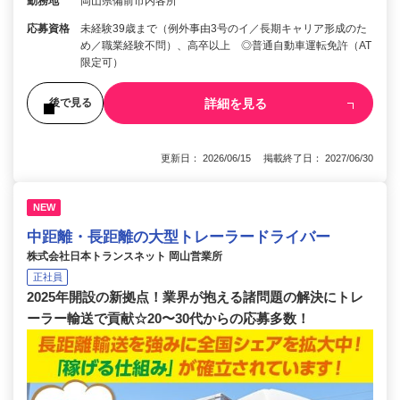
勤務地
岡山県備前市内各所
応募資格
未経験39歳まで（例外事由3号のイ／長期キャリア形成のた
め／職業経験不問）、高卒以上 ◎普通自動車運転免許（AT
限定可）
詳細を見る
後で見る
更新日： 2026/06/15 掲載終了日： 2027/06/30
NEW
中距離・長距離の大型トレーラードライバー
株式会社日本トランスネット 岡山営業所
正社員
2025年開設の新拠点！業界が抱える諸問題の解決にトレ
ーラー輸送で貢献☆20〜30代からの応募多数！