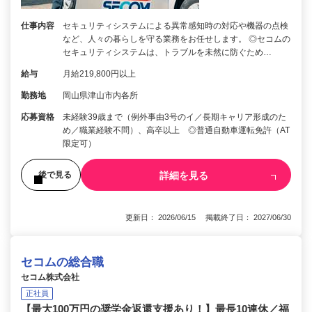
仕事内容
セキュリティシステムによる異常感知時の対応や機器の点検
など、人々の暮らしを守る業務をお任せします。 ◎セコムの
セキュリティシステムは、トラブルを未然に防ぐため…
給与
月給219,800円以上
勤務地
岡山県津山市内各所
応募資格
未経験39歳まで（例外事由3号のイ／長期キャリア形成のた
め／職業経験不問）、高卒以上 ◎普通自動車運転免許（AT
限定可）
詳細を見る
後で見る
更新日： 2026/06/15 掲載終了日： 2027/06/30
セコムの総合職
セコム株式会社
正社員
【最大100万円の奨学金返還支援あり！】最長10連休／福