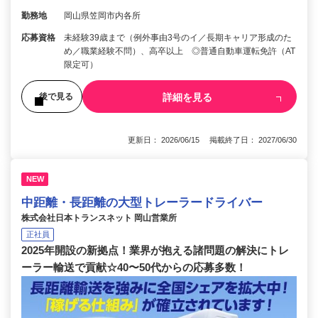
勤務地
岡山県笠岡市内各所
応募資格
未経験39歳まで（例外事由3号のイ／長期キャリア形成のた
め／職業経験不問）、高卒以上 ◎普通自動車運転免許（AT
限定可）
詳細を見る
後で見る
更新日： 2026/06/15 掲載終了日： 2027/06/30
NEW
中距離・長距離の大型トレーラードライバー
株式会社日本トランスネット 岡山営業所
正社員
2025年開設の新拠点！業界が抱える諸問題の解決にトレ
ーラー輸送で貢献☆40〜50代からの応募多数！