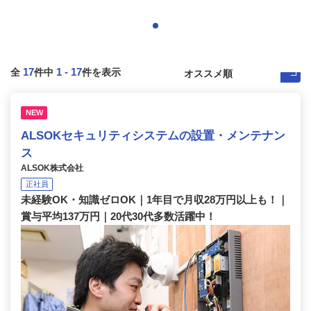
17
1
-
17
全
件中
件を表示
NEW
ALSOKセキュリティシステムの設置・メンテナン
ス
ALSOK株式会社
正社員
未経験OK・知識ゼロOK｜1年目で月収28万円以上も！｜
賞与平均137万円｜20代30代多数活躍中！