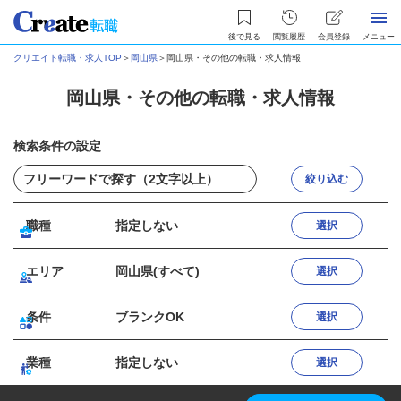
後で見る
閲覧履歴
会員登録
メニュー
クリエイト転職・求人TOP
＞
岡山県
＞
岡山県・その他の転職・求人情報
岡山県・その他の転職・求人情報
検索条件の設定
絞り込む
職種
指定しない
選択
エリア
岡山県(すべて)
選択
条件
ブランクOK
選択
業種
指定しない
選択