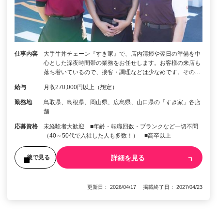
仕事内容
大手牛丼チェーン『すき家』で、店内清掃や翌日の準備を中
心とした深夜時間帯の業務をお任せします。お客様の来店も
落ち着いているので、接客・調理などは少なめです。その…
給与
月収270,000円以上（想定）
勤務地
鳥取県、島根県、岡山県、広島県、山口県の「すき家」各店
舗
応募資格
未経験者大歓迎 ■年齢・転職回数・ブランクなど一切不問
（40～50代で入社した人も多数！） ■高卒以上
詳細を見る
後で見る
更新日： 2026/04/17 掲載終了日： 2027/04/23