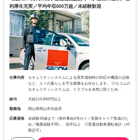
利厚生充実／平均年収600万超／未経験歓迎
仕事内容
セキュリティシステムによる異常感知時の対応や機器の点検
など、人々の暮らしを守る業務をお任せします。 ◎セコムの
セキュリティシステムは、トラブルを未然に防ぐため…
給与
月給219,800円以上
勤務地
岡山県岡山市内各所
応募資格
未経験39歳まで（例外事由3号のイ／長期キャリア形成のた
め／職業経験不問）、高卒以上 ◎普通自動車運転免許（AT
限定可）