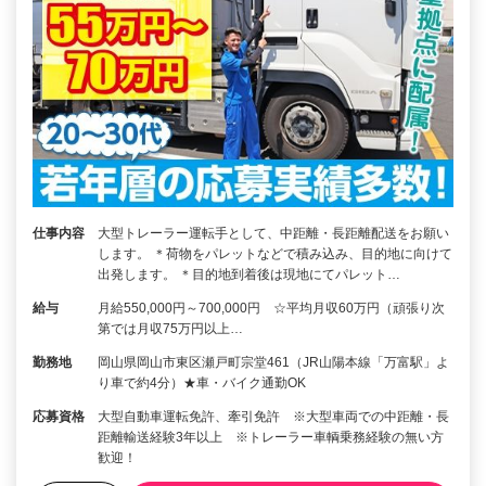
仕事内容
大型トレーラー運転手として、中距離・長距離配送をお願い
します。 ＊荷物をパレットなどで積み込み、目的地に向けて
出発します。 ＊目的地到着後は現地にてパレット…
給与
月給550,000円～700,000円 ☆平均月収60万円（頑張り次
第では月収75万円以上…
勤務地
岡山県岡山市東区瀬戸町宗堂461（JR山陽本線「万富駅」よ
り車で約4分）★車・バイク通勤OK
応募資格
大型自動車運転免許、牽引免許 ※大型車両での中距離・長
距離輸送経験3年以上 ※トレーラー車輌乗務経験の無い方
歓迎！