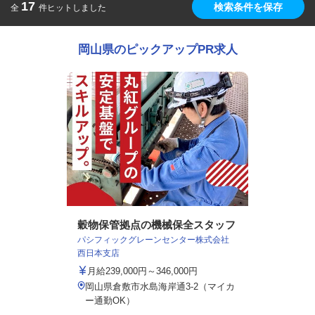
17
検索条件を保存
全
件ヒットしました
岡山県のピックアップPR求人
穀物保管拠点の機械保全スタッフ
パシフィックグレーンセンター株式会社
西日本支店
月給239,000円～346,000円
岡山県倉敷市水島海岸通3-2（マイカ
ー通勤OK）