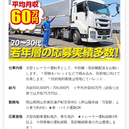
仕事内容
大型トレーラー運転手として、中距離・長距離配送をお願い
します。 ＊荷物をパレットなどで積み込み、目的地に向けて
出発します。 ＊目的地到着後は現地にてパレット…
給与
月給550,000円～700,000円 ☆平均月収60万円（頑張り次
第では月収75万円以…
勤務地
岡山県岡山市東区瀬戸町宗堂461（JR山陽本線「万富駅」よ
り車で約4分）★車・バイク通勤OK
応募資格
大型自動車運転免許、牽引免許 ★トレーラー運転経験2年
以上 ※同車種の運転経験、長距離経験者の方は優遇しま
す！