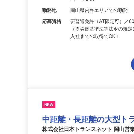
給与
月給199,800円～月給234,
当 《★…
勤務地
岡山県内各エリアでの勤務
応募資格
要普通免許（AT限定可）／
（※労働基準法等法令の規定
入社までの取得でOK！
NEW