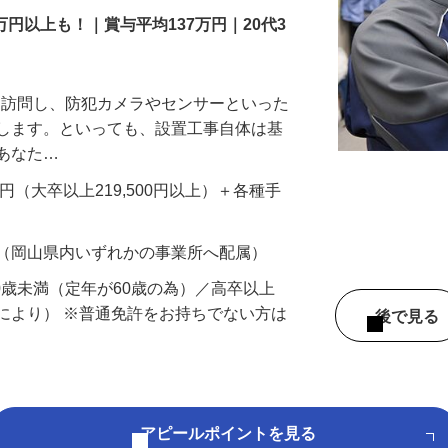
万円以上も！｜賞与平均137万円｜20代3
先を訪問し、防犯カメラやセンサーといった
置します。といっても、設置工事自体は基
、あなた…
700円（大卒以上219,500円以上）＋各種手
 （岡山県内いずれかの事業所へ配属）
60歳未満（定年が60歳の為）／高卒以上
により） ※普通免許をお持ちでない方は
後で見