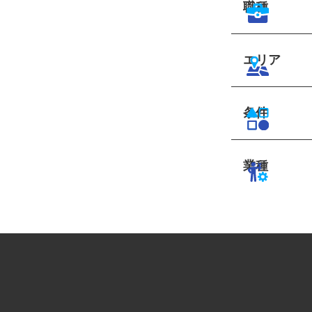
職種
エリア
条件
業種