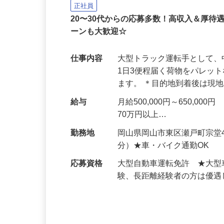
中距離・長距離の大型ト
株式会社日本トランスネット 岡山営
正社員
20〜30代からの応募多数！高収入＆厚待
ーンも大歓迎☆
仕事内容
大型トラック運転手として、
1日3便程届く荷物をパレッ
ます。 ＊目的地到着後は現
給与
月給500,000円～650,
70万円以上…
勤務地
岡山県岡山市東区瀬戸町宗堂
分）★車・バイク通勤OK
応募資格
大型自動車運転免許 ★大型
験、長距離経験者の方は優