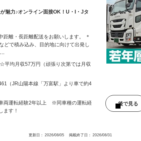
ラックドライバー
業所
遇が魅力♪オンライン面接OK！U・I・Jタ
中距離・長距離配送をお願いします。 ＊
トなどで積み込み、目的地に向けて出発し
地…
000円 ☆平均月収57万円（頑張り次第では月収
461（JR山陽本線「万富駅」より車で約4
車両運転経験2年以上 ※同車種の運転経
後で見
遇します！