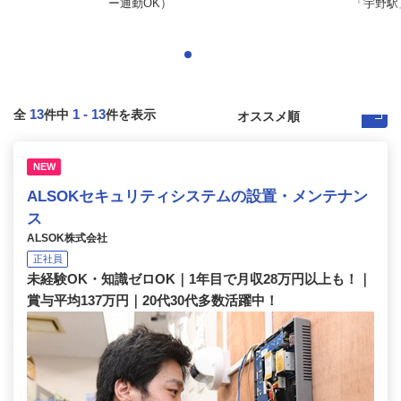
.
ー通勤OK）
「宇野駅」
13
1
-
13
全
件中
件を表示
NEW
ALSOKセキュリティシステムの設置・メンテナン
ス
ALSOK株式会社
正社員
未経験OK・知識ゼロOK｜1年目で月収28万円以上も！｜
賞与平均137万円｜20代30代多数活躍中！