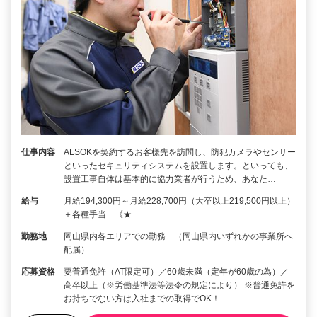
仕事内容
ALSOKを契約するお客様先を訪問し、防犯カメラやセンサー
といったセキュリティシステムを設置します。といっても、
設置工事自体は基本的に協力業者が行うため、あなた…
給与
月給194,300円～月給228,700円（大卒以上219,500円以上）
＋各種手当 《★…
勤務地
岡山県内各エリアでの勤務 （岡山県内いずれかの事業所へ
配属）
応募資格
要普通免許（AT限定可）／60歳未満（定年が60歳の為）／
高卒以上（※労働基準法等法令の規定により） ※普通免許を
お持ちでない方は入社までの取得でOK！