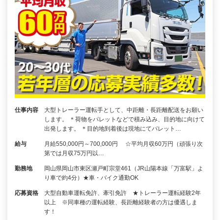
仕事内容
大型トレーラー運転手として、中距離・長距離配送をお願い
します。 ＊荷物をパレットなどで積み込み、目的地に向けて
出発します。 ＊目的地到着後は現地にてパレット…
給与
月給550,000円～700,000円 ☆平均月収60万円（頑張り次
第では月収75万円以…
勤務地
岡山県岡山市東区瀬戸町宗堂461（JR山陽本線「万富駅」よ
り車で約4分）★車・バイク通勤OK
応募資格
大型自動車運転免許、牽引免許 ★トレーラー運転経験2年
以上 ※同車種の運転経験、長距離経験者の方は優遇しま
す！