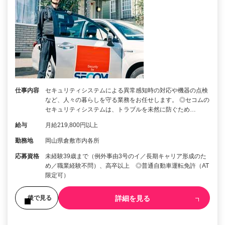
仕事内容
セキュリティシステムによる異常感知時の対応や機器の点検
など、人々の暮らしを守る業務をお任せします。 ◎セコムの
セキュリティシステムは、トラブルを未然に防ぐため…
給与
月給219,800円以上
勤務地
岡山県倉敷市内各所
応募資格
未経験39歳まで（例外事由3号のイ／長期キャリア形成のた
め／職業経験不問）、高卒以上 ◎普通自動車運転免許（AT
限定可）
詳細を見る
後で見る