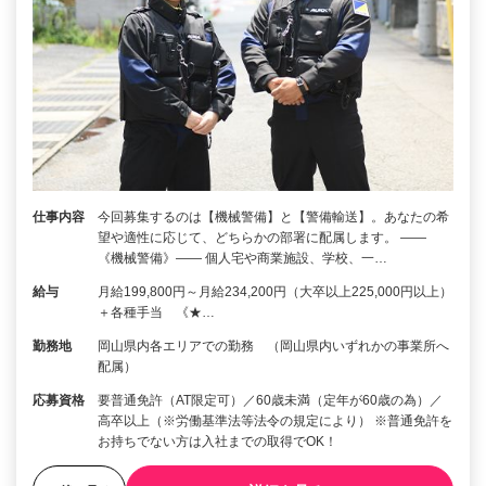
仕事内容
今回募集するのは【機械警備】と【警備輸送】。あなたの希
望や適性に応じて、どちらかの部署に配属します。 ――
《機械警備》―― 個人宅や商業施設、学校、一…
給与
月給199,800円～月給234,200円（大卒以上225,000円以上）
＋各種手当 《★…
勤務地
岡山県内各エリアでの勤務 （岡山県内いずれかの事業所へ
配属）
応募資格
要普通免許（AT限定可）／60歳未満（定年が60歳の為）／
高卒以上（※労働基準法等法令の規定により） ※普通免許を
お持ちでない方は入社までの取得でOK！