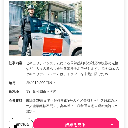
仕事内容
セキュリティシステムによる異常感知時の対応や機器の点検
など、人々の暮らしを守る業務をお任せします。 ◎セコムの
セキュリティシステムは、トラブルを未然に防ぐため…
給与
月給219,800円以上
勤務地
岡山県笠岡市内各所
応募資格
未経験39歳まで（例外事由3号のイ／長期キャリア形成のた
め／職業経験不問）、高卒以上 ◎普通自動車運転免許（AT
限定可）
詳細を見る
後で見る