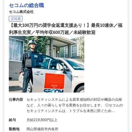
セコムの総合職
セコム株式会社
正社員
【最大100万円の奨学金返還支援あり！】最長10連休／福
利厚生充実／平均年収600万超／未経験歓迎
仕事内容
セキュリティシステムによる異常感知時の対応や機器の点検
など、人々の暮らしを守る業務をお任せします。 ◎セコムの
セキュリティシステムは、トラブルを未然に防ぐため…
給与
月給219,800円以上
勤務地
岡山県備前市内各所