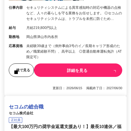
仕事内容
セキュリティシステムによる異常感知時の対応や機器の点検
など、人々の暮らしを守る業務をお任せします。 ◎セコムの
セキュリティシステムは、トラブルを未然に防ぐため…
給与
月給219,800円以上
勤務地
岡山県津山市内各所
応募資格
未経験39歳まで（例外事由3号のイ／長期キャリア形成のた
め／職業経験不問）、高卒以上 ◎普通自動車運転免許（AT
限定可）
詳細を見る
後で見る
更新日： 2026/06/15 掲載終了日： 2027/06/30
セコムの総合職
セコム株式会社
正社員
【最大100万円の奨学金返還支援あり！】最長10連休／福