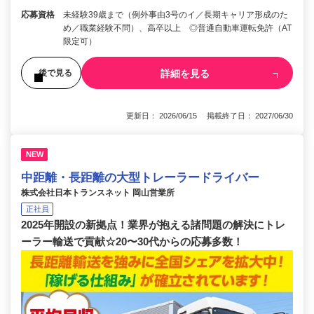
応募資格
未経験39歳まで（例外事由3号のイ／長期キャリア形成のた
め／職業経験不問）、高卒以上 ◎普通自動車運転免許（AT
限定可）
詳細を見る
後で見る
更新日： 2026/06/15 掲載終了日： 2027/06/30
NEW
中距離・長距離の大型トレーラードライバー
株式会社日本トランスネット 岡山営業所
正社員
2025年開設の新拠点！業界が抱える諸問題の解決にトレ
ーラー輸送で貢献☆20〜30代からの応募多数！