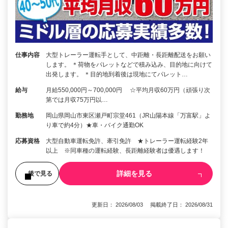
仕事内容
大型トレーラー運転手として、中距離・長距離配送をお願い
します。 ＊荷物をパレットなどで積み込み、目的地に向けて
出発します。 ＊目的地到着後は現地にてパレット…
給与
月給550,000円～700,000円 ☆平均月収60万円（頑張り次
第では月収75万円以…
勤務地
岡山県岡山市東区瀬戸町宗堂461（JR山陽本線「万富駅」よ
り車で約4分）★車・バイク通勤OK
応募資格
大型自動車運転免許、牽引免許 ★トレーラー運転経験2年
以上 ※同車種の運転経験、長距離経験者は優遇します！
詳細を見る
後で見る
更新日： 2026/08/03 掲載終了日： 2026/08/31