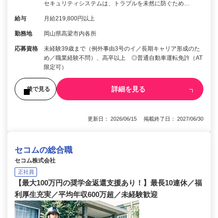
セキュリティシステムは、トラブルを未然に防ぐため…
給与
月給219,800円以上
勤務地
岡山県高梁市内各所
応募資格
未経験39歳まで（例外事由3号のイ／長期キャリア形成のた
め／職業経験不問）、高卒以上 ◎普通自動車運転免許（AT
限定可）
詳細を見る
後で見る
更新日： 2026/06/15 掲載終了日： 2027/06/30
セコムの総合職
セコム株式会社
正社員
【最大100万円の奨学金返還支援あり！】最長10連休／福
利厚生充実／平均年収600万超／未経験歓迎