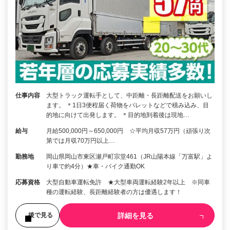
仕事内容
大型トラック運転手として、中距離・長距離配送をお願いし
ます。 ＊1日3便程届く荷物をパレットなどで積み込み、目
的地に向けて出発します。 ＊目的地到着後は現地…
給与
月給500,000円～650,000円 ☆平均月収57万円（頑張り次
第では月収70万円以上…
勤務地
岡山県岡山市東区瀬戸町宗堂461（JR山陽本線「万富駅」よ
り車で約4分）★車・バイク通勤OK
応募資格
大型自動車運転免許 ★大型車両運転経験2年以上 ※同車
種の運転経験、長距離経験者の方は優遇します！
詳細を見る
後で見る