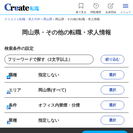
後で見る
閲覧履歴
会員登録
メニュー
クリエイト転職・求人TOP
＞
岡山県
＞
岡山県・その他の転職・求人情報
岡山県・その他の転職・求人情報
検索条件の設定
絞り込む
職種
指定しない
選択
エリア
岡山県(すべて)
選択
条件
オフィス内禁煙・分煙
選択
業種
指定しない
選択