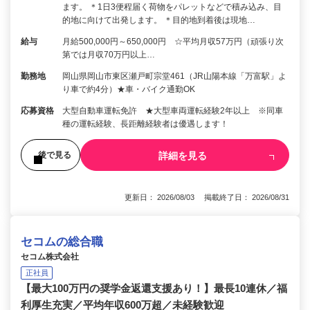
ます。 ＊1日3便程届く荷物をパレットなどで積み込み、目
的地に向けて出発します。 ＊目的地到着後は現地…
給与
月給500,000円～650,000円 ☆平均月収57万円（頑張り次
第では月収70万円以上…
勤務地
岡山県岡山市東区瀬戸町宗堂461（JR山陽本線「万富駅」よ
り車で約4分）★車・バイク通勤OK
応募資格
大型自動車運転免許 ★大型車両運転経験2年以上 ※同車
種の運転経験、長距離経験者は優遇します！
詳細を見る
後で見る
更新日： 2026/08/03 掲載終了日： 2026/08/31
セコムの総合職
セコム株式会社
正社員
【最大100万円の奨学金返還支援あり！】最長10連休／福
利厚生充実／平均年収600万超／未経験歓迎