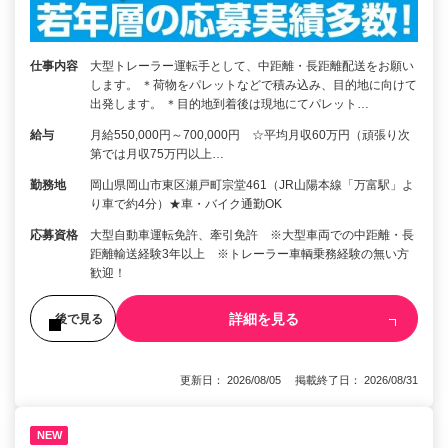
仕事内容
大型トレーラー運転手として、中距離・長距離配送をお願い
します。 ＊荷物をパレットなどで積み込み、目的地に向けて
出発します。 ＊目的地到着後は現地にてパレット…
給与
月給550,000円～700,000円 ☆平均月収60万円（頑張り次
第では月収75万円以上…
勤務地
岡山県岡山市東区瀬戸町宗堂461（JR山陽本線「万富駅」よ
り車で約4分）★車・バイク通勤OK
応募資格
大型自動車運転免許、牽引免許 ※大型車両での中距離・長
距離輸送経験3年以上 ※トレーラー車輌乗務経験の無い方
歓迎！
詳細を見る
後で見る
更新日： 2026/08/05 掲載終了日： 2026/08/31
NEW