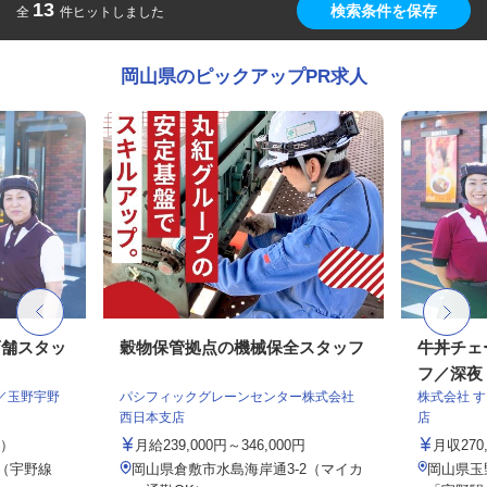
13
検索条件を保存
全
件ヒットしました
岡山県のピックアップPR求人
店舗スタッ
穀物保管拠点の機械保全スタッフ
牛丼チェ
フ／深夜
／玉野宇野
パシフィックグレーンセンター株式会社
株式会社 
西日本支店
店
定）
月給239,000円～346,000円
月収27
 （宇野線
岡山県倉敷市水島海岸通3-2（マイカ
岡山県玉野