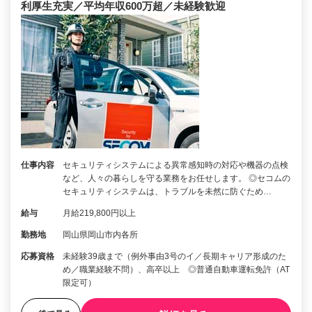
利厚生充実／平均年収600万超／未経験歓迎
仕事内容
セキュリティシステムによる異常感知時の対応や機器の点検
など、人々の暮らしを守る業務をお任せします。 ◎セコムの
セキュリティシステムは、トラブルを未然に防ぐため…
給与
月給219,800円以上
勤務地
岡山県岡山市内各所
応募資格
未経験39歳まで（例外事由3号のイ／長期キャリア形成のた
め／職業経験不問）、高卒以上 ◎普通自動車運転免許（AT
限定可）