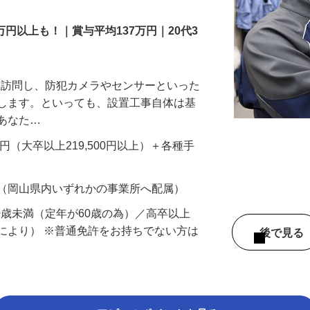
万円以上も！｜賞与平均137万円｜20代3
先を訪問し、防犯カメラやセンサーといった
置します。といっても、設置工事自体は基
、あなた…
700円（大卒以上219,500円以上）＋各種手
 （岡山県内いずれかの事業所へ配属）
60歳未満（定年が60歳の為）／高卒以上
により） ※普通免許をお持ちでない方は
後で見