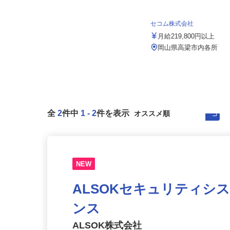
パシフィックグレーンセンター株式会
社 西日本支店
セコム株式会社
月給239,000円～346,000円
月給219,800円以上
岡山県倉敷市水島海岸通3-2（マイ
カー通勤OK）
岡山県高梁市内各所
全
2
件中
1
-
2
件を表示
NEW
ALSOKセキュリティシ
ンス