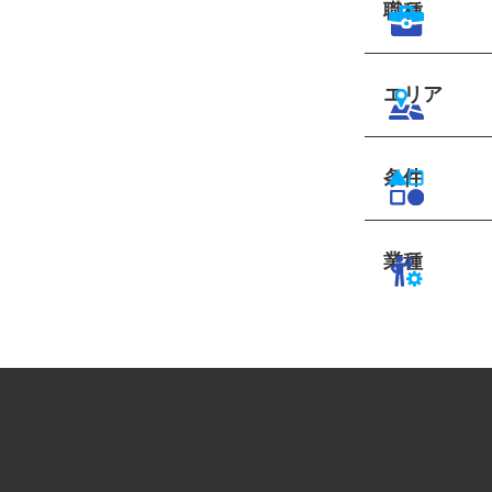
職種
エリア
条件
業種