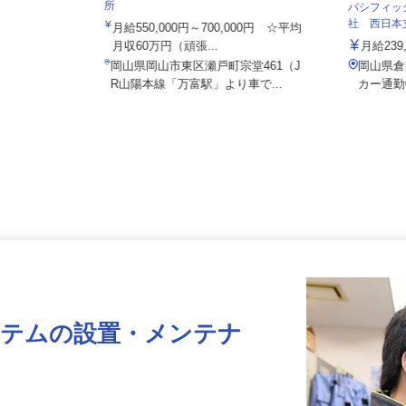
株式会社日本トランスネット 岡山営業
所
パシフィ
社 西日
月給550,000円～700,000円 ☆平均
月収60万円（頑張...
月給23
岡山県岡山市東区瀬戸町宗堂461（J
岡山県
R山陽本線「万富駅」より車で...
カー通
ステムの設置・メンテナ