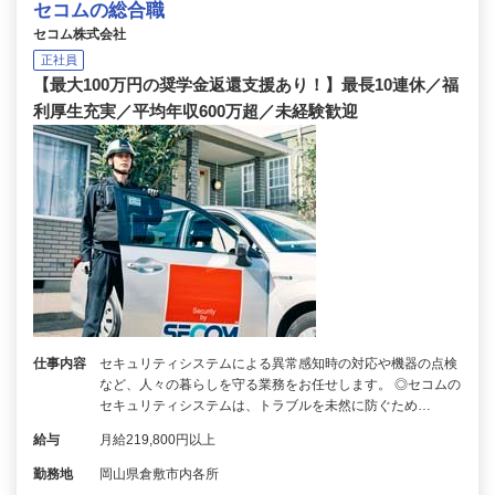
セコムの総合職
セコム株式会社
正社員
【最大100万円の奨学金返還支援あり！】最長10連休／福
利厚生充実／平均年収600万超／未経験歓迎
仕事内容
セキュリティシステムによる異常感知時の対応や機器の点検
など、人々の暮らしを守る業務をお任せします。 ◎セコムの
セキュリティシステムは、トラブルを未然に防ぐため…
給与
月給219,800円以上
勤務地
岡山県倉敷市内各所