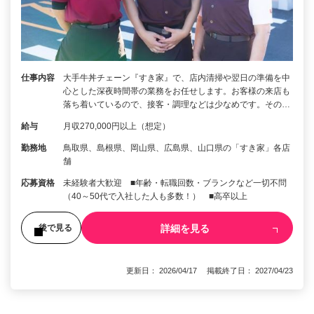
仕事内容
大手牛丼チェーン『すき家』で、店内清掃や翌日の準備を中
心とした深夜時間帯の業務をお任せします。お客様の来店も
落ち着いているので、接客・調理などは少なめです。その…
給与
月収270,000円以上（想定）
勤務地
鳥取県、島根県、岡山県、広島県、山口県の「すき家」各店
舗
応募資格
未経験者大歓迎 ■年齢・転職回数・ブランクなど一切不問
（40～50代で入社した人も多数！） ■高卒以上
詳細を見る
後で見る
更新日： 2026/04/17 掲載終了日： 2027/04/23