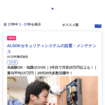
17
1
-
17
全
件中
件を表示
NEW
ALSOKセキュリティシステムの設置・メンテナン
ス
ALSOK株式会社
正社員
未経験OK・知識ゼロOK｜1年目で月収28万円以上も！｜
賞与平均137万円｜20代30代多数活躍中！