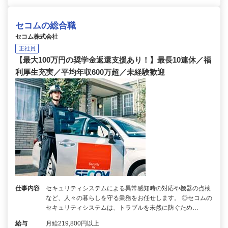
セコムの総合職
セコム株式会社
正社員
【最大100万円の奨学金返還支援あり！】最長10連休／福
利厚生充実／平均年収600万超／未経験歓迎
仕事内容
セキュリティシステムによる異常感知時の対応や機器の点検
など、人々の暮らしを守る業務をお任せします。 ◎セコムの
セキュリティシステムは、トラブルを未然に防ぐため…
給与
月給219,800円以上