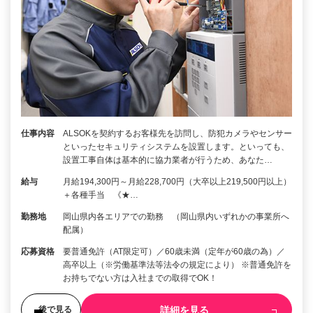
仕事内容
ALSOKを契約するお客様先を訪問し、防犯カメラやセンサー
といったセキュリティシステムを設置します。といっても、
設置工事自体は基本的に協力業者が行うため、あなた…
給与
月給194,300円～月給228,700円（大卒以上219,500円以上）
＋各種手当 《★…
勤務地
岡山県内各エリアでの勤務 （岡山県内いずれかの事業所へ
配属）
応募資格
要普通免許（AT限定可）／60歳未満（定年が60歳の為）／
高卒以上（※労働基準法等法令の規定により） ※普通免許を
お持ちでない方は入社までの取得でOK！
詳細を見る
後で見る