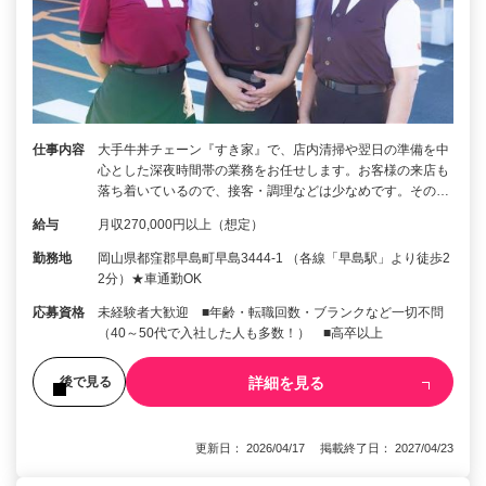
仕事内容
大手牛丼チェーン『すき家』で、店内清掃や翌日の準備を中
心とした深夜時間帯の業務をお任せします。お客様の来店も
落ち着いているので、接客・調理などは少なめです。その…
給与
月収270,000円以上（想定）
勤務地
岡山県都窪郡早島町早島3444-1 （各線「早島駅」より徒歩2
2分）★車通勤OK
応募資格
未経験者大歓迎 ■年齢・転職回数・ブランクなど一切不問
（40～50代で入社した人も多数！） ■高卒以上
詳細を見る
後で見る
更新日： 2026/04/17 掲載終了日： 2027/04/23