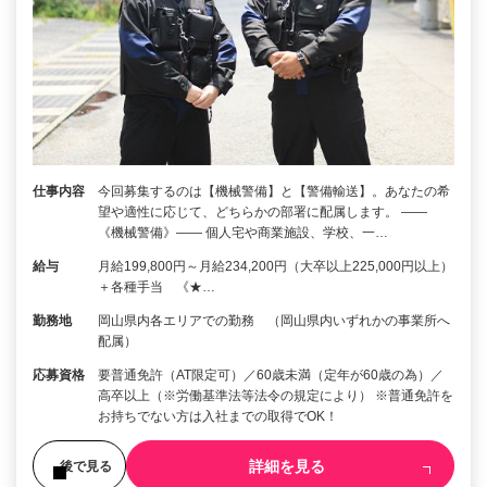
仕事内容
今回募集するのは【機械警備】と【警備輸送】。あなたの希
望や適性に応じて、どちらかの部署に配属します。 ――
《機械警備》―― 個人宅や商業施設、学校、一…
給与
月給199,800円～月給234,200円（大卒以上225,000円以上）
＋各種手当 《★…
勤務地
岡山県内各エリアでの勤務 （岡山県内いずれかの事業所へ
配属）
応募資格
要普通免許（AT限定可）／60歳未満（定年が60歳の為）／
高卒以上（※労働基準法等法令の規定により） ※普通免許を
お持ちでない方は入社までの取得でOK！
詳細を見る
後で見る