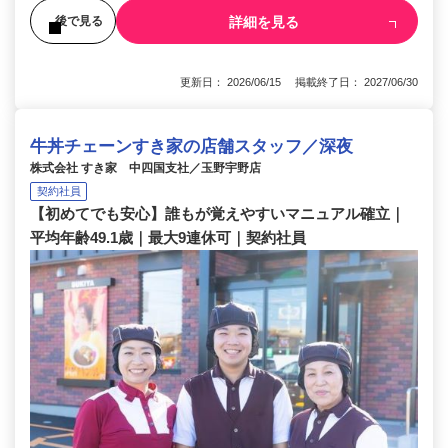
詳細を見る
後で見る
更新日： 2026/06/15 掲載終了日： 2027/06/30
牛丼チェーンすき家の店舗スタッフ／深夜
株式会社 すき家 中四国支社／玉野宇野店
契約社員
【初めてでも安心】誰もが覚えやすいマニュアル確立｜
平均年齢49.1歳｜最大9連休可｜契約社員