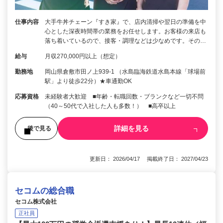
仕事内容
大手牛丼チェーン『すき家』で、店内清掃や翌日の準備を中
心とした深夜時間帯の業務をお任せします。お客様の来店も
落ち着いているので、接客・調理などは少なめです。その…
給与
月収270,000円以上（想定）
勤務地
岡山県倉敷市田ノ上939-1 （水島臨海鉄道水島本線「球場前
駅」より徒歩22分）★車通勤OK
応募資格
未経験者大歓迎 ■年齢・転職回数・ブランクなど一切不問
（40～50代で入社した人も多数！） ■高卒以上
詳細を見る
後で見る
更新日： 2026/04/17 掲載終了日： 2027/04/23
セコムの総合職
セコム株式会社
正社員