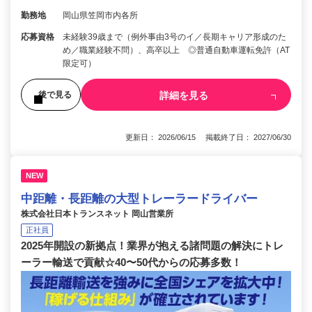
勤務地
岡山県笠岡市内各所
応募資格
未経験39歳まで（例外事由3号のイ／長期キャリア形成のた
め／職業経験不問）、高卒以上 ◎普通自動車運転免許（AT
限定可）
詳細を見る
後で見る
更新日： 2026/06/15 掲載終了日： 2027/06/30
NEW
中距離・長距離の大型トレーラードライバー
株式会社日本トランスネット 岡山営業所
正社員
2025年開設の新拠点！業界が抱える諸問題の解決にトレ
ーラー輸送で貢献☆40〜50代からの応募多数！