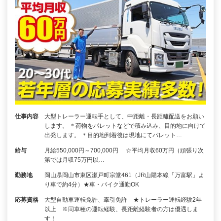
仕事内容
大型トレーラー運転手として、中距離・長距離配送をお願い
します。 ＊荷物をパレットなどで積み込み、目的地に向けて
出発します。 ＊目的地到着後は現地にてパレット…
給与
月給550,000円～700,000円 ☆平均月収60万円（頑張り次
第では月収75万円以…
勤務地
岡山県岡山市東区瀬戸町宗堂461（JR山陽本線「万富駅」よ
り車で約4分）★車・バイク通勤OK
応募資格
大型自動車運転免許、牽引免許 ★トレーラー運転経験2年
以上 ※同車種の運転経験、長距離経験者の方は優遇しま
す！