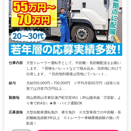
仕事内容
大型トレーラー運転手として、中距離・長距離配送をお願い
します。 ＊荷物をパレットなどで積み込み、目的地に向けて
出発します。 ＊目的地到着後は現地にてパレット…
給与
月給550,000円～700,000円 ☆平均月収60万円（頑張り次
第では月収75万円以上…
勤務地
岡山県岡山市東区瀬戸町宗堂461（JR山陽本線「万富駅」よ
り車で約4分）★車・バイク通勤OK
応募資格
大型自動車運転免許、牽引免許 ※大型車両での中距離・長
距離輸送経験3年以上 ※トレーラー車輌乗務経験の無い方
歓迎！