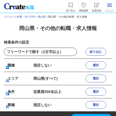
後で見る
閲覧履歴
会員登録
メニュー
クリエイト転職・求人TOP
＞
岡山県
＞
岡山県・その他の転職・求人情報
岡山県・その他の転職・求人情報
検索条件の設定
絞り込む
職種
指定しない
選択
エリア
岡山県(すべて)
選択
条件
従業員300名以上
選択
業種
指定しない
選択