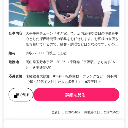
仕事内容
大手牛丼チェーン『すき家』で、店内清掃や翌日の準備を中
心とした深夜時間帯の業務をお任せします。お客様の来店も
落ち着いているので、接客・調理などは少なめです。その…
給与
月収270,000円以上（想定）
勤務地
岡山県玉野市宇野1-20-25 （宇野線「宇野駅」より徒歩16
分）★車通勤OK
応募資格
未経験者大歓迎 ■年齢・転職回数・ブランクなど一切不問
（40～50代で入社した人も多数！） ■高卒以上
詳細を見る
後で見る
更新日： 2026/04/17 掲載終了日： 2027/04/23