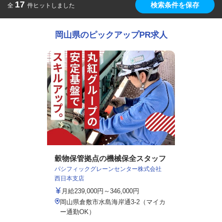
17
検索条件を保存
全
件ヒットしました
岡山県のピックアップPR求人
穀物保管拠点の機械保全スタッフ
パシフィックグレーンセンター株式会社
西日本支店
月給239,000円～346,000円
岡山県倉敷市水島海岸通3-2（マイカ
ー通勤OK）