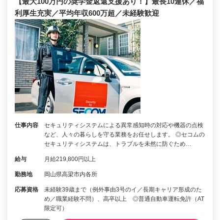
【最大100万円の奨学金返還支援あり！】最長10連休／福
利厚生充実／平均年収600万超／未経験歓迎
仕事内容
セキュリティシステムによる異常感知時の対応や機器の点検
など、人々の暮らしを守る業務をお任せします。 ◎セコムの
セキュリティシステムは、トラブルを未然に防ぐため…
給与
月給219,800円以上
勤務地
岡山県高梁市内各所
応募資格
未経験39歳まで（例外事由3号のイ／長期キャリア形成のた
め／職業経験不問）、高卒以上 ◎普通自動車運転免許（AT
限定可）