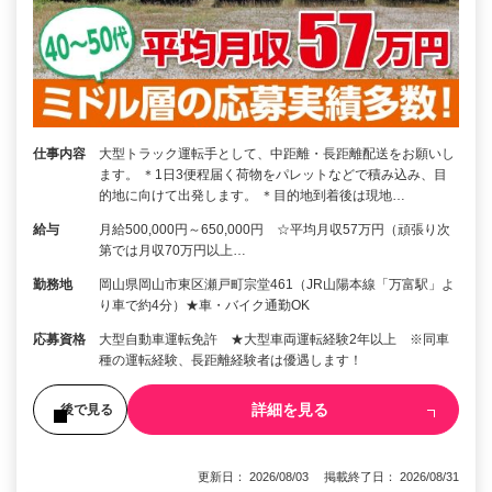
仕事内容
大型トラック運転手として、中距離・長距離配送をお願いし
ます。 ＊1日3便程届く荷物をパレットなどで積み込み、目
的地に向けて出発します。 ＊目的地到着後は現地…
給与
月給500,000円～650,000円 ☆平均月収57万円（頑張り次
第では月収70万円以上…
勤務地
岡山県岡山市東区瀬戸町宗堂461（JR山陽本線「万富駅」よ
り車で約4分）★車・バイク通勤OK
応募資格
大型自動車運転免許 ★大型車両運転経験2年以上 ※同車
種の運転経験、長距離経験者は優遇します！
詳細を見る
後で見る
更新日： 2026/08/03 掲載終了日： 2026/08/31