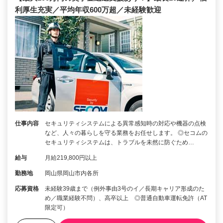
利厚生充実／平均年収600万超／未経験歓迎
仕事内容
セキュリティシステムによる異常感知時の対応や機器の点検
など、人々の暮らしを守る業務をお任せします。 ◎セコムの
セキュリティシステムは、トラブルを未然に防ぐため…
給与
月給219,800円以上
勤務地
岡山県岡山市内各所
応募資格
未経験39歳まで（例外事由3号のイ／長期キャリア形成のた
め／職業経験不問）、高卒以上 ◎普通自動車運転免許（AT
限定可）