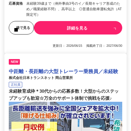
応募資格
未経験39歳まで（例外事由3号のイ／長期キャリア形成のた
め／職業経験不問）、高卒以上 ◎普通自動車運転免許（AT
限定可）
詳細を見る
後で見る
更新日： 2026/06/15 掲載終了日： 2027/06/30
NEW
中距離・長距離の大型トレーラー乗務員／未経験
株式会社日本トランスネット 岡山営業所
正社員
未経験育成枠＊30代からの応募多数！大型からのステッ
プアップも歓迎☆万全のサポート体制で挑戦を応援♪