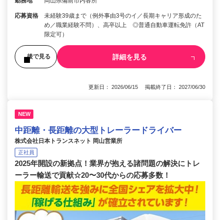
勤務地
岡山県備前市内各所
応募資格
未経験39歳まで（例外事由3号のイ／長期キャリア形成のた
め／職業経験不問）、高卒以上 ◎普通自動車運転免許（AT
限定可）
詳細を見る
後で見る
更新日： 2026/06/15 掲載終了日： 2027/06/30
NEW
中距離・長距離の大型トレーラードライバー
株式会社日本トランスネット 岡山営業所
正社員
2025年開設の新拠点！業界が抱える諸問題の解決にトレ
ーラー輸送で貢献☆20〜30代からの応募多数！