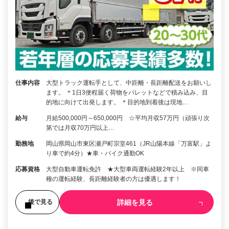
仕事内容
大型トラック運転手として、中距離・長距離配送をお願いし
ます。 ＊1日3便程届く荷物をパレットなどで積み込み、目
的地に向けて出発します。 ＊目的地到着後は現地…
給与
月給500,000円～650,000円 ☆平均月収57万円（頑張り次
第では月収70万円以上…
勤務地
岡山県岡山市東区瀬戸町宗堂461（JR山陽本線「万富駅」よ
り車で約4分）★車・バイク通勤OK
応募資格
大型自動車運転免許 ★大型車両運転経験2年以上 ※同車
種の運転経験、長距離経験者の方は優遇します！
詳細を見る
後で見る