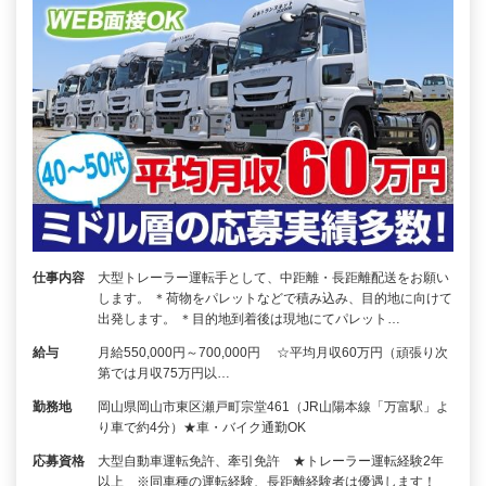
仕事内容
大型トレーラー運転手として、中距離・長距離配送をお願い
します。 ＊荷物をパレットなどで積み込み、目的地に向けて
出発します。 ＊目的地到着後は現地にてパレット…
給与
月給550,000円～700,000円 ☆平均月収60万円（頑張り次
第では月収75万円以…
勤務地
岡山県岡山市東区瀬戸町宗堂461（JR山陽本線「万富駅」よ
り車で約4分）★車・バイク通勤OK
応募資格
大型自動車運転免許、牽引免許 ★トレーラー運転経験2年
以上 ※同車種の運転経験、長距離経験者は優遇します！