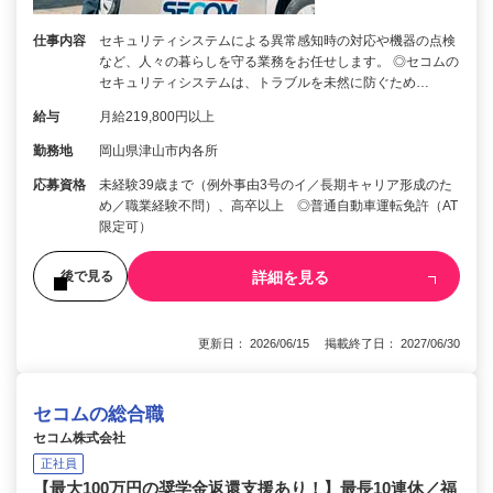
仕事内容
セキュリティシステムによる異常感知時の対応や機器の点検
など、人々の暮らしを守る業務をお任せします。 ◎セコムの
セキュリティシステムは、トラブルを未然に防ぐため…
給与
月給219,800円以上
勤務地
岡山県津山市内各所
応募資格
未経験39歳まで（例外事由3号のイ／長期キャリア形成のた
め／職業経験不問）、高卒以上 ◎普通自動車運転免許（AT
限定可）
詳細を見る
後で見る
更新日： 2026/06/15 掲載終了日： 2027/06/30
セコムの総合職
セコム株式会社
正社員
【最大100万円の奨学金返還支援あり！】最長10連休／福