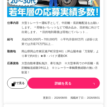
仕事内容
大型トレーラー運転手として、中距離・長距離配送をお願い
します。 ＊荷物をパレットなどで積み込み、目的地に向けて
出発します。 ＊目的地到着後は現地にてパレット…
給与
月給550,000円～700,000円 ☆平均月収60万円（頑張り次
第では月収75万円以上…
勤務地
岡山県岡山市東区瀬戸町宗堂461（JR山陽本線「万富駅」よ
り車で約4分）★車・バイク通勤OK
応募資格
大型自動車運転免許、牽引免許 ※大型車両での中距離・長
距離輸送経験3年以上 ※トレーラー車輌乗務経験の無い方
歓迎！
詳細を見る
後で見る
更新日： 2026/08/05 掲載終了日： 2026/08/31