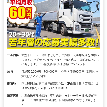
仕事内容
大型トレーラー運転手として、中距離・長距離配送をお願い
します。 ＊荷物をパレットなどで積み込み、目的地に向けて
出発します。 ＊目的地到着後は現地にてパレット…
給与
月給550,000円～700,000円 ☆平均月収60万円（頑張り次
第では月収75万円以…
勤務地
岡山県岡山市東区瀬戸町宗堂461（JR山陽本線「万富駅」よ
り車で約4分）★車・バイク通勤OK
応募資格
大型自動車運転免許、牽引免許 ★トレーラー運転経験2年
以上 ※同車種の運転経験、長距離経験者の方は優遇しま
す！