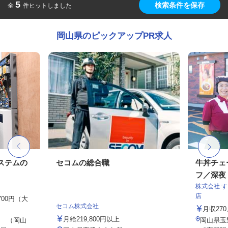
5
検索条件を保存
全
件ヒットしました
岡山県のピックアップPR求人
ステムの
セコムの総合職
牛丼チェ
フ／深夜
株式会社 
店
,700円（大
セコム株式会社
月収27
月給219,800円以上
 （岡山
岡山県玉野