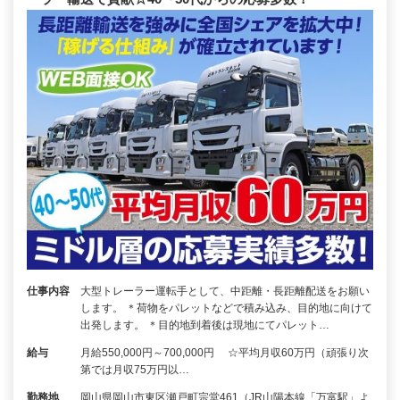
仕事内容
大型トレーラー運転手として、中距離・長距離配送をお願い
します。 ＊荷物をパレットなどで積み込み、目的地に向けて
出発します。 ＊目的地到着後は現地にてパレット…
給与
月給550,000円～700,000円 ☆平均月収60万円（頑張り次
第では月収75万円以…
勤務地
岡山県岡山市東区瀬戸町宗堂461（JR山陽本線「万富駅」よ