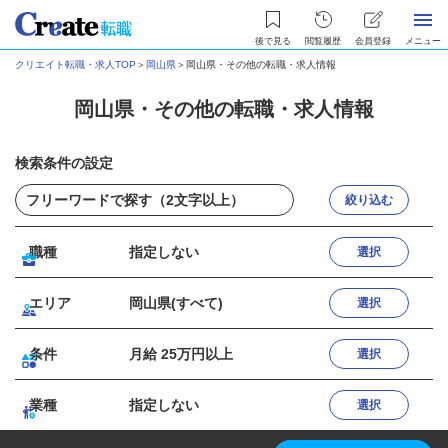
後で見る
閲覧履歴
会員登録
メニュー
クリエイト転職・求人TOP
＞
岡山県
＞
岡山県・その他の転職・求人情報
岡山県・その他の転職・求人情報
検索条件の設定
絞り込む
職種
指定しない
選択
エリア
岡山県(すべて)
選択
条件
月給 25万円以上
選択
業種
指定しない
選択