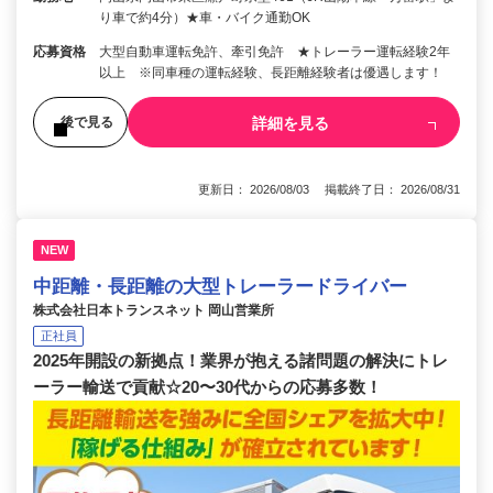
り車で約4分）★車・バイク通勤OK
応募資格
大型自動車運転免許、牽引免許 ★トレーラー運転経験2年
以上 ※同車種の運転経験、長距離経験者は優遇します！
詳細を見る
後で見る
更新日： 2026/08/03 掲載終了日： 2026/08/31
NEW
中距離・長距離の大型トレーラードライバー
株式会社日本トランスネット 岡山営業所
正社員
2025年開設の新拠点！業界が抱える諸問題の解決にトレ
ーラー輸送で貢献☆20〜30代からの応募多数！