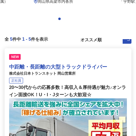
属）
岡山県高梁市内各所
「宇野駅」
5
1
-
5
全
件中
件を表示
NEW
中距離・長距離の大型トラックドライバー
株式会社日本トランスネット 岡山営業所
正社員
20〜30代からの応募多数！高収入＆厚待遇が魅力♪オンラ
イン面接OK！U・I・Jターンも大歓迎☆