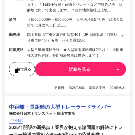
ます。 ＊1日3便程届く荷物をパレットなどで積み込み、目
的地に向けて出発します。 ＊目的地到着後は現地…
給与
月給500,000円～650,000円 ☆平均月収57万円（頑張り次
第では月収70万円以上…
勤務地
岡山県岡山市東区瀬戸町宗堂461（JR山陽本線「万富駅」よ
り車で約4分）★車・バイク通勤OK
応募資格
大型自動車運転免許 ★大型車両運転経験2年以上 ※同車
種の運転経験、長距離経験者は優遇します！
詳細を見る
後で見る
更新日： 2026/08/03 掲載終了日： 2026/08/31
中距離・長距離の大型トレーラードライバー
株式会社日本トランスネット 岡山営業所
正社員
2025年開設の新拠点！業界が抱える諸問題の解決にトレ
ーラー輸送で貢献☆40〜50代からの応募多数！