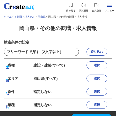
後で見る
閲覧履歴
会員登録
メニュー
クリエイト転職・求人TOP
＞
岡山県
＞
岡山県・その他の転職・求人情報
岡山県・その他の転職・求人情報
検索条件の設定
絞り込む
職種
建設・建築(すべて)
選択
エリア
岡山県(すべて)
選択
条件
指定しない
選択
業種
指定しない
選択