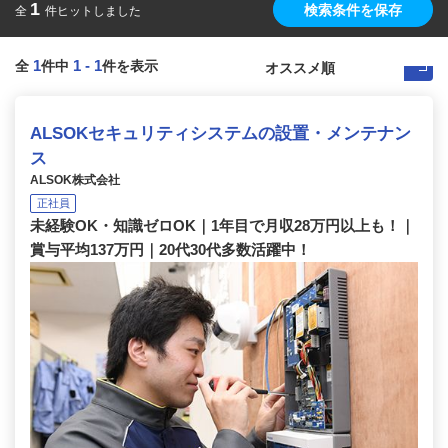
1
検索条件を保存
全
件ヒットしました
1
1
-
1
全
件中
件を表示
ALSOKセキュリティシステムの設置・メンテナン
ス
ALSOK株式会社
正社員
未経験OK・知識ゼロOK｜1年目で月収28万円以上も！｜
賞与平均137万円｜20代30代多数活躍中！