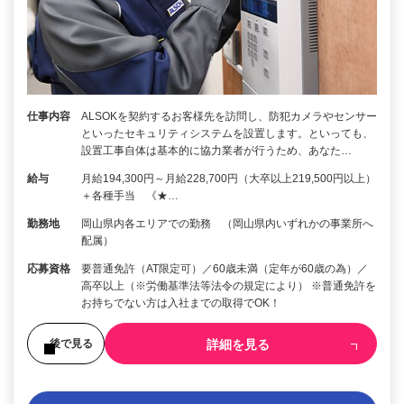
仕事内容
ALSOKを契約するお客様先を訪問し、防犯カメラやセンサー
といったセキュリティシステムを設置します。といっても、
設置工事自体は基本的に協力業者が行うため、あなた…
給与
月給194,300円～月給228,700円（大卒以上219,500円以上）
＋各種手当 《★…
勤務地
岡山県内各エリアでの勤務 （岡山県内いずれかの事業所へ
配属）
応募資格
要普通免許（AT限定可）／60歳未満（定年が60歳の為）／
高卒以上（※労働基準法等法令の規定により） ※普通免許を
お持ちでない方は入社までの取得でOK！
詳細を見る
後で見る