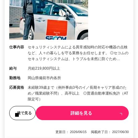
仕事内容
セキュリティシステムによる異常感知時の対応や機器の点検
など、人々の暮らしを守る業務をお任せします。 ◎セコムの
セキュリティシステムは、トラブルを未然に防ぐため…
給与
月給219,800円以上
勤務地
岡山県備前市内各所
応募資格
未経験39歳まで（例外事由3号のイ／長期キャリア形成のた
め／職業経験不問）、高卒以上 ◎普通自動車運転免許（AT
限定可）
詳細を見る
後で見る
更新日： 2026/06/15 掲載終了日： 2027/06/30