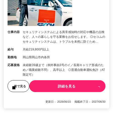
仕事内容
セキュリティシステムによる異常感知時の対応や機器の点検
など、人々の暮らしを守る業務をお任せします。 ◎セコムの
セキュリティシステムは、トラブルを未然に防ぐため…
給与
月給219,800円以上
勤務地
岡山県岡山市内各所
応募資格
未経験39歳まで（例外事由3号のイ／長期キャリア形成のた
め／職業経験不問）、高卒以上 ◎普通自動車運転免許（AT
限定可）
詳細を見る
後で見る
更新日： 2026/06/15 掲載終了日： 2027/06/30