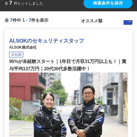
7
検索条件を保存
全
件ヒットしました
7
1
-
7
全
件中
件を表示
ALSOKのセキュリティスタッフ
ALSOK株式会社
正社員
95%が未経験スタート｜1年目で月収31万円以上も！｜賞
与平均137万円｜20代30代多数活躍中！