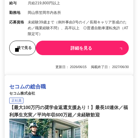
給与
月給219,800円以上
勤務地
岡山県笠岡市内各所
応募資格
未経験39歳まで（例外事由3号のイ／長期キャリア形成のた
め／職業経験不問）、高卒以上 ◎普通自動車運転免許（AT
限定可）
詳細を見る
後で見る
更新日： 2026/06/15 掲載終了日： 2027/06/30
セコムの総合職
セコム株式会社
正社員
【最大100万円の奨学金返還支援あり！】最長10連休／福
利厚生充実／平均年収600万超／未経験歓迎