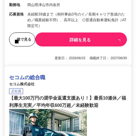
勤務地
岡山県津山市内各所
応募資格
未経験39歳まで（例外事由3号のイ／長期キャリア形成のた
め／職業経験不問）、高卒以上 ◎普通自動車運転免許（AT
限定可）
詳細を見る
後で見る
更新日： 2026/06/15 掲載終了日： 2027/06/30
セコムの総合職
セコム株式会社
正社員
【最大100万円の奨学金返還支援あり！】最長10連休／福
利厚生充実／平均年収600万超／未経験歓迎