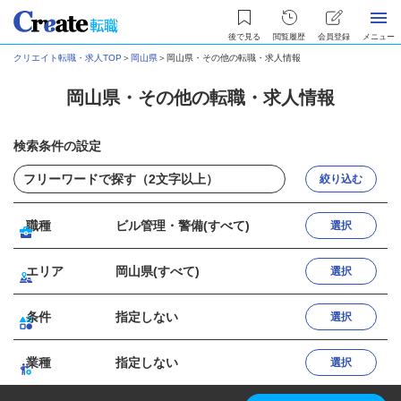
後で見る
閲覧履歴
会員登録
メニュー
クリエイト転職・求人TOP
＞
岡山県
＞
岡山県・その他の転職・求人情報
岡山県・その他の転職・求人情報
検索条件の設定
絞り込む
職種
ビル管理・警備(すべて)
選択
エリア
岡山県(すべて)
選択
条件
指定しない
選択
業種
指定しない
選択