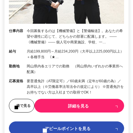
仕事内容
今回募集するのは【機械警備】と【警備輸送】。あなたの希
望や適性に応じて、どちらかの部署に配属します。 ――
《機械警備》―― 個人宅や商業施設、学校、一…
給与
月給199,800円～月給234,200円（大卒以上225,000円以上）
＋各種手当 《★…
勤務地
岡山県内各エリアでの勤務 （岡山県内いずれかの事業所へ
配属）
応募資格
要普通免許（AT限定可）／60歳未満（定年が60歳の為）／
高卒以上（※労働基準法等法令の規定により） ※普通免許を
お持ちでない方は入社までの取得でOK！
詳細を見る
後で見る
アピールポイントを見る