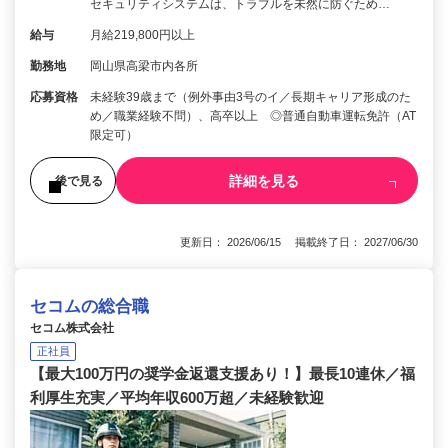
セキュリティシステムは、トラブルを未然に防ぐため…
給与
月給219,800円以上
勤務地
岡山県高梁市内各所
応募資格
未経験39歳まで（例外事由3号のイ／長期キャリア形成のた
め／職業経験不問）、高卒以上 ◎普通自動車運転免許（AT
限定可）
詳細を見る
後で見る
更新日： 2026/06/15 掲載終了日： 2027/06/30
セコムの総合職
セコム株式会社
正社員
【最大100万円の奨学金返還支援あり！】最長10連休／福
利厚生充実／平均年収600万超／未経験歓迎