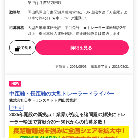
第では月収75万円以…
勤務地
岡山県岡山市東区瀬戸町宗堂461（JR山陽本線「万富駅」よ
り車で約4分）★車・バイク通勤OK
応募資格
大型自動車運転免許、牽引免許 ★トレーラー運転経験2年
以上 ※同車種の運転経験、長距離経験者は優遇します！
詳細を見る
後で見る
更新日： 2026/08/03 掲載終了日： 2026/08/31
NEW
中距離・長距離の大型トレーラードライバー
株式会社日本トランスネット 岡山営業所
正社員
2025年開設の新拠点！業界が抱える諸問題の解決にトレ
ーラー輸送で貢献☆20〜30代からの応募多数！