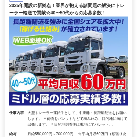
2025年開設の新拠点！業界が抱える諸問題の解決にトレ
ーラー輸送で貢献☆40〜50代からの応募多数！
仕事内容
大型トレーラー運転手として、中距離・長距離配送をお願い
します。 ＊荷物をパレットなどで積み込み、目的地に向けて
出発します。 ＊目的地到着後は現地にてパレット…
給与
月給550,000円～700,000円 ☆平均月収60万円（頑張り次