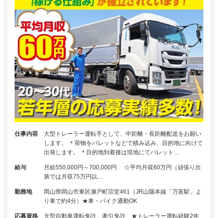
仕事内容
大型トレーラー運転手として、中距離・長距離配送をお願い
します。 ＊荷物をパレットなどで積み込み、目的地に向けて
出発します。 ＊目的地到着後は現地にてパレット…
給与
月給550,000円～700,000円 ☆平均月収60万円（頑張り次
第では月収75万円以…
勤務地
岡山県岡山市東区瀬戸町宗堂461（JR山陽本線「万富駅」よ
り車で約4分）★車・バイク通勤OK
応募資格
大型自動車運転免許、牽引免許 ★トレーラー運転経験2年