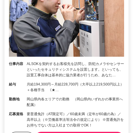
仕事内容
ALSOKを契約するお客様先を訪問し、防犯カメラやセンサー
といったセキュリティシステムを設置します。といっても、
設置工事自体は基本的に協力業者が行うため、あなた…
給与
月給194,300円～月給228,700円（大卒以上219,500円以上）
＋各種手当 《★…
勤務地
岡山県内各エリアでの勤務 （岡山県内いずれかの事業所へ
配属）
応募資格
要普通免許（AT限定可）／60歳未満（定年が60歳の為）／
高卒以上（※労働基準法等法令の規定により） ※普通免許を
お持ちでない方は入社までの取得でOK！