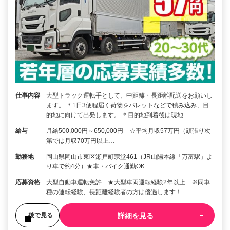
仕事内容
大型トラック運転手として、中距離・長距離配送をお願いし
ます。 ＊1日3便程届く荷物をパレットなどで積み込み、目
的地に向けて出発します。 ＊目的地到着後は現地…
給与
月給500,000円～650,000円 ☆平均月収57万円（頑張り次
第では月収70万円以上…
勤務地
岡山県岡山市東区瀬戸町宗堂461（JR山陽本線「万富駅」よ
り車で約4分）★車・バイク通勤OK
応募資格
大型自動車運転免許 ★大型車両運転経験2年以上 ※同車
種の運転経験、長距離経験者の方は優遇します！
詳細を見る
後で見る