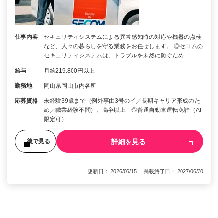
仕事内容
セキュリティシステムによる異常感知時の対応や機器の点検
など、人々の暮らしを守る業務をお任せします。 ◎セコムの
セキュリティシステムは、トラブルを未然に防ぐため…
給与
月給219,800円以上
勤務地
岡山県岡山市内各所
応募資格
未経験39歳まで（例外事由3号のイ／長期キャリア形成のた
め／職業経験不問）、高卒以上 ◎普通自動車運転免許（AT
限定可）
詳細を見る
後で見る
更新日： 2026/06/15 掲載終了日： 2027/06/30
1