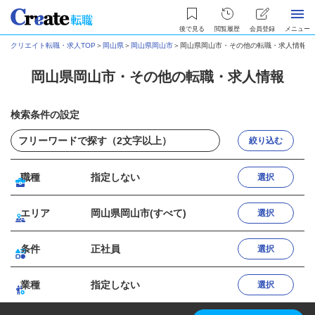
後で見る
閲覧履歴
会員登録
メニュー
クリエイト転職・求人TOP
＞
岡山県
＞
岡山県岡山市
＞
岡山県岡山市・その他の転職・求人情報
岡山県岡山市・その他の転職・求人情報
検索条件の設定
絞り込む
職種
指定しない
選択
エリア
岡山県岡山市(すべて)
選択
条件
正社員
選択
業種
指定しない
選択