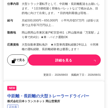
仕事内容
大型トラック運転手として、中距離・長距離配送をお願いし
ます。 ＊1日3便程届く荷物をパレットなどで積み込み、目
的地に向けて出発します。 ＊目的地到着後は現地…
給与
月給500,000円～650,000円 ☆平均月収57万円（頑張り次
第では月収70万円以上…
勤務地
岡山県岡山市東区瀬戸町宗堂461（JR山陽本線「万富駅」よ
り車で約4分）★車・バイク通勤OK
応募資格
大型自動車運転免許 ★大型車両運転経験2年以上 ※同車
種の運転経験、長距離経験者は優遇します！
詳細を見る
後で見る
更新日： 2026/08/03 掲載終了日： 2026/08/31
NEW
中距離・長距離の大型トレーラードライバー
株式会社日本トランスネット 岡山営業所
正社員