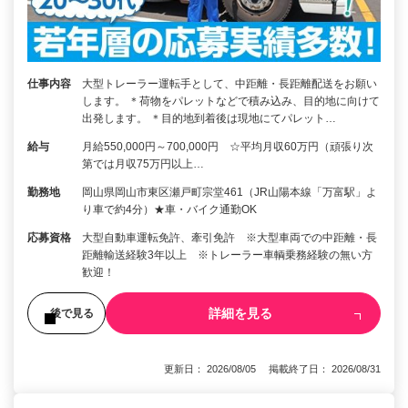
仕事内容
大型トレーラー運転手として、中距離・長距離配送をお願い
します。 ＊荷物をパレットなどで積み込み、目的地に向けて
出発します。 ＊目的地到着後は現地にてパレット…
給与
月給550,000円～700,000円 ☆平均月収60万円（頑張り次
第では月収75万円以上…
勤務地
岡山県岡山市東区瀬戸町宗堂461（JR山陽本線「万富駅」よ
り車で約4分）★車・バイク通勤OK
応募資格
大型自動車運転免許、牽引免許 ※大型車両での中距離・長
距離輸送経験3年以上 ※トレーラー車輌乗務経験の無い方
歓迎！
詳細を見る
後で見る
更新日： 2026/08/05 掲載終了日： 2026/08/31