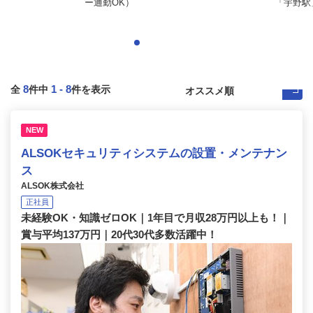
ー通勤OK）
「宇野駅」
8
1
-
8
全
件中
件を表示
NEW
ALSOKセキュリティシステムの設置・メンテナン
ス
ALSOK株式会社
正社員
未経験OK・知識ゼロOK｜1年目で月収28万円以上も！｜
賞与平均137万円｜20代30代多数活躍中！