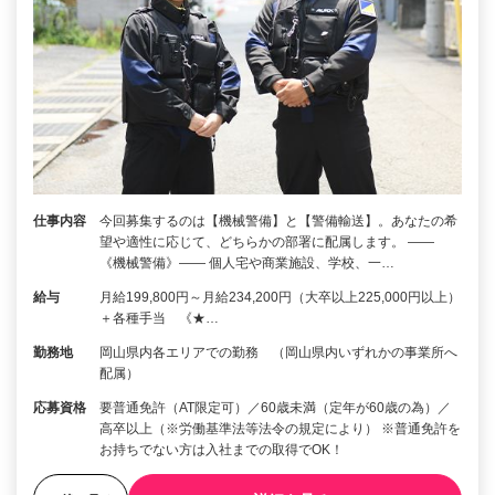
仕事内容
今回募集するのは【機械警備】と【警備輸送】。あなたの希
望や適性に応じて、どちらかの部署に配属します。 ――
《機械警備》―― 個人宅や商業施設、学校、一…
給与
月給199,800円～月給234,200円（大卒以上225,000円以上）
＋各種手当 《★…
勤務地
岡山県内各エリアでの勤務 （岡山県内いずれかの事業所へ
配属）
応募資格
要普通免許（AT限定可）／60歳未満（定年が60歳の為）／
高卒以上（※労働基準法等法令の規定により） ※普通免許を
お持ちでない方は入社までの取得でOK！