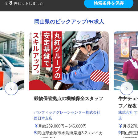
8
検索条件を保存
全
件ヒットしました
岡山県のピックアップPR求人
穀物保管拠点の機械保全スタッフ
牛丼チェ
フ／深夜
パシフィックグレーンセンター株式会社
株式会社 
西日本支店
店
月給239,000円～346,000円
月収27
岡山県倉敷市水島海岸通3-2（マイカ
岡山県玉野