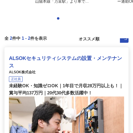
山陽本線「万富駅」より車で...
ー通勤O
2
1
-
2
全
件中
件を表示
ALSOKセキュリティシステムの設置・メンテナン
ス
ALSOK株式会社
正社員
未経験OK・知識ゼロOK｜1年目で月収28万円以上も！｜
賞与平均137万円｜20代30代多数活躍中！