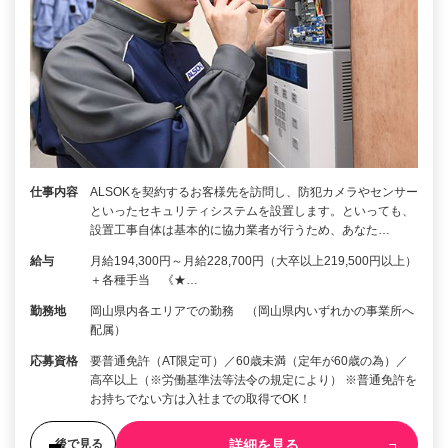
仕事内容
ALSOKを契約するお客様先を訪問し、防犯カメラやセンサー
といったセキュリティシステムを設置します。といっても、
設置工事自体は基本的に協力業者が行うため、あなた…
給与
月給194,300円～月給228,700円（大卒以上219,500円以上）
＋各種手当 《★…
勤務地
岡山県内各エリアでの勤務 （岡山県内いずれかの事業所へ
配属）
応募資格
要普通免許（AT限定可）／60歳未満（定年が60歳の為）／
高卒以上（※労働基準法等法令の規定により） ※普通免許を
お持ちでない方は入社までの取得でOK！
詳細を見る
後で見る