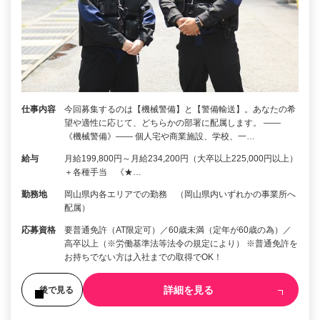
仕事内容
今回募集するのは【機械警備】と【警備輸送】。あなたの希
望や適性に応じて、どちらかの部署に配属します。 ――
《機械警備》―― 個人宅や商業施設、学校、一…
給与
月給199,800円～月給234,200円（大卒以上225,000円以上）
＋各種手当 《★…
勤務地
岡山県内各エリアでの勤務 （岡山県内いずれかの事業所へ
配属）
応募資格
要普通免許（AT限定可）／60歳未満（定年が60歳の為）／
高卒以上（※労働基準法等法令の規定により） ※普通免許を
お持ちでない方は入社までの取得でOK！
詳細を見る
後で見る