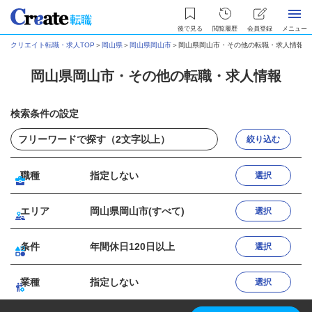
後で見る
閲覧履歴
会員登録
メニュー
クリエイト転職・求人TOP
＞
岡山県
＞
岡山県岡山市
＞
岡山県岡山市・その他の転職・求人情報
岡山県岡山市・その他の転職・求人情報
検索条件の設定
絞り込む
職種
指定しない
選択
エリア
岡山県岡山市(すべて)
選択
条件
年間休日120日以上
選択
業種
指定しない
選択