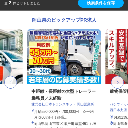
2
検索条件を保存
全
件ヒットしました
岡山県のピックアップPR求人
中距離・長距離の大型トレーラー
穀物保管
乗務員／未経験
株式会社日本トランスネット 岡山営業所
パシフィッ
西日本支店
月給550,000円～700,000円 ☆平均
月収60万円（頑張...
月給239,
岡山県岡山市東区瀬戸町宗堂461（JR
岡山県倉