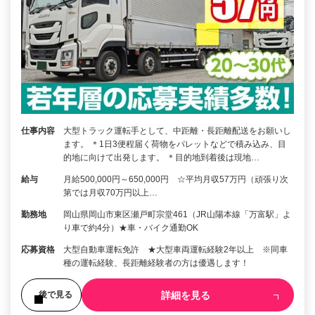
仕事内容
大型トラック運転手として、中距離・長距離配送をお願いし
ます。 ＊1日3便程届く荷物をパレットなどで積み込み、目
的地に向けて出発します。 ＊目的地到着後は現地…
給与
月給500,000円～650,000円 ☆平均月収57万円（頑張り次
第では月収70万円以上…
勤務地
岡山県岡山市東区瀬戸町宗堂461（JR山陽本線「万富駅」よ
り車で約4分）★車・バイク通勤OK
応募資格
大型自動車運転免許 ★大型車両運転経験2年以上 ※同車
種の運転経験、長距離経験者の方は優遇します！
詳細を見る
後で見る