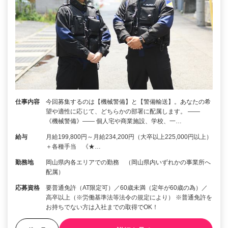
仕事内容
今回募集するのは【機械警備】と【警備輸送】。あなたの希
望や適性に応じて、どちらかの部署に配属します。 ――
《機械警備》―― 個人宅や商業施設、学校、一…
給与
月給199,800円～月給234,200円（大卒以上225,000円以上）
＋各種手当 《★…
勤務地
岡山県内各エリアでの勤務 （岡山県内いずれかの事業所へ
配属）
応募資格
要普通免許（AT限定可）／60歳未満（定年が60歳の為）／
高卒以上（※労働基準法等法令の規定により） ※普通免許を
お持ちでない方は入社までの取得でOK！