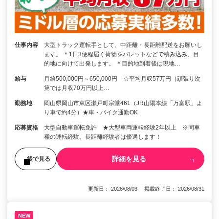
仕事内容
大型トラック運転手として、中距離・長距離配送をお願いし
ます。 ＊1日3便程届く荷物をパレットなどで積み込み、目
的地に向けて出発します。 ＊目的地到着後は現地…
給与
月給500,000円～650,000円 ☆平均月収57万円（頑張り次
第では月収70万円以上…
勤務地
岡山県岡山市東区瀬戸町宗堂461（JR山陽本線「万富駅」よ
り車で約4分）★車・バイク通勤OK
応募資格
大型自動車運転免許 ★大型車両運転経験2年以上 ※同車
種の運転経験、長距離経験者は優遇します！
詳細を見る
後で見る
更新日： 2026/08/03 掲載終了日： 2026/08/31
NEW