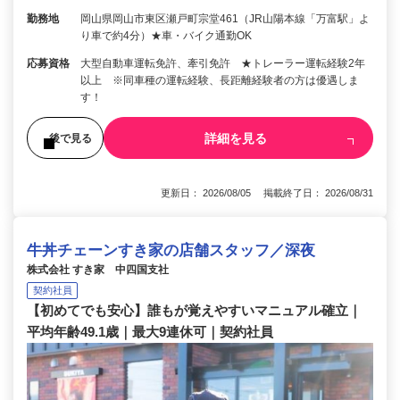
勤務地
岡山県岡山市東区瀬戸町宗堂461（JR山陽本線「万富駅」よ
り車で約4分）★車・バイク通勤OK
応募資格
大型自動車運転免許、牽引免許 ★トレーラー運転経験2年
以上 ※同車種の運転経験、長距離経験者の方は優遇しま
す！
詳細を見る
後で見る
更新日： 2026/08/05 掲載終了日： 2026/08/31
牛丼チェーンすき家の店舗スタッフ／深夜
株式会社 すき家 中四国支社
契約社員
【初めてでも安心】誰もが覚えやすいマニュアル確立｜
平均年齢49.1歳｜最大9連休可｜契約社員