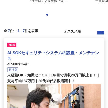
「宇野駅」より徒歩16分...
ー通勤O
7
1
-
7
全
件中
件を表示
NEW
ALSOKセキュリティシステムの設置・メンテナン
ス
ALSOK株式会社
正社員
未経験OK・知識ゼロOK｜1年目で月収28万円以上も！｜
賞与平均137万円｜20代30代多数活躍中！