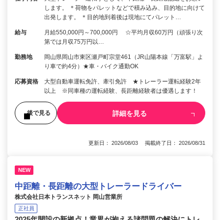
します。 ＊荷物をパレットなどで積み込み、目的地に向けて
出発します。 ＊目的地到着後は現地にてパレット…
給与
月給550,000円～700,000円 ☆平均月収60万円（頑張り次
第では月収75万円以…
勤務地
岡山県岡山市東区瀬戸町宗堂461（JR山陽本線「万富駅」よ
り車で約4分）★車・バイク通勤OK
応募資格
大型自動車運転免許、牽引免許 ★トレーラー運転経験2年
以上 ※同車種の運転経験、長距離経験者は優遇します！
詳細を見る
後で見る
更新日： 2026/08/03 掲載終了日： 2026/08/31
NEW
中距離・長距離の大型トレーラードライバー
株式会社日本トランスネット 岡山営業所
正社員
2025年開設の新拠点！業界が抱える諸問題の解決にトレ