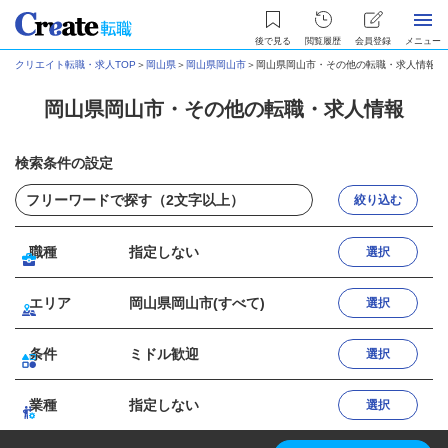
後で見る
閲覧履歴
会員登録
メニュー
クリエイト転職・求人TOP
＞
岡山県
＞
岡山県岡山市
＞
岡山県岡山市・その他の転職・求人情報
岡山県岡山市・その他の転職・求人情報
検索条件の設定
絞り込む
職種
指定しない
選択
エリア
岡山県岡山市(すべて)
選択
条件
ミドル歓迎
選択
業種
指定しない
選択