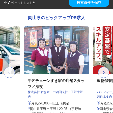
7
検索条件を保存
全
件ヒットしました
岡山県のピックアップPR求人
牛丼チェーンすき家の店舗スタッ
穀物保管
フ／深夜
株式会社 すき家 中四国支社／玉野宇野
パシフィッ
店
西日本支店
月収270,000円以上（想定）
月給239,
岡山県玉野市宇野1-20-25 （宇野線
岡山県倉