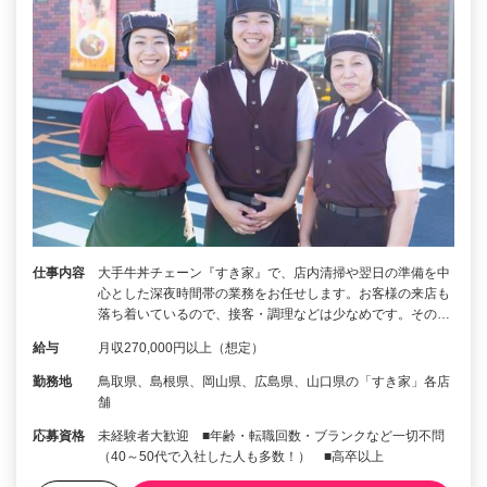
仕事内容
大手牛丼チェーン『すき家』で、店内清掃や翌日の準備を中
心とした深夜時間帯の業務をお任せします。お客様の来店も
落ち着いているので、接客・調理などは少なめです。その…
給与
月収270,000円以上（想定）
勤務地
鳥取県、島根県、岡山県、広島県、山口県の「すき家」各店
舗
応募資格
未経験者大歓迎 ■年齢・転職回数・ブランクなど一切不問
（40～50代で入社した人も多数！） ■高卒以上