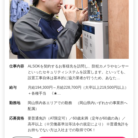
仕事内容
ALSOKを契約するお客様先を訪問し、防犯カメラやセンサー
といったセキュリティシステムを設置します。といっても、
設置工事自体は基本的に協力業者が行うため、あなた…
給与
月給194,300円～月給228,700円（大卒以上219,500円以上）
＋各種手当 《★…
勤務地
岡山県内各エリアでの勤務 （岡山県内いずれかの事業所へ
配属）
応募資格
要普通免許（AT限定可）／60歳未満（定年が60歳の為）／
高卒以上（※労働基準法等法令の規定により） ※普通免許を
お持ちでない方は入社までの取得でOK！