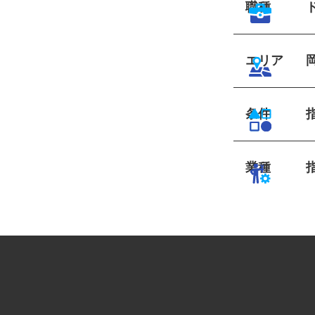
職種
エリア
条件
業種