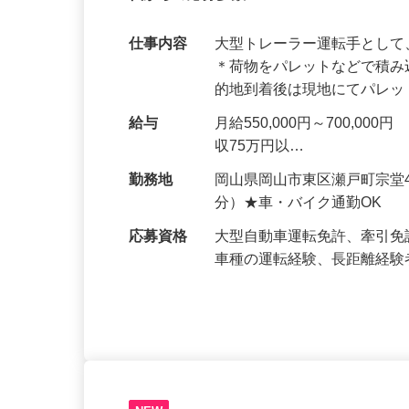
2025年開設の新拠点！業界が抱える諸問
代からの応募多数！
仕事内容
大型トレーラー運転手とし
＊荷物をパレットなどで積み
的地到着後は現地にてパレ
給与
月給550,000円～700,
収75万円以…
勤務地
岡山県岡山市東区瀬戸町宗堂
分）★車・バイク通勤OK
応募資格
大型自動車運転免許、牽引免
車種の運転経験、長距離経