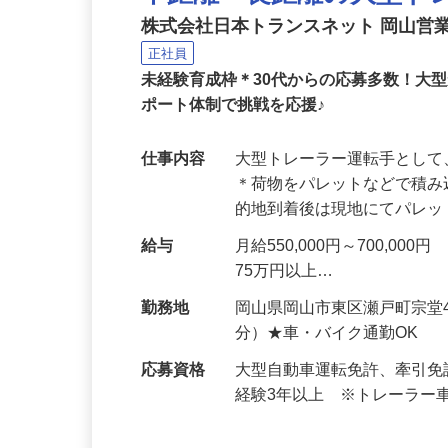
中距離・長距離の大型ト
株式会社日本トランスネット 岡山営
正社員
未経験育成枠＊30代からの応募多数！大
ポート体制で挑戦を応援♪
仕事内容
大型トレーラー運転手とし
＊荷物をパレットなどで積み
的地到着後は現地にてパレ
給与
月給550,000円～700,
75万円以上…
勤務地
岡山県岡山市東区瀬戸町宗堂
分）★車・バイク通勤OK
応募資格
大型自動車運転免許、牽引
経験3年以上 ※トレーラー