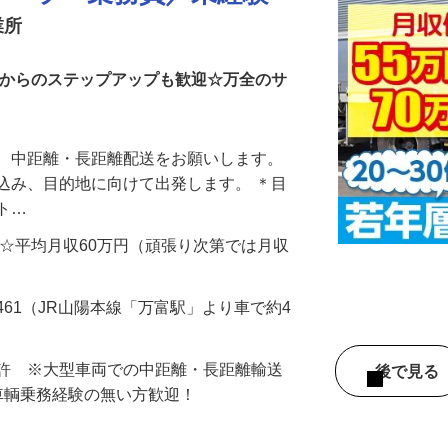
レーラー乗務員／未経験
業所
型からのステップアップも歓迎☆万全のサ
て、中距離・長距離配送をお願いします。
込み、目的地に向けて出発します。 ＊目
ット…
000円 ☆平均月収60万円（頑張り次第では月収
461（JR山陽本線「万富駅」より車で約4
免許 ※大型車両での中距離・長距離輸送
後で見
車輌乗務経験の無い方歓迎！