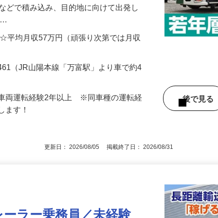
中距離・長距離配送をお願いします。 ＊
トなどで積み込み、目的地に向けて出発し
地…
000円 ☆平均月収57万円（頑張り次第では月収
461（JR山陽本線「万富駅」より車で約4
車両運転経験2年以上 ※同車種の運転経
後で見
遇します！
更新日： 2026/08/05 掲載終了日： 2026/08/31