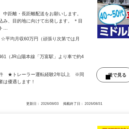
題の解決にトレーラー輸送で貢献☆40〜50
て、中距離・長距離配送をお願いします。
込み、目的地に向けて出発します。 ＊目
ット…
000円 ☆平均月収60万円（頑張り次第では月
461（JR山陽本線「万富駅」より車で約4
許 ★トレーラー運転経験2年以上 ※同
後で見
験者は優遇します！
更新日： 2026/08/03 掲載終了日： 2026/08/31