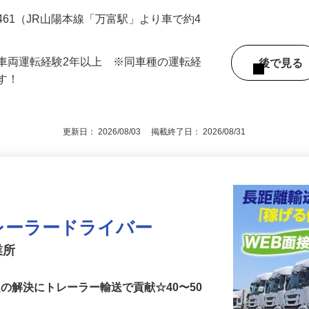
000円 ☆平均月収57万円（頑張り次第では月収
461（JR山陽本線「万富駅」より車で約4
車両運転経験2年以上 ※同車種の運転経
後で見
ます！
更新日： 2026/08/03 掲載終了日： 2026/08/31
レーラードライバー
業所