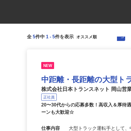
全
5
件中
1
-
5
件を表示
NEW
中距離・長距離の大型ト
株式会社日本トランスネット 岡山営
正社員
20〜30代からの応募多数！高収入＆厚待
ーンも大歓迎☆