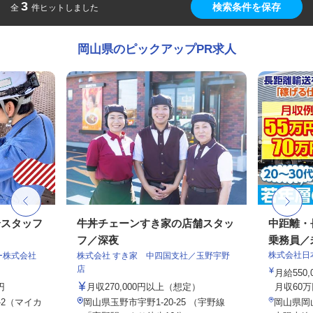
3
検索条件を保存
全
件ヒットしました
岡山県のピックアップPR求人
全スタッフ
牛丼チェーンすき家の店舗スタッ
中距離・
フ／深夜
乗務員／
株式会社日
ター株式会社
株式会社 すき家 中四国支社／玉野宇野
店
月給550,
円
月収270,000円以上（想定）
月収60万
-2（マイカ
岡山県玉野市宇野1-20-25 （宇野線
岡山県岡