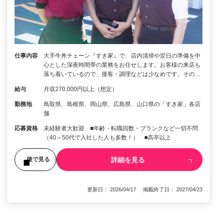
仕事内容
大手牛丼チェーン『すき家』で、店内清掃や翌日の準備を中
心とした深夜時間帯の業務をお任せします。お客様の来店も
落ち着いているので、接客・調理などは少なめです。その…
給与
月収270,000円以上（想定）
勤務地
鳥取県、島根県、岡山県、広島県、山口県の「すき家」各店
舗
応募資格
未経験者大歓迎 ■年齢・転職回数・ブランクなど一切不問
（40～50代で入社した人も多数！） ■高卒以上
詳細を見る
後で見る
更新日： 2026/04/17 掲載終了日： 2027/04/23