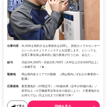
仕事内容
ALSOKを契約するお客様先を訪問し、防犯カメラやセンサー
といったセキュリティシステムを設置します。といっても、
設置工事自体は基本的に協力業者が行うため、あなた…
給与
月給194,300円～月給228,700円（大卒以上219,500円以上）
＋各種手当 《★…
勤務地
岡山県内各エリアでの勤務 （岡山県内いずれかの事業所へ
配属）
応募資格
要普通免許（AT限定可）／60歳未満（定年が60歳の為）／
高卒以上（※労働基準法等法令の規定により） ※普通免許を
お持ちでない方は入社までの取得でOK！
詳細を見る
後で見る