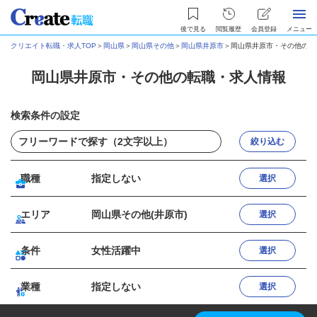
後で見る
閲覧履歴
会員登録
メニュー
クリエイト転職・求人TOP
＞
岡山県
＞
岡山県その他
＞
岡山県井原市
＞
岡山県井原市・その他の転
岡山県井原市・その他の転職・求人情報
検索条件の設定
絞り込む
職種
指定しない
選択
エリア
岡山県その他(井原市)
選択
条件
女性活躍中
選択
業種
指定しない
選択