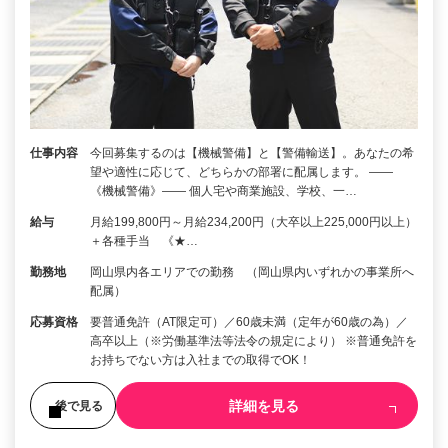
仕事内容
今回募集するのは【機械警備】と【警備輸送】。あなたの希
望や適性に応じて、どちらかの部署に配属します。 ――
《機械警備》―― 個人宅や商業施設、学校、一…
給与
月給199,800円～月給234,200円（大卒以上225,000円以上）
＋各種手当 《★…
勤務地
岡山県内各エリアでの勤務 （岡山県内いずれかの事業所へ
配属）
応募資格
要普通免許（AT限定可）／60歳未満（定年が60歳の為）／
高卒以上（※労働基準法等法令の規定により） ※普通免許を
お持ちでない方は入社までの取得でOK！
詳細を見る
後で見る