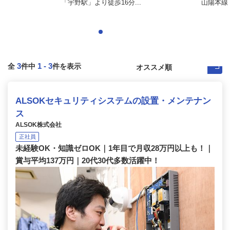
「宇野駅」より徒歩16分...
山陽本線
3
1
-
3
全
件中
件を表示
ALSOKセキュリティシステムの設置・メンテナン
ス
ALSOK株式会社
正社員
未経験OK・知識ゼロOK｜1年目で月収28万円以上も！｜
賞与平均137万円｜20代30代多数活躍中！