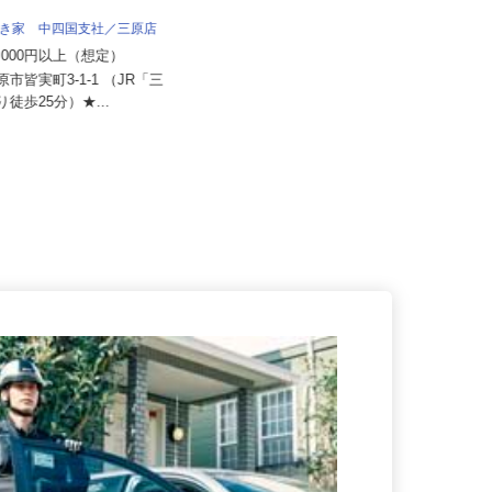
 すき家 中四国支社／三原店
セコム株式会社
70,000円以上（想定）
月給239,800円以上
原市皆実町3-1-1 （JR「三
より徒歩25分）★...
広島県廿日市市内各所