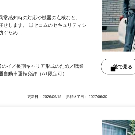
最長10連休／福利厚生充実／平均年収600
る異常感知時の対応や機器の点検など、
任せします。 ◎セコムのセキュリティシ
に防ぐため…
所
3号のイ／長期キャリア形成のため／職業
後で見
通自動車運転免許（AT限定可）
更新日： 2026/06/15 掲載終了日： 2027/06/30