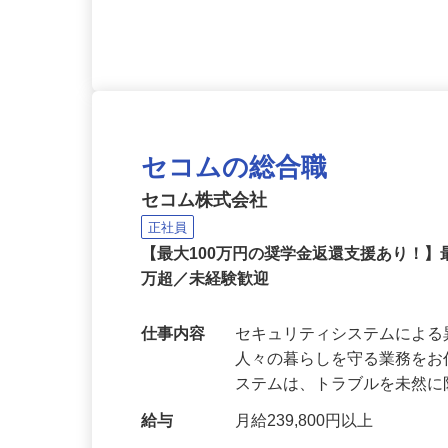
応募資格
未経験39歳まで（例外事由
経験不問）、高卒以上 ◎普
セコムの総合職
セコム株式会社
正社員
【最大100万円の奨学金返還支援あり！】
万超／未経験歓迎
仕事内容
セキュリティシステムによ
人々の暮らしを守る業務をお
ステムは、トラブルを未然