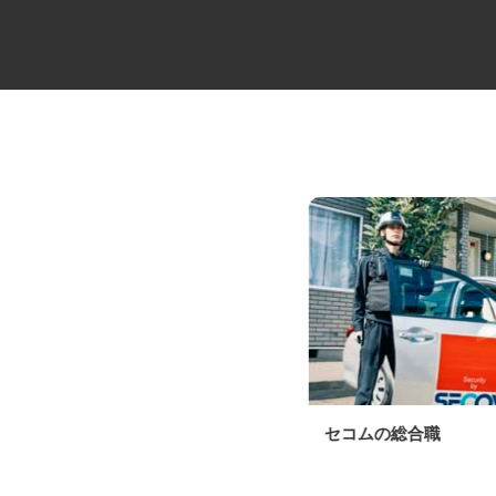
牛丼チェーンすき家の店舗スタ
セコムの総合職
ッフ／深夜