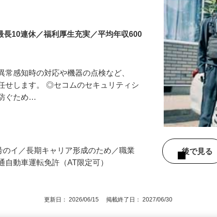
最長10連休／福利厚生充実／平均年収600
る異常感知時の対応や機器の点検など、
任せします。 ◎セコムのセキュリティシ
に防ぐため…
3号のイ／長期キャリア形成のため／職業
後で見
通自動車運転免許（AT限定可）