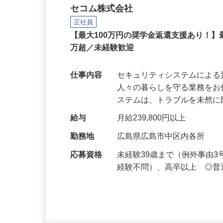
セコムの総合職
セコム株式会社
正社員
【最大100万円の奨学金返還支援あり！】
万超／未経験歓迎
仕事内容
セキュリティシステムによ
人々の暮らしを守る業務をお
ステムは、トラブルを未然
給与
月給239,800円以上
勤務地
広島県広島市中区内各所
応募資格
未経験39歳まで（例外事由
経験不問）、高卒以上 ◎普