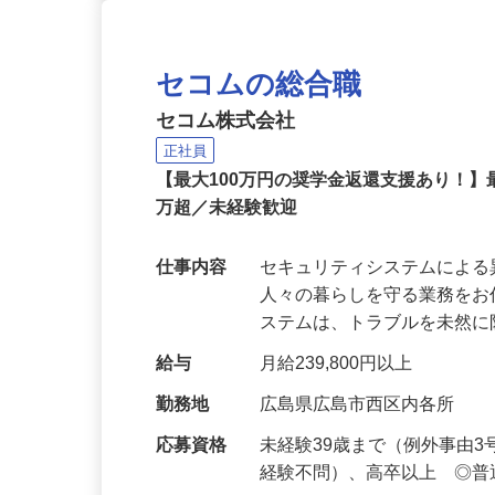
セコムの総合職
セコム株式会社
正社員
【最大100万円の奨学金返還支援あり！】
万超／未経験歓迎
仕事内容
セキュリティシステムによ
人々の暮らしを守る業務をお
ステムは、トラブルを未然
給与
月給239,800円以上
勤務地
広島県広島市西区内各所