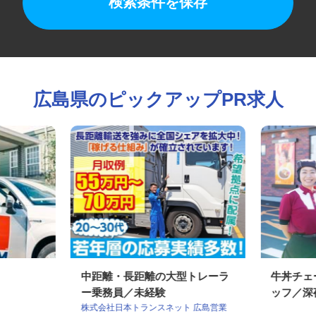
検索条件を保存
広島県のピックアップPR求人
中距離・長距離の大型トレーラ
牛丼チ
ー乗務員／未経験
ッフ／