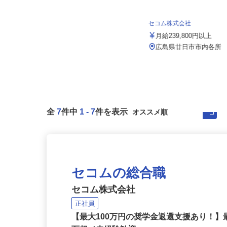
株式会社 すき家 中四国支社／三原店
セコム株式会社
月収270,000円以上（想定）
月給239,800円以上
広島県三原市皆実町3-1-1 （JR「三
原駅」より徒歩25分）★...
広島県廿日市市内各所
全
7
件中
1
-
7
件を表示
セコムの総合職
セコム株式会社
正社員