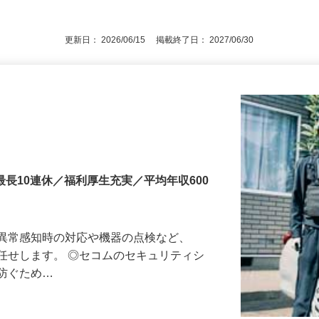
3号のイ／長期キャリア形成のため／職業
後で見
通自動車運転免許（AT限定可）
更新日： 2026/06/15 掲載終了日： 2027/06/30
最長10連休／福利厚生充実／平均年収600
る異常感知時の対応や機器の点検など、
任せします。 ◎セコムのセキュリティシ
に防ぐため…