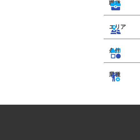
職種
エリア
条件
業種