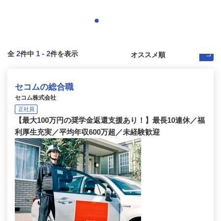
2
1
-
2
全
件中
件を表示
セコムの総合職
セコム株式会社
正社員
【最大100万円の奨学金返還支援あり！】最長10連休／福
利厚生充実／平均年収600万超／未経験歓迎