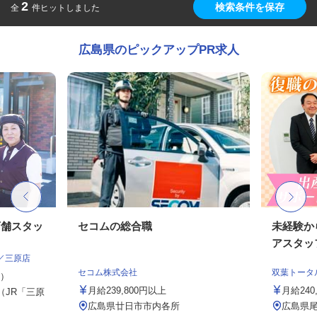
2
検索条件を保存
全
件ヒットしました
広島県のピックアップPR求人
店舗スタッ
セコムの総合職
未経験か
アスタッ
／三原店
セコム株式会社
双葉トータ
定）
月給239,800円以上
月給24
 （JR「三原
広島県廿日市市内各所
広島県尾道