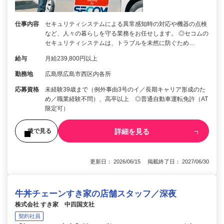
仕事内容
セキュリティシステムによる異常感知時の対応や機器の点検
など、人々の暮らしを守る業務をお任せします。 ◎セコムの
セキュリティシステムは、トラブルを未然に防ぐため…
給与
月給239,800円以上
勤務地
広島県広島市西区内各所
応募資格
未経験39歳まで（例外事由3号のイ／長期キャリア形成のた
め／職業経験不問）、高卒以上 ◎普通自動車運転免許（AT
限定可）
詳細を見る
後で見る
更新日： 2026/06/15 掲載終了日： 2027/06/30
牛丼チェーンすき家の店舗スタッフ／深夜
株式会社 すき家 中四国支社
契約社員