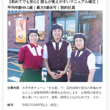
【初めてでも安心】誰もが覚えやすいマニュアル確立｜
平均年齢49.1歳｜最大9連休可｜契約社員
仕事内容
大手牛丼チェーン『すき家』で、店内清掃や翌日の準備を中
心とした深夜時間帯の業務をお任せします。お客様の来店も
落ち着いているので、接客・調理などは少なめです。その…
給与
月収270,000円以上（想定）