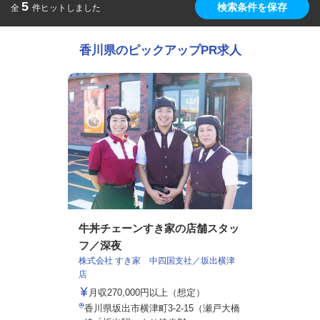
5
検索条件を保存
全
件ヒットしました
香川県のピックアップPR求人
牛丼チェーンすき家の店舗スタッ
フ／深夜
株式会社 すき家 中四国支社／坂出横津
店
月収270,000円以上（想定）
香川県坂出市横津町3-2-15（瀬戸大橋