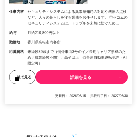
仕事内容
セキュリティシステムによる異常感知時の対応や機器の点検
など、人々の暮らしを守る業務をお任せします。 ◎セコムの
セキュリティシステムは、トラブルを未然に防ぐため…
給与
月給219,800円以上
勤務地
香川県高松市内各所
応募資格
未経験39歳まで（例外事由3号のイ／長期キャリア形成のた
め／職業経験不問）、高卒以上 ◎普通自動車運転免許（AT
限定可）
詳細を見る
後で見る
更新日： 2026/06/15 掲載終了日： 2027/06/30
1
気になる求人は