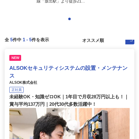
線「坂出駅」より徒歩21...
5
1
-
5
全
件中
件を表示
NEW
ALSOKセキュリティシステムの設置・メンテナン
ス
ALSOK株式会社
正社員
未経験OK・知識ゼロOK｜1年目で月収28万円以上も！｜
賞与平均137万円｜20代30代多数活躍中！