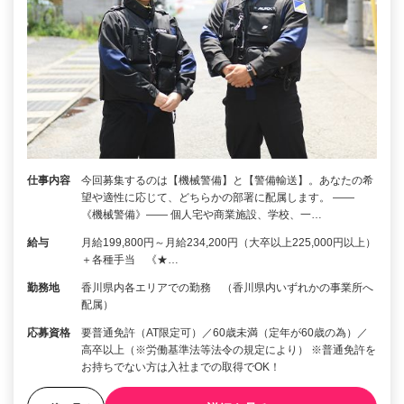
仕事内容
今回募集するのは【機械警備】と【警備輸送】。あなたの希
望や適性に応じて、どちらかの部署に配属します。 ――
《機械警備》―― 個人宅や商業施設、学校、一…
給与
月給199,800円～月給234,200円（大卒以上225,000円以上）
＋各種手当 《★…
勤務地
香川県内各エリアでの勤務 （香川県内いずれかの事業所へ
配属）
応募資格
要普通免許（AT限定可）／60歳未満（定年が60歳の為）／
高卒以上（※労働基準法等法令の規定により） ※普通免許を
お持ちでない方は入社までの取得でOK！