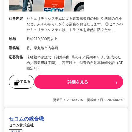
仕事内容
セキュリティシステムによる異常感知時の対応や機器の点検
など、人々の暮らしを守る業務をお任せします。 ◎セコムの
セキュリティシステムは、トラブルを未然に防ぐため…
給与
月給219,800円以上
勤務地
香川県丸亀市内各所
応募資格
未経験39歳まで（例外事由3号のイ／長期キャリア形成のた
め／職業経験不問）、高卒以上 ◎普通自動車運転免許（AT
限定可）
詳細を見る
後で見る
更新日： 2026/06/15 掲載終了日： 2027/06/30
セコムの総合職
セコム株式会社
正社員