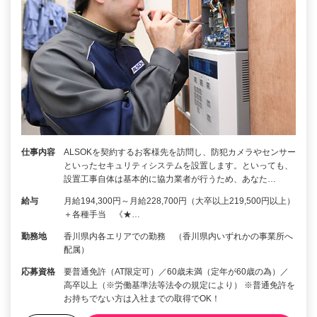
仕事内容
ALSOKを契約するお客様先を訪問し、防犯カメラやセンサー
といったセキュリティシステムを設置します。といっても、
設置工事自体は基本的に協力業者が行うため、あなた…
給与
月給194,300円～月給228,700円（大卒以上219,500円以上）
＋各種手当 《★…
勤務地
香川県内各エリアでの勤務 （香川県内いずれかの事業所へ
配属）
応募資格
要普通免許（AT限定可）／60歳未満（定年が60歳の為）／
高卒以上（※労働基準法等法令の規定により） ※普通免許を
お持ちでない方は入社までの取得でOK！