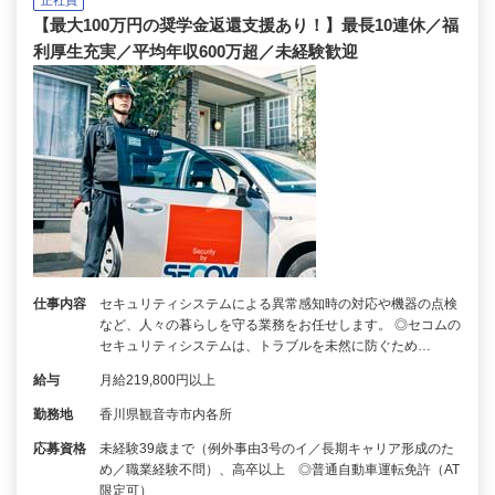
【最大100万円の奨学金返還支援あり！】最長10連休／福
利厚生充実／平均年収600万超／未経験歓迎
仕事内容
セキュリティシステムによる異常感知時の対応や機器の点検
など、人々の暮らしを守る業務をお任せします。 ◎セコムの
セキュリティシステムは、トラブルを未然に防ぐため…
給与
月給219,800円以上
勤務地
香川県観音寺市内各所
応募資格
未経験39歳まで（例外事由3号のイ／長期キャリア形成のた
め／職業経験不問）、高卒以上 ◎普通自動車運転免許（AT
限定可）