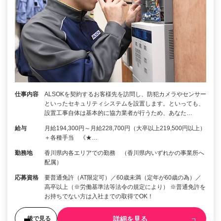
仕事内容
ALSOKを契約するお客様先を訪問し、防犯カメラやセンサー
といったセキュリティシステムを設置します。といっても、
設置工事自体は基本的に協力業者が行うため、あなた…
給与
月給194,300円～月給228,700円（大卒以上219,500円以上）
＋各種手当 《★…
勤務地
香川県内各エリアでの勤務 （香川県内いずれかの事業所へ
配属）
応募資格
要普通免許（AT限定可）／60歳未満（定年が60歳の為）／
高卒以上（※労働基準法等法令の規定により） ※普通免許を
お持ちでない方は入社までの取得でOK！
詳細を見る
後で見る