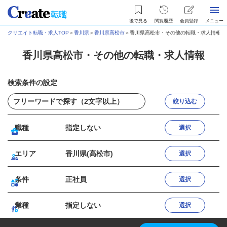
後で見る
閲覧履歴
会員登録
メニュー
クリエイト転職・求人TOP
＞
香川県
＞
香川県高松市
＞
香川県高松市・その他の転職・求人情報
香川県高松市・その他の転職・求人情報
検索条件の設定
絞り込む
職種
指定しない
選択
エリア
香川県(高松市)
選択
条件
正社員
選択
業種
指定しない
選択