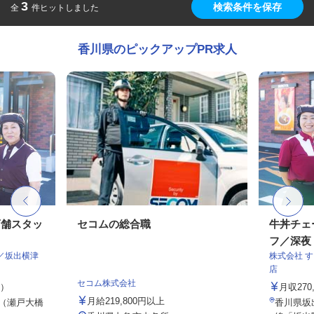
3
検索条件を保存
全
件ヒットしました
香川県のピックアップPR求人
店舗スタッ
セコムの総合職
牛丼チェ
フ／深夜
／坂出横津
株式会社 
店
セコム株式会社
定）
月収27
月給219,800円以上
5（瀬戸大橋
香川県坂出