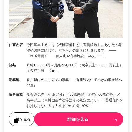
仕事内容
今回募集するのは【機械警備】と【警備輸送】。あなたの希
望や適性に応じて、どちらかの部署に配属します。 ――
《機械警備》―― 個人宅や商業施設、学校、一…
給与
月給199,800円～月給234,200円（大卒以上225,000円以上）
＋各種手当 《★…
勤務地
香川県内各エリアでの勤務 （香川県内いずれかの事業所へ
配属）
応募資格
要普通免許（AT限定可）／60歳未満（定年が60歳の為）／
高卒以上（※労働基準法等法令の規定により） ※普通免許を
お持ちでない方は入社までの取得でOK！
詳細を見る
後で見る