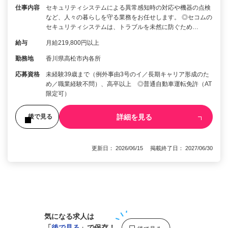
仕事内容
セキュリティシステムによる異常感知時の対応や機器の点検
など、人々の暮らしを守る業務をお任せします。 ◎セコムの
セキュリティシステムは、トラブルを未然に防ぐため…
給与
月給219,800円以上
勤務地
香川県高松市内各所
応募資格
未経験39歳まで（例外事由3号のイ／長期キャリア形成のた
め／職業経験不問）、高卒以上 ◎普通自動車運転免許（AT
限定可）
詳細を見る
後で見る
更新日： 2026/06/15 掲載終了日： 2027/06/30
1
気になる求人は
「
後で見る
」で保存！