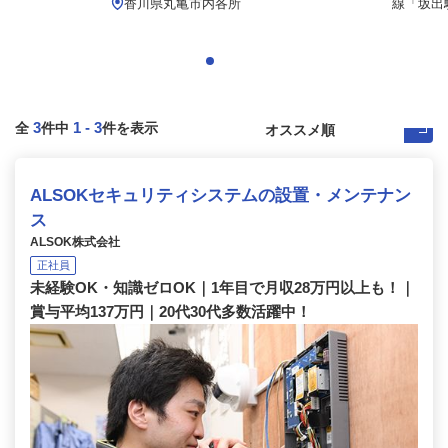
.
香川県丸亀市内各所
線「坂出駅
3
1
-
3
全
件中
件を表示
ALSOKセキュリティシステムの設置・メンテナン
ス
ALSOK株式会社
正社員
未経験OK・知識ゼロOK｜1年目で月収28万円以上も！｜
賞与平均137万円｜20代30代多数活躍中！