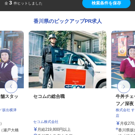
3
検索条件を保存
全
件ヒットしました
香川県のピックアップPR求人
店舗スタッ
セコムの総合職
牛丼チェ
フ／深夜
／坂出横津
株式会社 
店
セコム株式会社
定）
月収27
月給219,800円以上
5（瀬戸大橋
香川県坂出