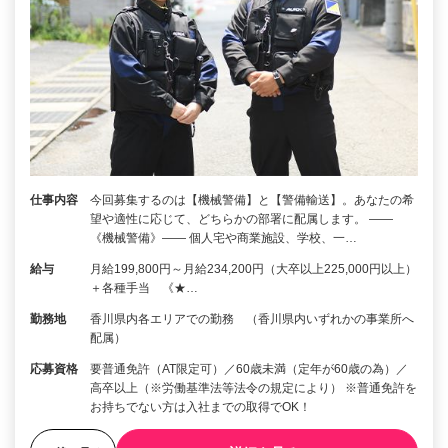
仕事内容
今回募集するのは【機械警備】と【警備輸送】。あなたの希
望や適性に応じて、どちらかの部署に配属します。 ――
《機械警備》―― 個人宅や商業施設、学校、一…
給与
月給199,800円～月給234,200円（大卒以上225,000円以上）
＋各種手当 《★…
勤務地
香川県内各エリアでの勤務 （香川県内いずれかの事業所へ
配属）
応募資格
要普通免許（AT限定可）／60歳未満（定年が60歳の為）／
高卒以上（※労働基準法等法令の規定により） ※普通免許を
お持ちでない方は入社までの取得でOK！