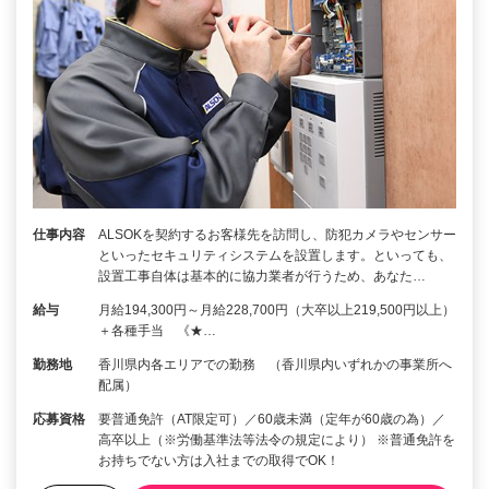
仕事内容
ALSOKを契約するお客様先を訪問し、防犯カメラやセンサー
といったセキュリティシステムを設置します。といっても、
設置工事自体は基本的に協力業者が行うため、あなた…
給与
月給194,300円～月給228,700円（大卒以上219,500円以上）
＋各種手当 《★…
勤務地
香川県内各エリアでの勤務 （香川県内いずれかの事業所へ
配属）
応募資格
要普通免許（AT限定可）／60歳未満（定年が60歳の為）／
高卒以上（※労働基準法等法令の規定により） ※普通免許を
お持ちでない方は入社までの取得でOK！