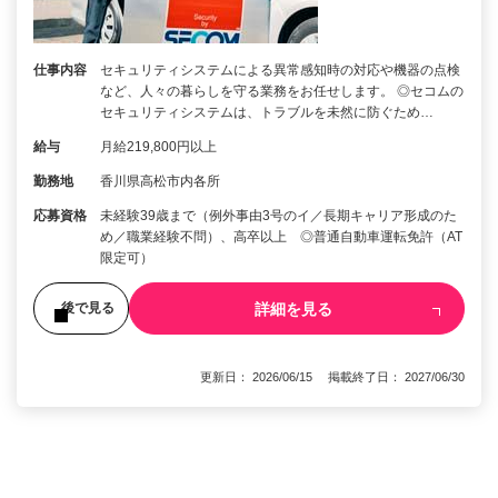
仕事内容
セキュリティシステムによる異常感知時の対応や機器の点検
など、人々の暮らしを守る業務をお任せします。 ◎セコムの
セキュリティシステムは、トラブルを未然に防ぐため…
給与
月給219,800円以上
勤務地
香川県高松市内各所
応募資格
未経験39歳まで（例外事由3号のイ／長期キャリア形成のた
め／職業経験不問）、高卒以上 ◎普通自動車運転免許（AT
限定可）
詳細を見る
後で見る
更新日： 2026/06/15 掲載終了日： 2027/06/30
1