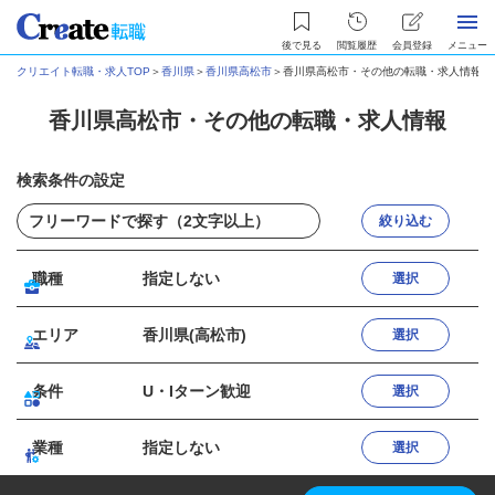
後で見る
閲覧履歴
会員登録
メニュー
クリエイト転職・求人TOP
＞
香川県
＞
香川県高松市
＞
香川県高松市・その他の転職・求人情報
香川県高松市・その他の転職・求人情報
検索条件の設定
絞り込む
職種
指定しない
選択
エリア
香川県(高松市)
選択
条件
U・Iターン歓迎
選択
業種
指定しない
選択