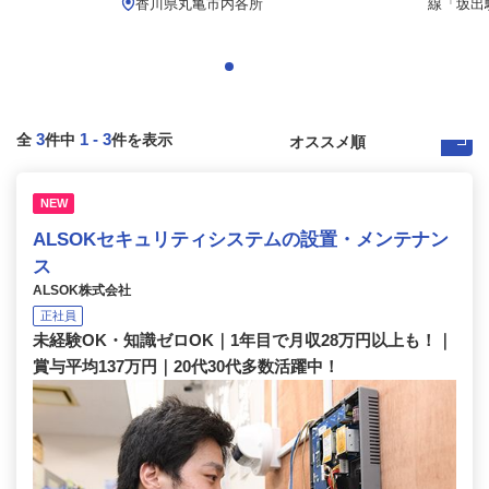
.
香川県丸亀市内各所
線「坂出駅
3
1
-
3
全
件中
件を表示
NEW
ALSOKセキュリティシステムの設置・メンテナン
ス
ALSOK株式会社
正社員
未経験OK・知識ゼロOK｜1年目で月収28万円以上も！｜
賞与平均137万円｜20代30代多数活躍中！