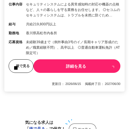
仕事内容
セキュリティシステムによる異常感知時の対応や機器の点検
など、人々の暮らしを守る業務をお任せします。 ◎セコムの
セキュリティシステムは、トラブルを未然に防ぐため…
給与
月給219,800円以上
勤務地
香川県高松市内各所
応募資格
未経験39歳まで（例外事由3号のイ／長期キャリア形成のた
め／職業経験不問）、高卒以上 ◎普通自動車運転免許（AT
限定可）
詳細を見る
後で見る
更新日： 2026/06/15 掲載終了日： 2027/06/30
1
気になる求人は
「
後で見る
」で保存！