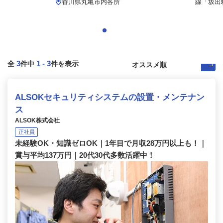
.
香川県丸亀市内各所
線「坂出駅
3
1
-
3
全
件中
件を表示
ALSOKセキュリティシステムの設置・メンテナン
ス
ALSOK株式会社
正社員
未経験OK・知識ゼロOK｜1年目で月収28万円以上も！｜
賞与平均137万円｜20代30代多数活躍中！