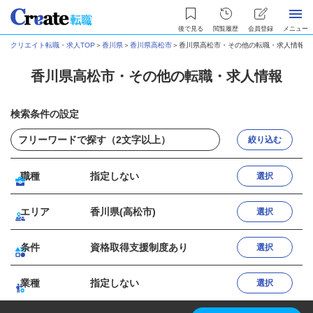
後で見る
閲覧履歴
会員登録
メニュー
クリエイト転職・求人TOP
＞
香川県
＞
香川県高松市
＞
香川県高松市・その他の転職・求人情報
香川県高松市・その他の転職・求人情報
検索条件の設定
絞り込む
職種
指定しない
選択
エリア
香川県(高松市)
選択
条件
資格取得支援制度あり
選択
業種
指定しない
選択