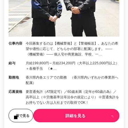
仕事内容
今回募集するのは【機械警備】と【警備輸送】。あなたの希
望や適性に応じて、どちらかの部署に配属します。 ――
《機械警備》―― 個人宅や商業施設、学校、一…
給与
月給199,800円～月給234,200円（大卒以上225,000円以上）
＋各種手当 《★…
勤務地
香川県内各エリアでの勤務 （香川県内いずれかの事業所へ
配属）
応募資格
要普通免許（AT限定可）／60歳未満（定年が60歳の為）／
高卒以上（※労働基準法等法令の規定により） ※普通免許を
お持ちでない方は入社までの取得でOK！
詳細を見る
後で見る