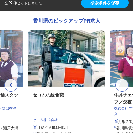
3
検索条件を保存
全
件ヒットしました
香川県のピックアップPR求人
店舗スタッ
セコムの総合職
牛丼チェ
フ／深夜
／坂出横津
株式会社 
店
セコム株式会社
定）
月収27
月給219,800円以上
5（瀬戸大橋
香川県坂出