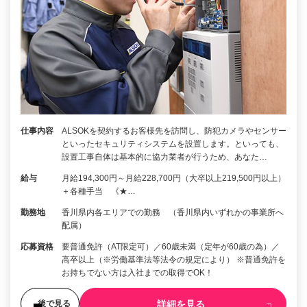
仕事内容
ALSOKを契約するお客様先を訪問し、防犯カメラやセンサー
といったセキュリティシステムを設置します。といっても、
設置工事自体は基本的に協力業者が行うため、あなた…
給与
月給194,300円～月給228,700円（大卒以上219,500円以上）
＋各種手当 《★…
勤務地
香川県内各エリアでの勤務 （香川県内いずれかの事業所へ
配属）
応募資格
要普通免許（AT限定可）／60歳未満（定年が60歳の為）／
高卒以上（※労働基準法等法令の規定により） ※普通免許を
お持ちでない方は入社までの取得でOK！
詳細を見る
後で見る