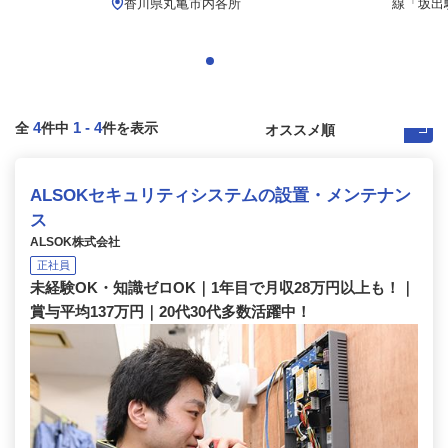
.
香川県丸亀市内各所
線「坂出駅
4
1
-
4
全
件中
件を表示
ALSOKセキュリティシステムの設置・メンテナン
ス
ALSOK株式会社
正社員
未経験OK・知識ゼロOK｜1年目で月収28万円以上も！｜
賞与平均137万円｜20代30代多数活躍中！