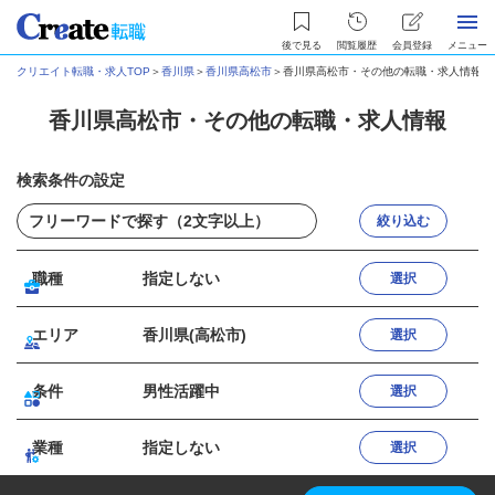
後で見る
閲覧履歴
会員登録
メニュー
クリエイト転職・求人TOP
＞
香川県
＞
香川県高松市
＞
香川県高松市・その他の転職・求人情報
香川県高松市・その他の転職・求人情報
検索条件の設定
絞り込む
職種
指定しない
選択
エリア
香川県(高松市)
選択
条件
男性活躍中
選択
業種
指定しない
選択