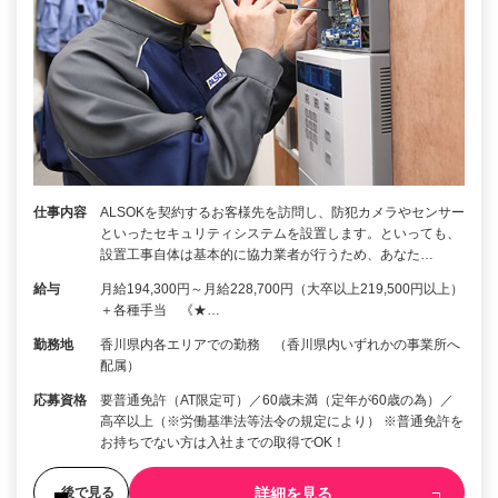
仕事内容
ALSOKを契約するお客様先を訪問し、防犯カメラやセンサー
といったセキュリティシステムを設置します。といっても、
設置工事自体は基本的に協力業者が行うため、あなた…
給与
月給194,300円～月給228,700円（大卒以上219,500円以上）
＋各種手当 《★…
勤務地
香川県内各エリアでの勤務 （香川県内いずれかの事業所へ
配属）
応募資格
要普通免許（AT限定可）／60歳未満（定年が60歳の為）／
高卒以上（※労働基準法等法令の規定により） ※普通免許を
お持ちでない方は入社までの取得でOK！
詳細を見る
後で見る