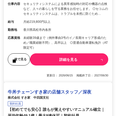
仕事内容
セキュリティシステムによる異常感知時の対応や機器の点検
など、人々の暮らしを守る業務をお任せします。 ◎セコムの
セキュリティシステムは、トラブルを未然に防ぐため…
給与
月給219,800円以上
勤務地
香川県高松市内各所
応募資格
未経験39歳まで（例外事由3号のイ／長期キャリア形成のた
め／職業経験不問）、高卒以上 ◎普通自動車運転免許（AT
限定可）
詳細を見る
後で見る
更新日： 2026/06/15 掲載終了日： 2027/06/30
牛丼チェーンすき家の店舗スタッフ／深夜
株式会社 すき家 中四国支社
契約社員
【初めてでも安心】誰もが覚えやすいマニュアル確立｜
平均年齢49.1歳｜最大9連休可｜契約社員