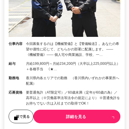
仕事内容
今回募集するのは【機械警備】と【警備輸送】。あなたの希
望や適性に応じて、どちらかの部署に配属します。 ――
《機械警備》―― 個人宅や商業施設、学校、一…
給与
月給199,800円～月給234,200円（大卒以上225,000円以上）
＋各種手当 《★…
勤務地
香川県内各エリアでの勤務 （香川県内いずれかの事業所へ
配属）
応募資格
要普通免許（AT限定可）／60歳未満（定年が60歳の為）／
高卒以上（※労働基準法等法令の規定により） ※普通免許を
お持ちでない方は入社までの取得でOK！
詳細を見る
後で見る