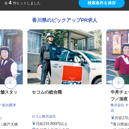
4
検索条件を保存
全
件ヒットしました
香川県のピックアップPR求人
店舗スタッ
セコムの総合職
牛丼チェ
フ／深夜
／坂出横津
株式会社 
店
セコム株式会社
定）
月収27
月給219,800円以上
5（瀬戸大橋
香川県坂出