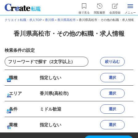
後で見る
閲覧履歴
会員登録
メニュー
クリエイト転職・求人TOP
＞
香川県
＞
香川県高松市
＞
香川県高松市・その他の転職・求人情報
香川県高松市・その他の転職・求人情報
検索条件の設定
絞り込む
職種
指定しない
選択
エリア
香川県(高松市)
選択
条件
ミドル歓迎
選択
業種
指定しない
選択