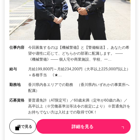
仕事内容
今回募集するのは【機械警備】と【警備輸送】。あなたの希
望や適性に応じて、どちらかの部署に配属します。 ――
《機械警備》―― 個人宅や商業施設、学校、一…
給与
月給199,800円～月給234,200円（大卒以上225,000円以上）
＋各種手当 《★…
勤務地
香川県内各エリアでの勤務 （香川県内いずれかの事業所へ
配属）
応募資格
要普通免許（AT限定可）／60歳未満（定年が60歳の為）／
高卒以上（※労働基準法等法令の規定により） ※普通免許を
お持ちでない方は入社までの取得でOK！
詳細を見る
後で見る