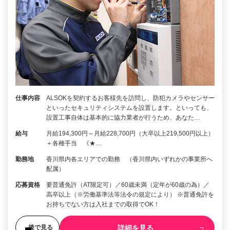
仕事内容
ALSOKを契約するお客様先を訪問し、防犯カメラやセンサー
といったセキュリティシステムを設置します。といっても、
設置工事自体は基本的に協力業者が行うため、あなた…
給与
月給194,300円～月給228,700円（大卒以上219,500円以上）
＋各種手当 《★…
勤務地
香川県内各エリアでの勤務 （香川県内いずれかの事業所へ
配属）
応募資格
要普通免許（AT限定可）／60歳未満（定年が60歳の為）／
高卒以上（※労働基準法等法令の規定により） ※普通免許を
お持ちでない方は入社までの取得でOK！
詳細を見る
後で見る