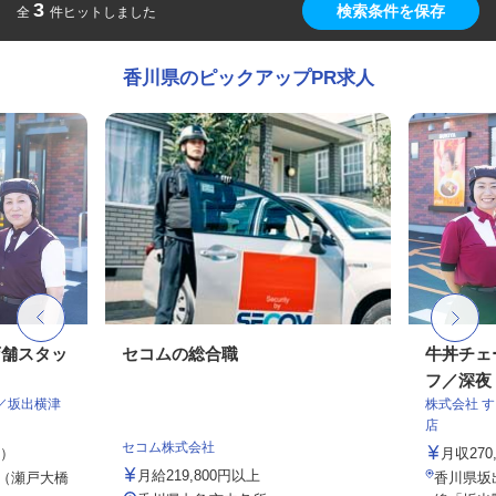
3
検索条件を保存
全
件ヒットしました
香川県のピックアップPR求人
店舗スタッ
セコムの総合職
牛丼チェ
フ／深夜
／坂出横津
株式会社 
店
セコム株式会社
定）
月収27
月給219,800円以上
5（瀬戸大橋
香川県坂出