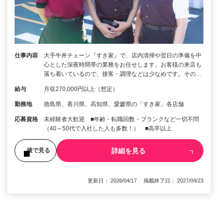
仕事内容
大手牛丼チェーン『すき家』で、店内清掃や翌日の準備を中
心とした深夜時間帯の業務をお任せします。お客様の来店も
落ち着いているので、接客・調理などは少なめです。その…
給与
月収270,000円以上（想定）
勤務地
徳島県、香川県、高知県、愛媛県の「すき家」各店舗
応募資格
未経験者大歓迎 ■年齢・転職回数・ブランクなど一切不問
（40～50代で入社した人も多数！） ■高卒以上
詳細を見る
後で見る
更新日： 2026/04/17 掲載終了日： 2027/04/23
1