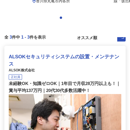
.
香川県丸亀市内各所
線「坂出駅
3
1
-
3
全
件中
件を表示
ALSOKセキュリティシステムの設置・メンテナン
ス
ALSOK株式会社
正社員
未経験OK・知識ゼロOK｜1年目で月収28万円以上も！｜
賞与平均137万円｜20代30代多数活躍中！