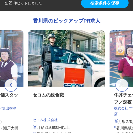
2
検索条件を保存
全
件ヒットしました
香川県のピックアップPR求人
店舗スタッ
セコムの総合職
牛丼チェ
フ／深夜
／坂出横津
株式会社 
店
セコム株式会社
定）
月収27
月給219,800円以上
5（瀬戸大橋
香川県坂出