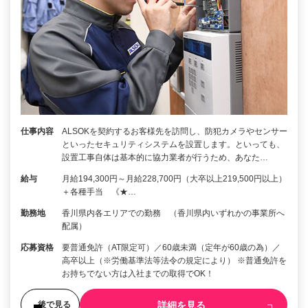
仕事内容
ALSOKを契約するお客様先を訪問し、防犯カメラやセンサー
といったセキュリティシステムを設置します。といっても、
設置工事自体は基本的に協力業者が行うため、あなた…
給与
月給194,300円～月給228,700円（大卒以上219,500円以上）
＋各種手当 《★…
勤務地
香川県内各エリアでの勤務 （香川県内いずれかの事業所へ
配属）
応募資格
要普通免許（AT限定可）／60歳未満（定年が60歳の為）／
高卒以上（※労働基準法等法令の規定により） ※普通免許を
お持ちでない方は入社までの取得でOK！
詳細を見る
後で見る