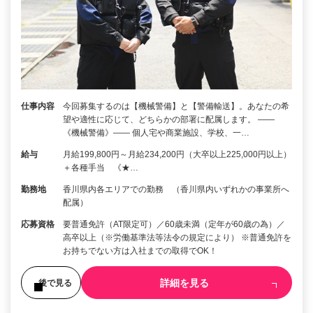
仕事内容
今回募集するのは【機械警備】と【警備輸送】。あなたの希
望や適性に応じて、どちらかの部署に配属します。 ――
《機械警備》―― 個人宅や商業施設、学校、一…
給与
月給199,800円～月給234,200円（大卒以上225,000円以上）
＋各種手当 《★…
勤務地
香川県内各エリアでの勤務 （香川県内いずれかの事業所へ
配属）
応募資格
要普通免許（AT限定可）／60歳未満（定年が60歳の為）／
高卒以上（※労働基準法等法令の規定により） ※普通免許を
お持ちでない方は入社までの取得でOK！
詳細を見る
後で見る