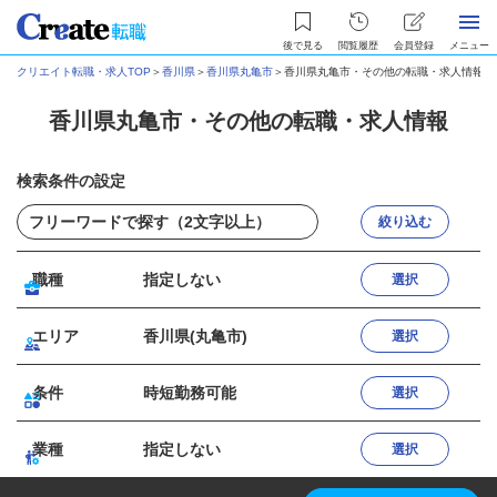
後で見る
閲覧履歴
会員登録
メニュー
クリエイト転職・求人TOP
＞
香川県
＞
香川県丸亀市
＞
香川県丸亀市・その他の転職・求人情報
香川県丸亀市・その他の転職・求人情報
検索条件の設定
絞り込む
職種
指定しない
選択
エリア
香川県(丸亀市)
選択
条件
時短勤務可能
選択
業種
指定しない
選択