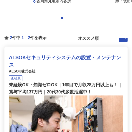
.
香川県丸亀市内各所
線「坂出駅
2
1
-
2
全
件中
件を表示
ALSOKセキュリティシステムの設置・メンテナン
ス
ALSOK株式会社
正社員
未経験OK・知識ゼロOK｜1年目で月収28万円以上も！｜
賞与平均137万円｜20代30代多数活躍中！