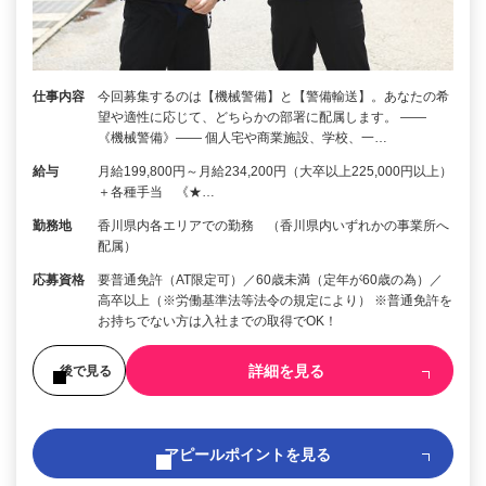
仕事内容
今回募集するのは【機械警備】と【警備輸送】。あなたの希
望や適性に応じて、どちらかの部署に配属します。 ――
《機械警備》―― 個人宅や商業施設、学校、一…
給与
月給199,800円～月給234,200円（大卒以上225,000円以上）
＋各種手当 《★…
勤務地
香川県内各エリアでの勤務 （香川県内いずれかの事業所へ
配属）
応募資格
要普通免許（AT限定可）／60歳未満（定年が60歳の為）／
高卒以上（※労働基準法等法令の規定により） ※普通免許を
お持ちでない方は入社までの取得でOK！
詳細を見る
後で見る
アピールポイントを見る