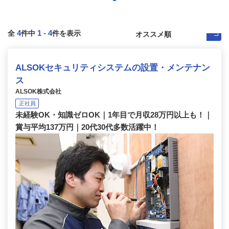
4
1
-
4
全
件中
件を表示
ALSOKセキュリティシステムの設置・メンテナン
ス
ALSOK株式会社
正社員
未経験OK・知識ゼロOK｜1年目で月収28万円以上も！｜
賞与平均137万円｜20代30代多数活躍中！