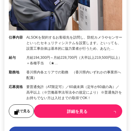
仕事内容
ALSOKを契約するお客様先を訪問し、防犯カメラやセンサー
といったセキュリティシステムを設置します。といっても、
設置工事自体は基本的に協力業者が行うため、あなた…
給与
月給194,300円～月給228,700円（大卒以上219,500円以上）
＋各種手当 《★…
勤務地
香川県内各エリアでの勤務 （香川県内いずれかの事業所へ
配属）
応募資格
要普通免許（AT限定可）／60歳未満（定年が60歳の為）／
高卒以上（※労働基準法等法令の規定により） ※普通免許を
お持ちでない方は入社までの取得でOK！
詳細を見る
後で見る