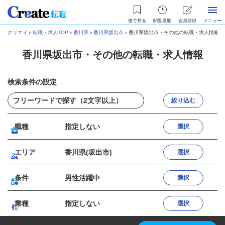
後で見る
閲覧履歴
会員登録
メニュー
クリエイト転職・求人TOP
＞
香川県
＞
香川県坂出市
＞
香川県坂出市・その他の転職・求人情報
香川県坂出市・その他の転職・求人情報
検索条件の設定
絞り込む
職種
指定しない
選択
エリア
香川県(坂出市)
選択
条件
男性活躍中
選択
業種
指定しない
選択