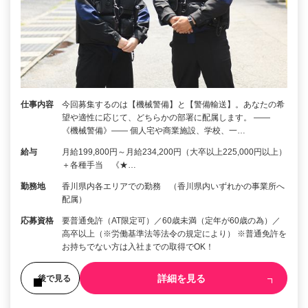
仕事内容
今回募集するのは【機械警備】と【警備輸送】。あなたの希
望や適性に応じて、どちらかの部署に配属します。 ――
《機械警備》―― 個人宅や商業施設、学校、一…
給与
月給199,800円～月給234,200円（大卒以上225,000円以上）
＋各種手当 《★…
勤務地
香川県内各エリアでの勤務 （香川県内いずれかの事業所へ
配属）
応募資格
要普通免許（AT限定可）／60歳未満（定年が60歳の為）／
高卒以上（※労働基準法等法令の規定により） ※普通免許を
お持ちでない方は入社までの取得でOK！
詳細を見る
後で見る