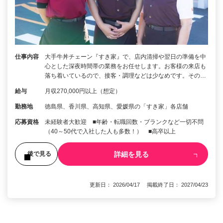
仕事内容
大手牛丼チェーン『すき家』で、店内清掃や翌日の準備を中
心とした深夜時間帯の業務をお任せします。お客様の来店も
落ち着いているので、接客・調理などは少なめです。その…
給与
月収270,000円以上（想定）
勤務地
徳島県、香川県、高知県、愛媛県の「すき家」各店舗
応募資格
未経験者大歓迎 ■年齢・転職回数・ブランクなど一切不問
（40～50代で入社した人も多数！） ■高卒以上
詳細を見る
後で見る
更新日： 2026/04/17 掲載終了日： 2027/04/23
1