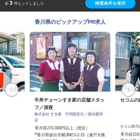
3
検索条件を保存
全
件ヒットしました
香川県のピックアップPR求人
牛丼チェーンすき家の店舗スタッ
セコムの
フ／深夜
株式会社 すき家 中四国支社／坂出横津
店
セコム株式
月収270,000円以上（想定）
月給219
香川県坂出市横津町3-2-15（瀬戸大橋