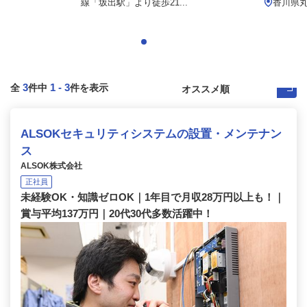
線「坂出駅」より徒歩21...
香川県
3
1
-
3
全
件中
件を表示
ALSOKセキュリティシステムの設置・メンテナン
ス
ALSOK株式会社
正社員
未経験OK・知識ゼロOK｜1年目で月収28万円以上も！｜
賞与平均137万円｜20代30代多数活躍中！