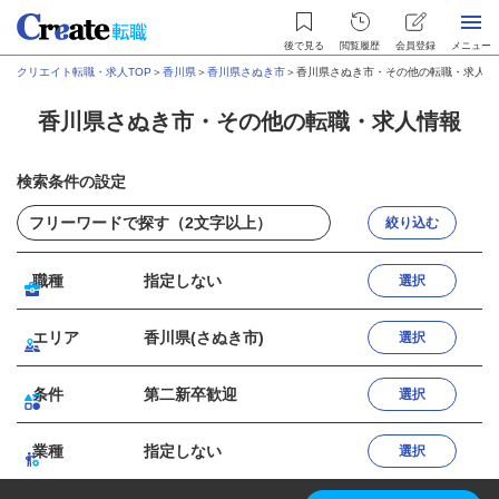
後で見る
閲覧履歴
会員登録
メニュー
クリエイト転職・求人TOP
＞
香川県
＞
香川県さぬき市
＞
香川県さぬき市・その他の転職・求人情
香川県さぬき市・その他の転職・求人情報
検索条件の設定
絞り込む
職種
指定しない
選択
エリア
香川県(さぬき市)
選択
条件
第二新卒歓迎
選択
業種
指定しない
選択