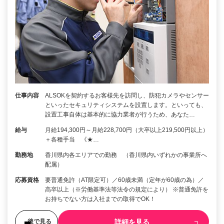
仕事内容
ALSOKを契約するお客様先を訪問し、防犯カメラやセンサー
といったセキュリティシステムを設置します。といっても、
設置工事自体は基本的に協力業者が行うため、あなた…
給与
月給194,300円～月給228,700円（大卒以上219,500円以上）
＋各種手当 《★…
勤務地
香川県内各エリアでの勤務 （香川県内いずれかの事業所へ
配属）
応募資格
要普通免許（AT限定可）／60歳未満（定年が60歳の為）／
高卒以上（※労働基準法等法令の規定により） ※普通免許を
お持ちでない方は入社までの取得でOK！
詳細を見る
後で見る