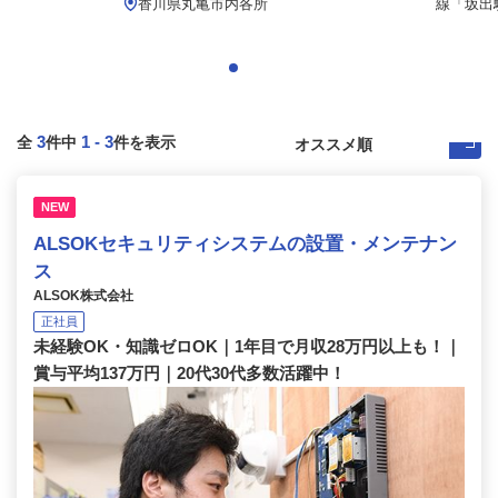
.
香川県丸亀市内各所
線「坂出駅
3
1
-
3
全
件中
件を表示
NEW
ALSOKセキュリティシステムの設置・メンテナン
ス
ALSOK株式会社
正社員
未経験OK・知識ゼロOK｜1年目で月収28万円以上も！｜
賞与平均137万円｜20代30代多数活躍中！