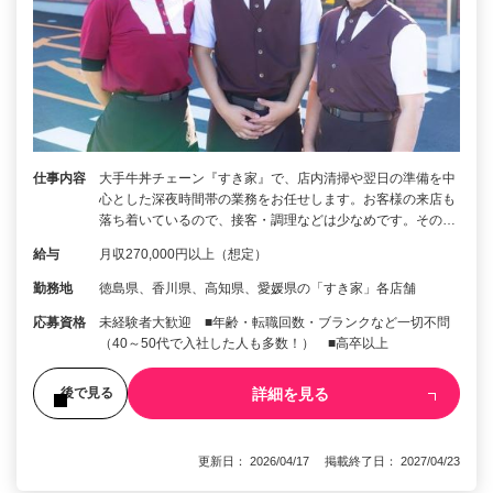
仕事内容
大手牛丼チェーン『すき家』で、店内清掃や翌日の準備を中
心とした深夜時間帯の業務をお任せします。お客様の来店も
落ち着いているので、接客・調理などは少なめです。その…
給与
月収270,000円以上（想定）
勤務地
徳島県、香川県、高知県、愛媛県の「すき家」各店舗
応募資格
未経験者大歓迎 ■年齢・転職回数・ブランクなど一切不問
（40～50代で入社した人も多数！） ■高卒以上
詳細を見る
後で見る
更新日： 2026/04/17 掲載終了日： 2027/04/23