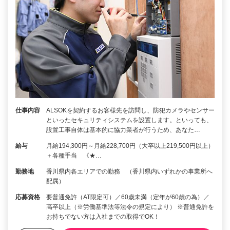
仕事内容
ALSOKを契約するお客様先を訪問し、防犯カメラやセンサー
といったセキュリティシステムを設置します。といっても、
設置工事自体は基本的に協力業者が行うため、あなた…
給与
月給194,300円～月給228,700円（大卒以上219,500円以上）
＋各種手当 《★…
勤務地
香川県内各エリアでの勤務 （香川県内いずれかの事業所へ
配属）
応募資格
要普通免許（AT限定可）／60歳未満（定年が60歳の為）／
高卒以上（※労働基準法等法令の規定により） ※普通免許を
お持ちでない方は入社までの取得でOK！