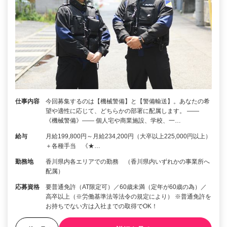
仕事内容
今回募集するのは【機械警備】と【警備輸送】。あなたの希
望や適性に応じて、どちらかの部署に配属します。 ――
《機械警備》―― 個人宅や商業施設、学校、一…
給与
月給199,800円～月給234,200円（大卒以上225,000円以上）
＋各種手当 《★…
勤務地
香川県内各エリアでの勤務 （香川県内いずれかの事業所へ
配属）
応募資格
要普通免許（AT限定可）／60歳未満（定年が60歳の為）／
高卒以上（※労働基準法等法令の規定により） ※普通免許を
お持ちでない方は入社までの取得でOK！