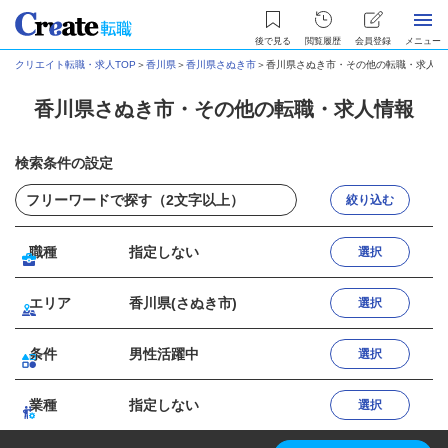
後で見る
閲覧履歴
会員登録
メニュー
クリエイト転職・求人TOP
＞
香川県
＞
香川県さぬき市
＞
香川県さぬき市・その他の転職・求人情
香川県さぬき市・その他の転職・求人情報
検索条件の設定
絞り込む
職種
指定しない
選択
エリア
香川県(さぬき市)
選択
条件
男性活躍中
選択
業種
指定しない
選択