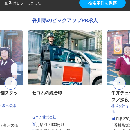
3
検索条件を保存
全
件ヒットしました
香川県のピックアップPR求人
店舗スタッ
セコムの総合職
牛丼チェ
フ／深夜
／坂出横津
株式会社 
店
セコム株式会社
定）
月収27
月給219,800円以上
5（瀬戸大橋
香川県坂出