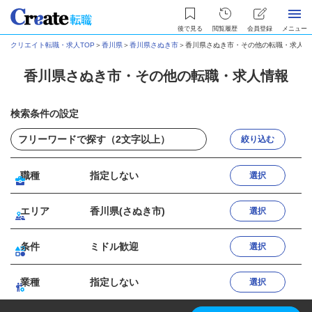
後で見る
閲覧履歴
会員登録
メニュー
クリエイト転職・求人TOP
＞
香川県
＞
香川県さぬき市
＞
香川県さぬき市・その他の転職・求人情
香川県さぬき市・その他の転職・求人情報
検索条件の設定
絞り込む
職種
指定しない
選択
エリア
香川県(さぬき市)
選択
条件
ミドル歓迎
選択
業種
指定しない
選択