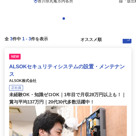
.
香川県丸亀市内各所
線「坂出駅
3
1
-
3
全
件中
件を表示
NEW
ALSOKセキュリティシステムの設置・メンテナン
ス
ALSOK株式会社
正社員
未経験OK・知識ゼロOK｜1年目で月収28万円以上も！｜
賞与平均137万円｜20代30代多数活躍中！