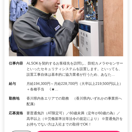
仕事内容
ALSOKを契約するお客様先を訪問し、防犯カメラやセンサー
といったセキュリティシステムを設置します。といっても、
設置工事自体は基本的に協力業者が行うため、あなた…
給与
月給194,300円～月給228,700円（大卒以上219,500円以上）
＋各種手当 《★…
勤務地
香川県内各エリアでの勤務 （香川県内いずれかの事業所へ
配属）
応募資格
要普通免許（AT限定可）／60歳未満（定年が60歳の為）／
高卒以上（※労働基準法等法令の規定により） ※普通免許を
お持ちでない方は入社までの取得でOK！