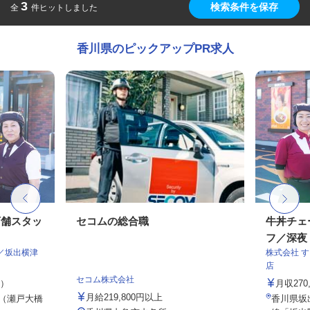
3
検索条件を保存
全
件ヒットしました
香川県のピックアップPR求人
店舗スタッ
セコムの総合職
牛丼チェ
フ／深夜
／坂出横津
株式会社 
店
セコム株式会社
定）
月収27
月給219,800円以上
5（瀬戸大橋
香川県坂出