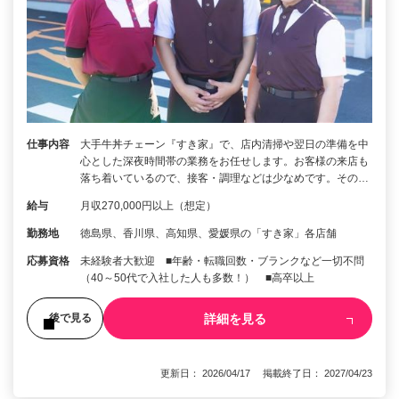
仕事内容
大手牛丼チェーン『すき家』で、店内清掃や翌日の準備を中
心とした深夜時間帯の業務をお任せします。お客様の来店も
落ち着いているので、接客・調理などは少なめです。その…
給与
月収270,000円以上（想定）
勤務地
徳島県、香川県、高知県、愛媛県の「すき家」各店舗
応募資格
未経験者大歓迎 ■年齢・転職回数・ブランクなど一切不問
（40～50代で入社した人も多数！） ■高卒以上
詳細を見る
後で見る
更新日： 2026/04/17 掲載終了日： 2027/04/23