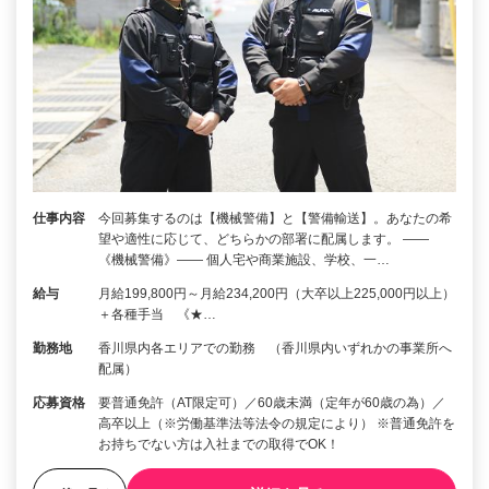
仕事内容
今回募集するのは【機械警備】と【警備輸送】。あなたの希
望や適性に応じて、どちらかの部署に配属します。 ――
《機械警備》―― 個人宅や商業施設、学校、一…
給与
月給199,800円～月給234,200円（大卒以上225,000円以上）
＋各種手当 《★…
勤務地
香川県内各エリアでの勤務 （香川県内いずれかの事業所へ
配属）
応募資格
要普通免許（AT限定可）／60歳未満（定年が60歳の為）／
高卒以上（※労働基準法等法令の規定により） ※普通免許を
お持ちでない方は入社までの取得でOK！