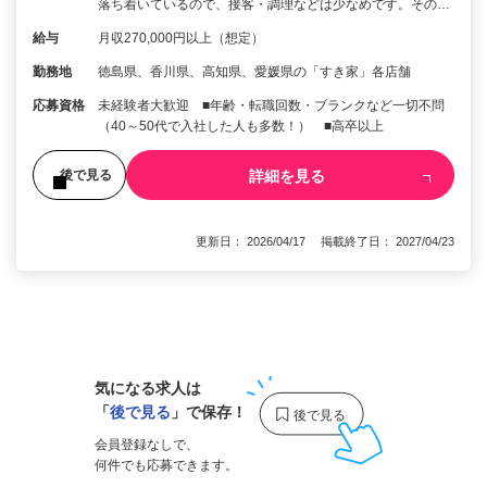
落ち着いているので、接客・調理などは少なめです。その…
給与
月収270,000円以上（想定）
勤務地
徳島県、香川県、高知県、愛媛県の「すき家」各店舗
応募資格
未経験者大歓迎 ■年齢・転職回数・ブランクなど一切不問
（40～50代で入社した人も多数！） ■高卒以上
詳細を見る
後で見る
更新日： 2026/04/17 掲載終了日： 2027/04/23
1
気になる求人は
「
後で見る
」で保存！
会員登録なしで、
何件でも応募できます。