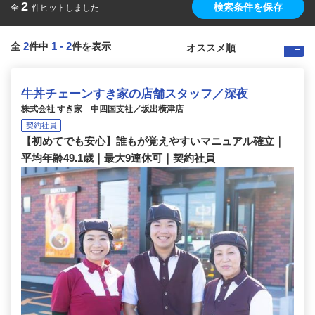
2
検索条件を保存
全
件ヒットしました
2
1
-
2
全
件中
件を表示
牛丼チェーンすき家の店舗スタッフ／深夜
株式会社 すき家 中四国支社／坂出横津店
契約社員
【初めてでも安心】誰もが覚えやすいマニュアル確立｜
平均年齢49.1歳｜最大9連休可｜契約社員