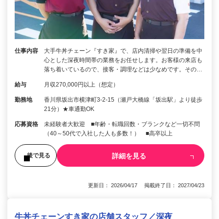
仕事内容
大手牛丼チェーン『すき家』で、店内清掃や翌日の準備を中
心とした深夜時間帯の業務をお任せします。お客様の来店も
落ち着いているので、接客・調理などは少なめです。その…
給与
月収270,000円以上（想定）
勤務地
香川県坂出市横津町3-2-15（瀬戸大橋線「坂出駅」より徒歩
21分）★車通勤OK
応募資格
未経験者大歓迎 ■年齢・転職回数・ブランクなど一切不問
（40～50代で入社した人も多数！） ■高卒以上
詳細を見る
後で見る
更新日： 2026/04/17 掲載終了日： 2027/04/23
牛丼チェーンすき家の店舗スタッフ／深夜