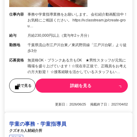
仕事内容
事務や学童指導業務をお願いします。 会社紹介動画配信中！
お気軽にご相談ください。 https://v.classtream.jp/create-gro
u…
給与
月給230,000円以上（賞与年2ヶ月分）
勤務地
千葉県流山市江戸川台東／東武野田線「江戸川台駅」より徒
歩3分
応募資格
無資格OK・ブランクある方もOK ★男性スタッフが元気に
職場を盛り上げています！☆現在非正規で、正職員をお考え
の方大歓迎！ ☆接客経験を活かしているスタッフもい…
詳細を見る
後で見る
更新日： 2026/06/25 掲載終了日： 2027/04/02
学童の事務・学童指導員
クズオカ人材紹介所