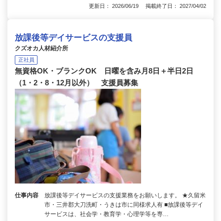
更新日： 2026/06/19 掲載終了日： 2027/04/02
放課後等デイサービスの支援員
クズオカ人材紹介所
正社員
無資格OK・ブランクOK 日曜を含み月8日＋半日2日
（1・2・8・12月以外） 支援員募集
仕事内容
放課後等デイサービスの支援業務をお願いします。 ★久留米
市・三井郡大刀洗町・うきは市に同様求人有 ■放課後等デイ
サービスは、社会学・教育学・心理学等を専…