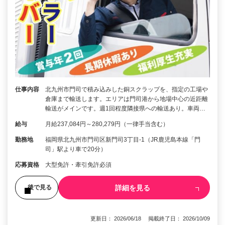
仕事内容
北九州市門司で積み込みした銅スクラップを、指定の工場や
倉庫まで輸送します。エリアは門司港から地場中心の近距離
輸送がメインです。週1回程度隣接県への輸送あり。車両…
給与
月給237,084円～280,279円（一律手当含む）
勤務地
福岡県北九州市門司区新門司3丁目-1（JR鹿児島本線「門
司」駅より車で20分）
応募資格
大型免許・牽引免許必須
詳細を見る
後で見る
更新日： 2026/06/18 掲載終了日： 2026/10/09