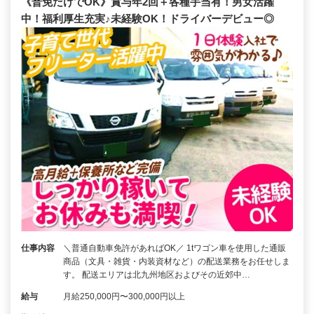
《普免だけでOK》賞与年2回＋各種手当有！男女活躍
中！福利厚生充実♪未経験OK！ドライバーデビュー◎
仕事内容
＼普通自動車免許があればOK／ 1tワゴン車を使用した通販
商品（文具・雑貨・内装資材など）の配送業務をお任せしま
す。 配送エリアは北九州地区およびその近郊中…
給与
月給250,000円〜300,000円以上