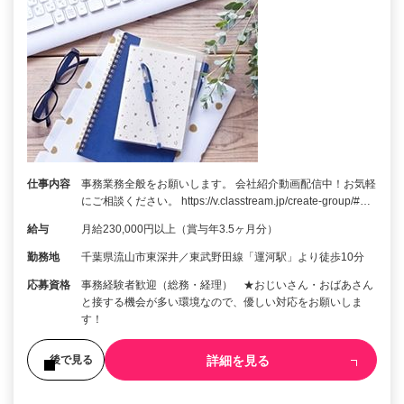
仕事内容
事務業務全般をお願いします。 会社紹介動画配信中！お気軽
にご相談ください。 https://v.classtream.jp/create-group/#…
給与
月給230,000円以上（賞与年3.5ヶ月分）
勤務地
千葉県流山市東深井／東武野田線「運河駅」より徒歩10分
応募資格
事務経験者歓迎（総務・経理） ★おじいさん・おばあさん
と接する機会が多い環境なので、優しい対応をお願いしま
す！
詳細を見る
後で見る