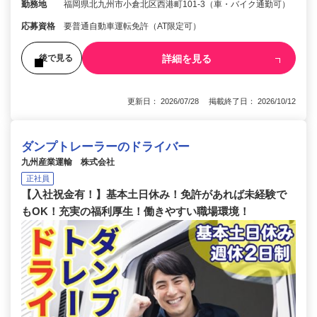
勤務地
福岡県北九州市小倉北区西港町101-3（車・バイク通勤可）
応募資格
要普通自動車運転免許（AT限定可）
詳細を見る
後で見る
更新日： 2026/07/28 掲載終了日： 2026/10/12
ダンプトレーラーのドライバー
九州産業運輸 株式会社
正社員
【入社祝金有！】基本土日休み！免許があれば未経験で
もOK！充実の福利厚生！働きやすい職場環境！