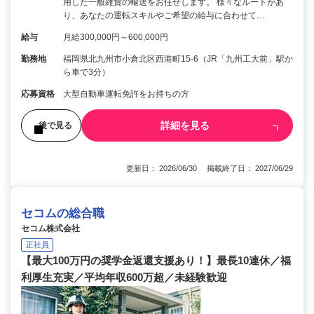
用した一般雑貨の輸送をお任せします。 様々なルートがあ
り、あなたの運転スキルやご希望の給与に合わせて…
給与
月給300,000円～600,000円
勤務地
福岡県北九州市小倉北区西港町15-6（JR「九州工大前」駅か
ら車で3分）
応募資格
大型自動車運転免許をお持ちの方
詳細を見る
後で見る
更新日： 2026/06/30 掲載終了日： 2027/06/29
セコムの総合職
セコム株式会社
正社員
【最大100万円の奨学金返還支援あり！】最長10連休／福
利厚生充実／平均年収600万超／未経験歓迎