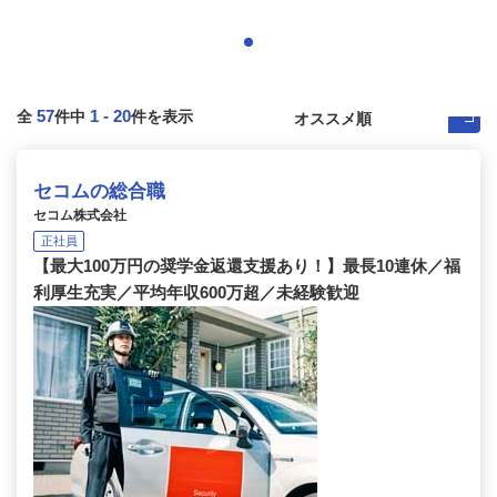
57
1
-
20
全
件中
件を表示
セコムの総合職
セコム株式会社
正社員
【最大100万円の奨学金返還支援あり！】最長10連休／福
利厚生充実／平均年収600万超／未経験歓迎