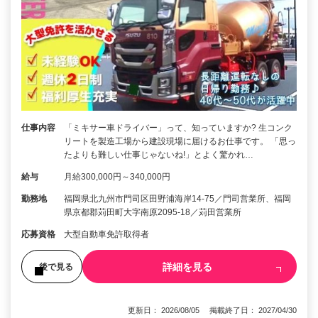
仕事内容
「ミキサー車ドライバー」って、知っていますか? 生コンク
リートを製造工場から建設現場に届けるお仕事です。 「思っ
たよりも難しい仕事じゃないね!」とよく驚かれ…
給与
月給300,000円～340,000円
勤務地
福岡県北九州市門司区田野浦海岸14-75／門司営業所、福岡
県京都郡苅田町大字南原2095-18／苅田営業所
応募資格
大型自動車免許取得者
詳細を見る
後で見る
更新日： 2026/08/05 掲載終了日： 2027/04/30