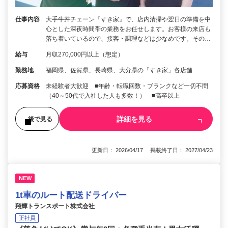
仕事内容
大手牛丼チェーン『すき家』で、店内清掃や翌日の準備を中
心とした深夜時間帯の業務をお任せします。お客様の来店も
落ち着いているので、接客・調理などは少なめです。その…
給与
月収270,000円以上（想定）
勤務地
福岡県、佐賀県、長崎県、大分県の「すき家」各店舗
応募資格
未経験者大歓迎 ■年齢・転職回数・ブランクなど一切不問
（40～50代で入社した人も多数！） ■高卒以上
詳細を見る
後で見る
更新日： 2026/04/17 掲載終了日： 2027/04/23
NEW
1t車のルート配送ドライバー
翔輝トランスポート株式会社
正社員