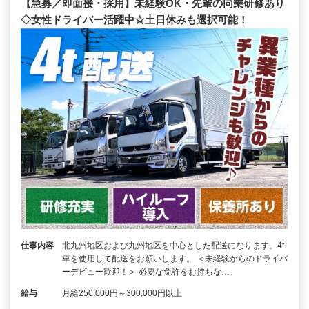
【急募／即面接・採用】未経験OK・先輩の同乗研修あり
◇女性ドライバー活躍中☆土日休みも選択可能！
仕事内容
北九州地区および九州地区を中心とした配送になります。4t
車を使用して配送をお願いします。 ＜未経験からのドライバ
ーデビュー歓迎！＞ 必要な免許をお持ちな…
給与
月給250,000円～300,000円以上