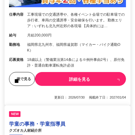
仕事内容
工事現場での交通誘導や、各種イベント会場での駐車場での
歩行者、車両の交通誘導・安全確保を行います。 勤務エリ
ア：いずれも北九州近郊の各現場 【具体的には…
給与
月給200,000円
勤務地
福岡県北九州市、福岡県遠賀郡（マイカー・バイク通勤O
K）
応募資格
18歳以上（警備業法第14条による※例外事由2号）、原付免
許・普通自動車運転免許必須
詳細を見る
後で見る
更新日： 2026/07/30 掲載終了日： 2027/01/04
NEW
学童の事務・学童指導員
クズオカ人材紹介所