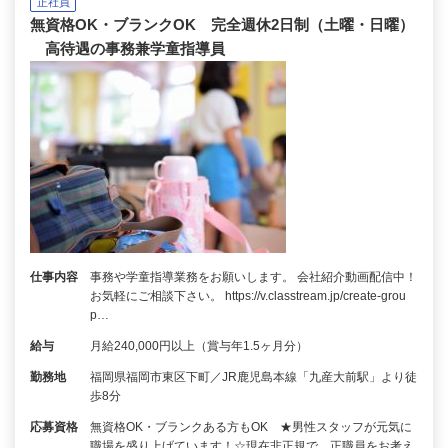
正社員
無資格OK・ブランクOK 完全週休2日制（土曜・日曜）
高待遇の事務兼学童指導員
仕事内容
事務や学童指導業務をお願いします。 会社紹介動画配信中！
お気軽にご相談下さい。 https://v.classtream.jp/create-grou
p…
給与
月給240,000円以上（賞与年1.5ヶ月分）
勤務地
福岡県福岡市東区下町／JR鹿児島本線「九産大前駅」より徒
歩8分
応募資格
無資格OK・ブランクある方もOK ★男性スタッフが元気に
職場を盛り上げています！☆現在非正規で、正職員をお考え