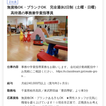
正社員
無資格OK・ブランクOK 完全週休2日制（土曜・日曜）
高待遇の事務兼学童指導員
仕事内容
事務や学童指導業務をお願いします。 会社紹介動画配信中！
お気軽にご相談ください。 https://v.classtream.jp/create-gro
u…
給与
月給240,000円以上（賞与年2ヶ月分）
勤務地
千葉県柏市高田／東武野田線「豊四季駅」より車3分
応募資格
無資格OK・ブランクある方もOK ★男性スタッフが元気に
職場を盛り上げています！☆現在非正規で、正職員をお考え