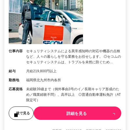
仕事内容
セキュリティシステムによる異常感知時の対応や機器の点検
など、人々の暮らしを守る業務をお任せします。 ◎セコムの
セキュリティシステムは、トラブルを未然に防ぐため…
給与
月給219,800円以上
勤務地
福岡県北九州市内各所
応募資格
未経験39歳まで（例外事由3号のイ／長期キャリア形成のた
め／職業経験不問）、高卒以上 ◎普通自動車運転免許（AT
限定可）
詳細を見る
後で見る