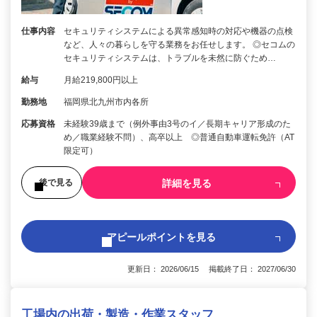
仕事内容
セキュリティシステムによる異常感知時の対応や機器の点検
など、人々の暮らしを守る業務をお任せします。 ◎セコムの
セキュリティシステムは、トラブルを未然に防ぐため…
給与
月給219,800円以上
勤務地
福岡県北九州市内各所
応募資格
未経験39歳まで（例外事由3号のイ／長期キャリア形成のた
め／職業経験不問）、高卒以上 ◎普通自動車運転免許（AT
限定可）
詳細を見る
後で見る
アピールポイントを見る
更新日： 2026/06/15 掲載終了日： 2027/06/30
工場内の出荷・製造・作業スタッフ