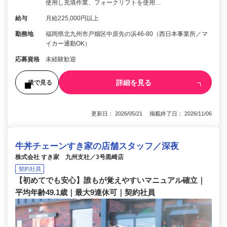
使用し充填作業、フォークリフトを使用…
給与
月給225,000円以上
勤務地
福岡県北九州市戸畑区中原先の浜46-80（西日本事業所／マ
イカー通勤OK）
応募資格
未経験歓迎
詳細を見る
後で見る
更新日： 2026/05/21 掲載終了日： 2026/11/06
牛丼チェーンすき家の店舗スタッフ／深夜
株式会社 すき家 九州支社／3号黒崎店
契約社員
【初めてでも安心】誰もが覚えやすいマニュアル確立｜
平均年齢49.1歳｜最大9連休可｜契約社員