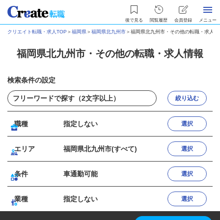
後で見る
閲覧履歴
会員登録
メニュー
クリエイト転職・求人TOP
＞
福岡県
＞
福岡県北九州市
＞
福岡県北九州市・その他の転職・求人情
福岡県北九州市・その他の転職・求人情報
検索条件の設定
絞り込む
職種
指定しない
選択
エリア
福岡県北九州市(すべて)
選択
条件
車通勤可能
選択
業種
指定しない
選択