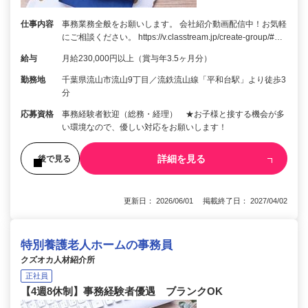
仕事内容
事務業務全般をお願いします。 会社紹介動画配信中！お気軽
にご相談ください。 https://v.classtream.jp/create-group/#…
給与
月給230,000円以上（賞与年3.5ヶ月分）
勤務地
千葉県流山市流山9丁目／流鉄流山線「平和台駅」より徒歩3
分
応募資格
事務経験者歓迎（総務・経理） ★お子様と接する機会が多
い環境なので、優しい対応をお願いします！
詳細を見る
後で見る
更新日： 2026/06/01 掲載終了日： 2027/04/02
特別養護老人ホームの事務員
クズオカ人材紹介所
正社員
【4週8休制】事務経験者優遇 ブランクOK