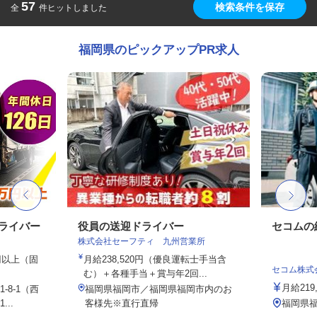
57
検索条件を保存
全
件ヒットしました
福岡県のピックアップPR求人
ドライバー
役員の送迎ドライバー
セコムの
株式会社セーフティ 九州営業所
0円以上（固
月給238,520円（優良運転士手当含
セコム株式
む）＋各種手当＋賞与年2回...
月給219
8-1（西
福岡県福岡市／福岡県福岡市内のお
..
客様先※直行直帰
福岡県