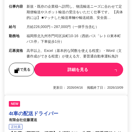
仕事内容
新規・既存の企業様へ訪問し、物流輸送ニーズに合わせて定
期便輸送やスポット輸送の受注をいただく仕事です。 【具体
的には】 ■マッチした輸送車輛や輸送経路、安全面…
給与
月給226,000円～287,000円（一律手当含む）
勤務地
福岡県北九州市門司区浜町10-16（西鉄バス「レトロ東本町
バス停」下車徒歩1分）
応募資格
高卒以上、Excel（基本的な関数を使える程度）・Word（文
書作成ができる程度）が使える方、要普通自動車運転免許
詳細を見る
後で見る
更新日： 2026/04/16 掲載終了日： 2026/10/09
NEW
4t車の配送ドライバー
有限会社佐藤運送
正社員