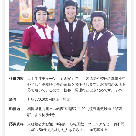
仕事内容
大手牛丼チェーン『すき家』で、店内清掃や翌日の準備を中
心とした深夜時間帯の業務をお任せします。お客様の来店も
落ち着いているので、接客・調理などは少なめです。その…
給与
月収270,000円以上（想定）
勤務地
福岡県北九州市八幡西区熊西2-1-29（筑豊電気鉄道「熊西
駅」より徒歩4分）
応募資格
未経験者大歓迎 ■年齢・転職回数・ブランクなど一切不問
（40～50代で入社した人も多数！） ■高卒以上