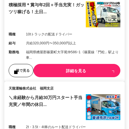
積極採用＊賞与年2回＋手当充実！ガッ
ツリ稼げる！土日...
職種
10tトラックの配送ドライバー
給与
月給320,000円〜350,000円以上
勤務地
福岡県糟屋郡篠栗町大字尾仲586ｰ1（篠栗線「門松」駅より
車...
詳細を見る
後で見る
天龍運輸株式会社 福岡支店
＼未経験から月給30万円スタート手当
充実／年間の休日...
職種
2t・3.5t・4t車のルート配送ドライバー