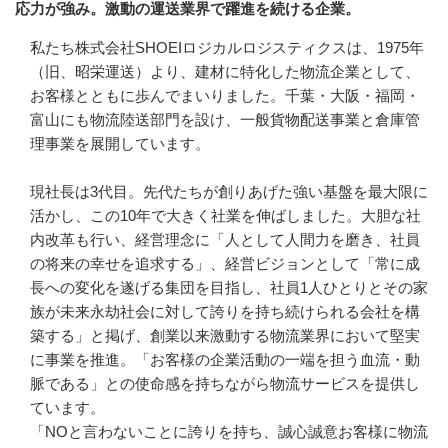
応力が強み。激動の運送業界で躍進を続ける企業。
私たち株式会社SHOEIロジカルロジスティクスは、1975年
（旧、昭栄運送）より、建材に特化した物流企業として、
お客様とともに歩んでまいりました。千葉・大阪・福岡・
富山にも物流陸送部門を設け、一般貨物配送事業と倉庫管
理事業を展開しています。

現社長は3代目。先代たちが創りあげた強い基盤を最大限に
活かし、この10年で大きく社業を伸ばしました。大胆な社
内改革も行い、経営理念に「人として人間力を磨き、社員
の将来の幸せを追求する」、経営ビジョンとして「常に成
長への変化を遂げる集団を目指し、社員1人ひとりとその家
族が未来永劫社会に対して誇りを持ち続けられる会社を構
築する」と掲げ、創業以来激動する物流業界において堅実
に事業を推進。「お客様の企業活動の一端を担う血流・動
脈である」との使命感を持ちながら物流サービスを提供し
ています。

「NOと言わないことに誇りを持ち、誠心誠意お客様に物流