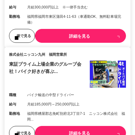
給与
月給300,000円以上 ※一律手当含む
勤務地
福岡県福岡市東区蒲田4-11-63（車通勤OK、無料駐車場完
備）
詳細を見る
後で見る
株式会社ニッコン九州 福岡営業所
東証プライム上場企業のグループ会
社！バイク好きが喜ぶ...
職種
バイク輸送の中型ドライバー
給与
月給185,000円～250,000円以上
勤務地
福岡県糟屋郡志免町別府北3丁目7-1 ニッコン株式会社 福
岡...
詳細を見る
後で見る