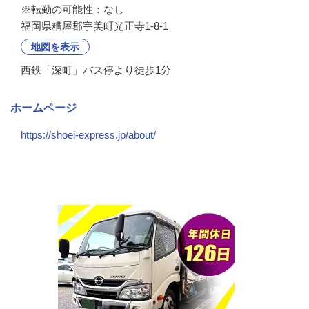
※転勤の可能性：なし
福岡県糟屋郡宇美町光正寺1-8-1
地図を表示
西鉄「深町」バス停より徒歩1分
ホームページ
https://shoei-express.jp/about/
会社の特徴・魅力