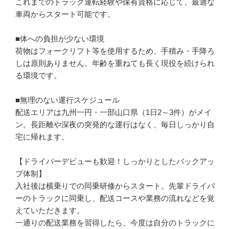
これまでのトラック運転経験や保有資格に応じて、最適な
車両からスタート可能です。

■体への負担が少ない環境

荷物はフォークリフト等を使用するため、手積み・手降ろ
しは原則ありません。年齢を重ねても長く現役を続けられ
る環境です。

■無理のない運行スケジュール

配送エリアは九州一円・一部山口県（1日2～3件）がメイ
ン。長距離や深夜の突発的な運行はなく、毎日しっかり自
宅に帰れます。

【ドライバーデビューも歓迎！しっかりとしたバックアッ
プ体制】

入社後は横乗りでの同乗研修からスタート。先輩ドライバ
ーのトラックに同乗し、配送コースや業務の流れなどを覚
えていただきます。

一通りの配送業務を習得したら、今度は自分のトラックに