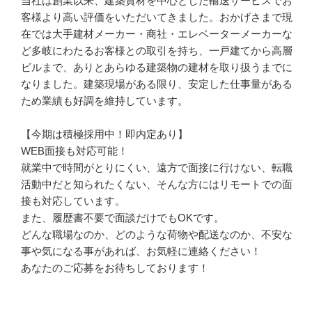
当社は創業以来、建築資材を中心とした輸送サービスでお
客様より高い評価をいただいてきました。おかげさまで現
在では大手建材メーカー・商社・エレベーターメーカーな
ど多岐にわたるお客様との取引を持ち、一戸建てから高層
ビルまで、ありとあらゆる建築物の建材を取り扱うまでに
なりました。建築現場がある限り、安定した仕事量がある
ため業績も好調を維持しています。

【今期は積極採用中！即内定あり】

WEB面接も対応可能！

就業中で時間がとりにくい、遠方で面接に行けない、転職
活動中だと知られたくない、そんな方にはリモートでの面
接も対応しています。

また、履歴書不要で面談だけでもOKです。

どんな職場なのか、どのような荷物や配送なのか、不安な
事や気になる事があれば、お気軽に連絡ください！

あなたのご応募をお待ちしております！