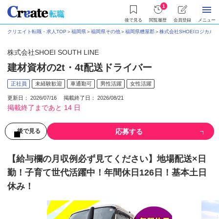
1
後で見る
閲覧履歴
会員登録
メニュー
クリエイト転職・求人TOP
＞
福岡県
＞
福岡県その他
＞
福岡県糟屋郡
＞
株式会社SHOEIロジカル
株式会社SHOEI SOUTH LINE
建材資材の2t・4t配送ドライバー
正社員
未経験歓迎
車通勤可
男性活躍
女性活躍
更新日： 2026/07/16 掲載終了日： 2026/08/21
掲載終了まであと 14 日
応募する
後で見る
【給与欄の月収例必ず見てください】地場配送×日
勤！子育て世代活躍中！年間休日126日！基本土日
休み！