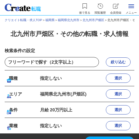
後で見る
閲覧履歴
会員登録
メニュー
クリエイト転職・求人TOP
＞
福岡県
＞
福岡県北九州市
＞
北九州市戸畑区
＞
北九州市戸畑区・その
北九州市戸畑区・その他の転職・求人情報
検索条件の設定
絞り込む
職種
指定しない
選択
エリア
福岡県北九州市(戸畑区)
選択
条件
月給 20万円以上
選択
業種
指定しない
選択