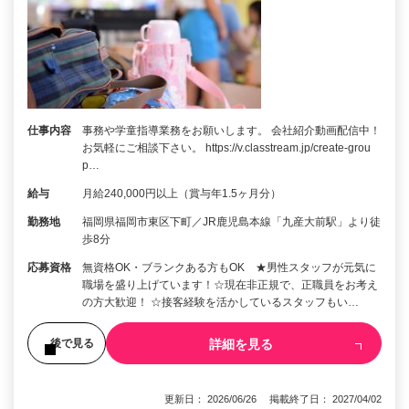
仕事内容
事務や学童指導業務をお願いします。 会社紹介動画配信中！
お気軽にご相談下さい。 https://v.classtream.jp/create-grou
p…
給与
月給240,000円以上（賞与年1.5ヶ月分）
勤務地
福岡県福岡市東区下町／JR鹿児島本線「九産大前駅」より徒
歩8分
応募資格
無資格OK・ブランクある方もOK ★男性スタッフが元気に
職場を盛り上げています！☆現在非正規で、正職員をお考え
の方大歓迎！ ☆接客経験を活かしているスタッフもい…
詳細を見る
後で見る
更新日： 2026/06/26 掲載終了日： 2027/04/02