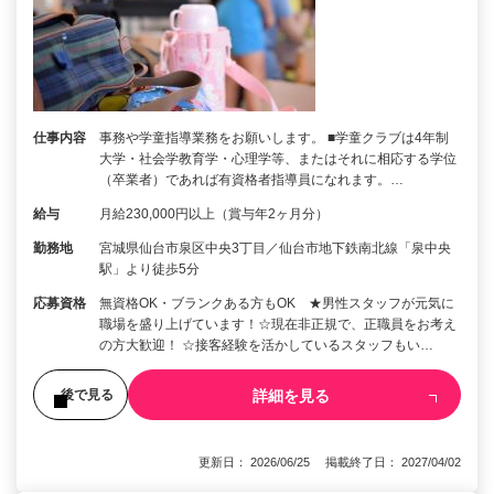
仕事内容
事務や学童指導業務をお願いします。 ■学童クラブは4年制
大学・社会学教育学・心理学等、またはそれに相応する学位
（卒業者）であれば有資格者指導員になれます。…
給与
月給230,000円以上（賞与年2ヶ月分）
勤務地
宮城県仙台市泉区中央3丁目／仙台市地下鉄南北線「泉中央
駅」より徒歩5分
応募資格
無資格OK・ブランクある方もOK ★男性スタッフが元気に
職場を盛り上げています！☆現在非正規で、正職員をお考え
の方大歓迎！ ☆接客経験を活かしているスタッフもい…
詳細を見る
後で見る
更新日： 2026/06/25 掲載終了日： 2027/04/02