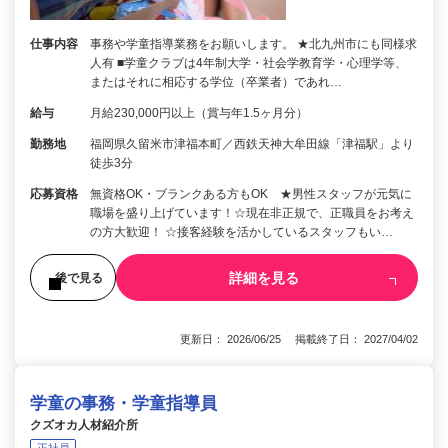
仕事内容
事務や学童指導業務をお願いします。 ★北九州市にも同様求
人有 ■学童クラブは4年制大学・社会学教育学・心理学等、
またはそれに相応する学位（卒業者）であれ…
給与
月給230,000円以上（賞与年1.5ヶ月分）
勤務地
福岡県久留米市津福本町／西鉄天神大牟田線「津福駅」より
徒歩3分
応募資格
無資格OK・ブランクある方もOK ★男性スタッフが元気に
職場を盛り上げています！☆現在非正規で、正職員をお考え
の方大歓迎！ ☆接客経験を活かしているスタッフもい…
詳細を見る
後で見る
更新日： 2026/06/25 掲載終了日： 2027/04/02
学童の事務・学童指導員
クズオカ人材紹介所
正社員