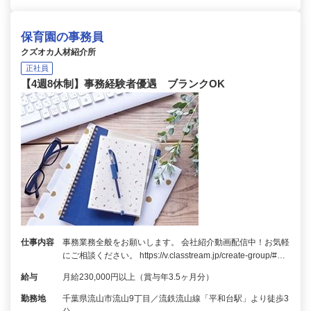
保育園の事務員
クズオカ人材紹介所
正社員
【4週8休制】事務経験者優遇 ブランクOK
仕事内容
事務業務全般をお願いします。 会社紹介動画配信中！お気軽
にご相談ください。 https://v.classtream.jp/create-group/#…
給与
月給230,000円以上（賞与年3.5ヶ月分）
勤務地
千葉県流山市流山9丁目／流鉄流山線「平和台駅」より徒歩3