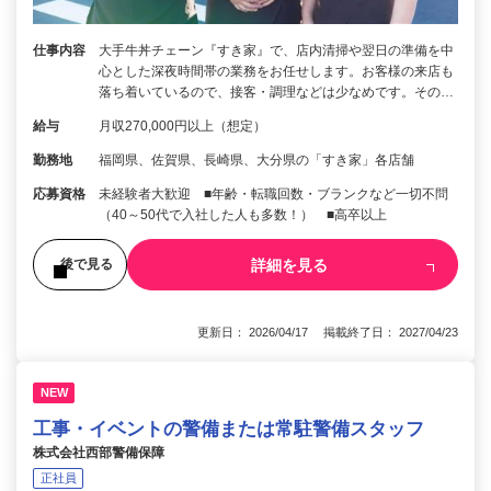
仕事内容
大手牛丼チェーン『すき家』で、店内清掃や翌日の準備を中
心とした深夜時間帯の業務をお任せします。お客様の来店も
落ち着いているので、接客・調理などは少なめです。その…
給与
月収270,000円以上（想定）
勤務地
福岡県、佐賀県、長崎県、大分県の「すき家」各店舗
応募資格
未経験者大歓迎 ■年齢・転職回数・ブランクなど一切不問
（40～50代で入社した人も多数！） ■高卒以上
詳細を見る
後で見る
更新日： 2026/04/17 掲載終了日： 2027/04/23
NEW
工事・イベントの警備または常駐警備スタッフ
株式会社西部警備保障
正社員