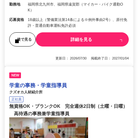
勤務地
福岡県北九州市、福岡県遠賀郡（マイカー・バイク通勤O
K）
応募資格
18歳以上（警備業法第14条による※例外事由2号）、原付免
許・普通自動車運転免許必須
詳細を見る
後で見る
更新日： 2026/07/30 掲載終了日： 2027/01/04
NEW
学童の事務・学童指導員
クズオカ人材紹介所
正社員
無資格OK・ブランクOK 完全週休2日制（土曜・日曜）
高待遇の事務兼学童指導員