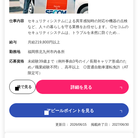
仕事内容
セキュリティシステムによる異常感知時の対応や機器の点検
など、人々の暮らしを守る業務をお任せします。 ◎セコムの
セキュリティシステムは、トラブルを未然に防ぐため…
給与
月給219,800円以上
勤務地
福岡県北九州市内各所
応募資格
未経験39歳まで（例外事由3号のイ／長期キャリア形成のた
め／職業経験不問）、高卒以上 ◎普通自動車運転免許（AT
限定可）
詳細を見る
後で見る
アピールポイントを見る
更新日： 2026/06/15 掲載終了日： 2027/06/30