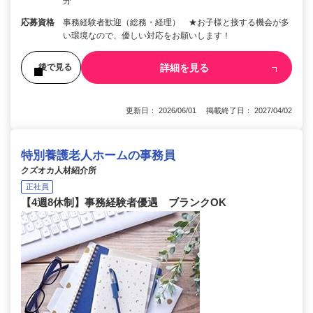
分
応募資格
事務経験者歓迎（総務・経理） ★お子様と接する機会が多
い環境なので、優しい対応をお願いします！
詳細を見る
後で見る
更新日： 2026/06/01 掲載終了日： 2027/04/02
特別養護老人ホームの事務員
クズオカ人材紹介所
正社員
【4週8休制】事務経験者優遇 ブランクOK