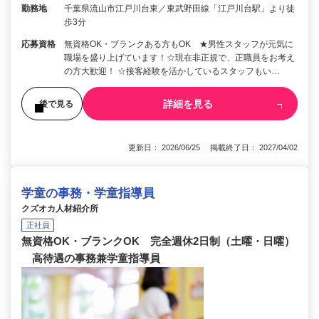
勤務地
千葉県流山市江戸川台東／東武野田線「江戸川台駅」より徒
歩3分
応募資格
無資格OK・ブランクある方もOK ★男性スタッフが元気に
職場を盛り上げています！☆現在非正規で、正職員をお考え
の方大歓迎！ ☆接客経験を活かしているスタッフもい…
詳細を見る
後で見る
更新日： 2026/06/25 掲載終了日： 2027/04/02
学童の事務・学童指導員
クズオカ人材紹介所
正社員
無資格OK・ブランクOK 完全週休2日制（土曜・日曜）
高待遇の事務兼学童指導員