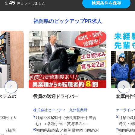
45
検索条件を保存
全
件ヒットしました
福岡県のピックアップPR求人
ステムの
役員の送迎ドライバー
倉庫内作
株式会社セーフティ 九州営業所
ケーライン
,700円（大
月給238,520円（優良運転士手当含
月給253
む）＋各種手当＋賞与年2回...
時間・経
 （福岡
福岡県福岡市／福岡県福岡市内のお
福岡県糟