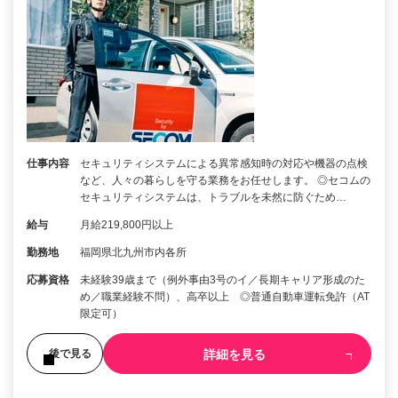
仕事内容
セキュリティシステムによる異常感知時の対応や機器の点検
など、人々の暮らしを守る業務をお任せします。 ◎セコムの
セキュリティシステムは、トラブルを未然に防ぐため…
給与
月給219,800円以上
勤務地
福岡県北九州市内各所
応募資格
未経験39歳まで（例外事由3号のイ／長期キャリア形成のた
め／職業経験不問）、高卒以上 ◎普通自動車運転免許（AT
限定可）
詳細を見る
後で見る