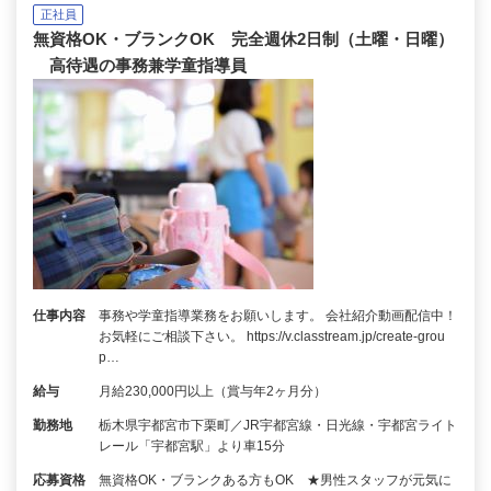
正社員
無資格OK・ブランクOK 完全週休2日制（土曜・日曜）
高待遇の事務兼学童指導員
仕事内容
事務や学童指導業務をお願いします。 会社紹介動画配信中！
お気軽にご相談下さい。 https://v.classtream.jp/create-grou
p…
給与
月給230,000円以上（賞与年2ヶ月分）
勤務地
栃木県宇都宮市下栗町／JR宇都宮線・日光線・宇都宮ライト
レール「宇都宮駅」より車15分
応募資格
無資格OK・ブランクある方もOK ★男性スタッフが元気に