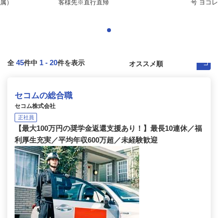
属）
客様先※直行直帰
号 ヨコレ
45
1
-
20
全
件中
件を表示
セコムの総合職
セコム株式会社
正社員
【最大100万円の奨学金返還支援あり！】最長10連休／福
利厚生充実／平均年収600万超／未経験歓迎