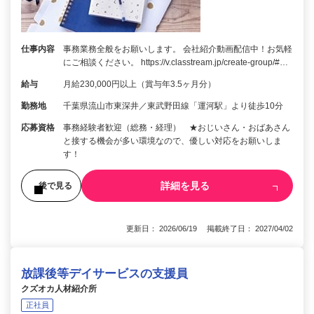
仕事内容
事務業務全般をお願いします。 会社紹介動画配信中！お気軽
にご相談ください。 https://v.classtream.jp/create-group/#…
給与
月給230,000円以上（賞与年3.5ヶ月分）
勤務地
千葉県流山市東深井／東武野田線「運河駅」より徒歩10分
応募資格
事務経験者歓迎（総務・経理） ★おじいさん・おばあさん
と接する機会が多い環境なので、優しい対応をお願いしま
す！
詳細を見る
後で見る
更新日： 2026/06/19 掲載終了日： 2027/04/02
放課後等デイサービスの支援員
クズオカ人材紹介所
正社員