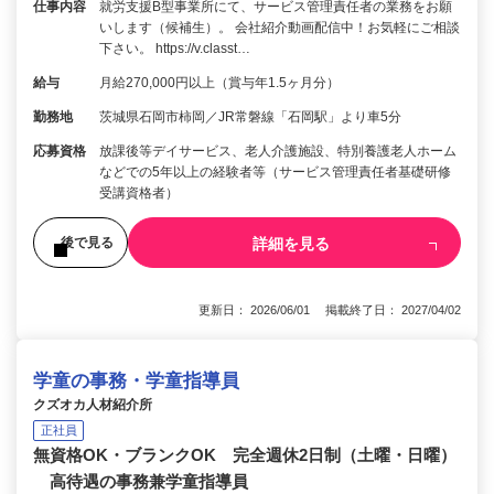
仕事内容
就労支援B型事業所にて、サービス管理責任者の業務をお願
いします（候補生）。 会社紹介動画配信中！お気軽にご相談
下さい。 https://v.classt…
給与
月給270,000円以上（賞与年1.5ヶ月分）
勤務地
茨城県石岡市柿岡／JR常磐線「石岡駅」より車5分
応募資格
放課後等デイサービス、老人介護施設、特別養護老人ホーム
などでの5年以上の経験者等（サービス管理責任者基礎研修
受講資格者）
詳細を見る
後で見る
更新日： 2026/06/01 掲載終了日： 2027/04/02
学童の事務・学童指導員
クズオカ人材紹介所
正社員
無資格OK・ブランクOK 完全週休2日制（土曜・日曜）
高待遇の事務兼学童指導員