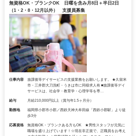
無資格OK・ブランクOK 日曜を含み月8日＋半日2日
（1・2・8・12月以外） 支援員募集
仕事内容
放課後等デイサービスの支援業務をお願いします。 ★久留米
市・三井郡大刀洗町・うきは市に同様求人有 ■放課後等デイ
サービスは、社会学・教育学・心理学等を専…
給与
月給210,000円以上（賞与年1.5ヶ月分）
勤務地
福岡県小郡市小郡／西鉄天神大牟田線「西鉄小郡駅」より徒
歩3分
応募資格
無資格OK・ブランクある方もOK ★男性スタッフが元気に
職場を盛り上げています！☆現在非正規で、正職員をお考え