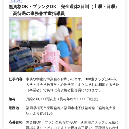
無資格OK・ブランクOK 完全週休2日制（土曜・日曜）
高待遇の事務兼学童指導員
仕事内容
事務や学童指導業務をお願いします。 ■学童クラブは4年制
大学・社会学教育学・心理学等、またはそれに相応する学位
（卒業者）であれば有資格者指導員になれます。…
給与
月給230,000円以上（賞与年約500,000円程度）
勤務地
福岡県福岡市東区箱崎／福岡市地下鉄箱崎線「箱崎九大前
駅」より徒歩10分
応募資格
無資格OK・ブランクある方もOK ★男性スタッフが元気に
職場を盛り上げています！☆現在非正規で、正職員をお考え