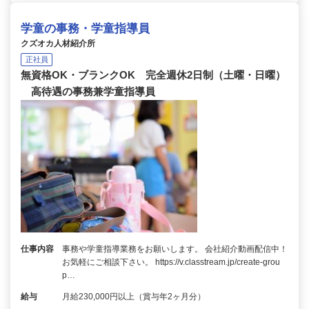
学童の事務・学童指導員
クズオカ人材紹介所
正社員
無資格OK・ブランクOK 完全週休2日制（土曜・日曜）
高待遇の事務兼学童指導員
仕事内容
事務や学童指導業務をお願いします。 会社紹介動画配信中！
お気軽にご相談下さい。 https://v.classtream.jp/create-grou
p…
給与
月給230,000円以上（賞与年2ヶ月分）