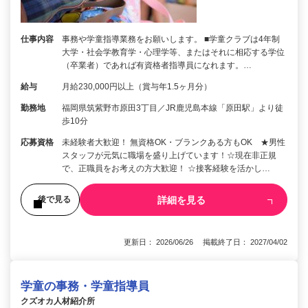
仕事内容
事務や学童指導業務をお願いします。 ■学童クラブは4年制
大学・社会学教育学・心理学等、またはそれに相応する学位
（卒業者）であれば有資格者指導員になれます。…
給与
月給230,000円以上（賞与年1.5ヶ月分）
勤務地
福岡県筑紫野市原田3丁目／JR鹿児島本線「原田駅」より徒
歩10分
応募資格
未経験者大歓迎！ 無資格OK・ブランクある方もOK ★男性
スタッフが元気に職場を盛り上げています！☆現在非正規
で、正職員をお考えの方大歓迎！ ☆接客経験を活かし…
詳細を見る
後で見る
更新日： 2026/06/26 掲載終了日： 2027/04/02
学童の事務・学童指導員
クズオカ人材紹介所