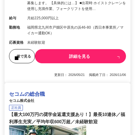
募集します。 【具体的には…】 ■出荷時 ホイストクレーンを
使用し充填作業、フォークリフトを使用…
給与
月給225,000円以上
勤務地
福岡県北九州市戸畑区中原先の浜46-80（西日本事業所／マ
イカー通勤OK）
応募資格
未経験歓迎
詳細を見る
後で見る
更新日： 2026/05/21 掲載終了日： 2026/11/06
セコムの総合職
セコム株式会社
正社員
【最大100万円の奨学金返還支援あり！】最長10連休／福
利厚生充実／平均年収600万超／未経験歓迎