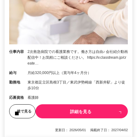
仕事内容
2次救急病院での看護業務です。働き方は自由♪ 会社紹介動画
配信中！お気軽にご相談ください。 https://v.classtream.jp/cr
eate…
給与
月給320,000円以上（賞与年4ヶ月分）
勤務地
東京都足立区島根3丁目／東武伊勢崎線「西新井駅」より徒
歩10分
応募資格
看護師
詳細を見る
後で見る
更新日： 2026/05/01 掲載終了日： 2027/04/02