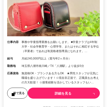
仕事内容
事務や学童指導業務をお願いします。 ■学童クラブは4年制
大学・社会学教育学・心理学等、またはそれに相応する学位
（卒業者）であれば有資格者指導員になれます。…
給与
月給240,000円以上（賞与年2ヶ月分）
勤務地
埼玉県八潮市南川崎／TX「八潮駅」より徒歩5分
応募資格
無資格OK・ブランクある方もOK ★男性スタッフが元気に
職場を盛り上げています！☆現在非正規で、正職員をお考え
の方大歓迎！ ☆接客経験を活かしているスタッフもい…
詳細を見る
後で見る