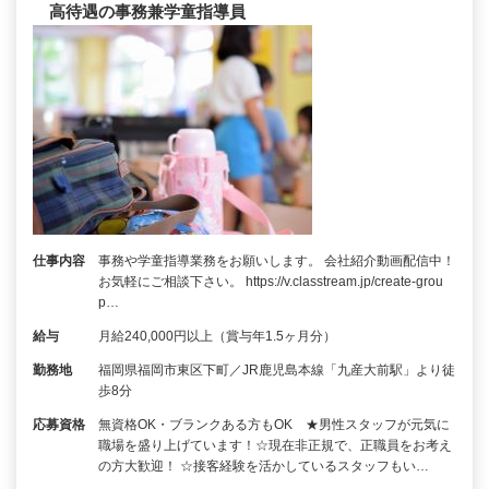
高待遇の事務兼学童指導員
仕事内容
事務や学童指導業務をお願いします。 会社紹介動画配信中！
お気軽にご相談下さい。 https://v.classtream.jp/create-grou
p…
給与
月給240,000円以上（賞与年1.5ヶ月分）
勤務地
福岡県福岡市東区下町／JR鹿児島本線「九産大前駅」より徒
歩8分
応募資格
無資格OK・ブランクある方もOK ★男性スタッフが元気に
職場を盛り上げています！☆現在非正規で、正職員をお考え
の方大歓迎！ ☆接客経験を活かしているスタッフもい…