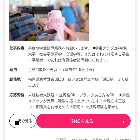
仕事内容
事務や学童指導業務をお願いします。 ■学童クラブは4年制
大学・社会学教育学・心理学等、またはそれに相応する学位
（卒業者）であれば有資格者指導員になれます。…
給与
月給230,000円以上（賞与年1.5ヶ月分）
勤務地
福岡県筑紫野市原田3丁目／JR鹿児島本線「原田駅」より徒
歩10分
応募資格
未経験者大歓迎！ 無資格OK・ブランクある方もOK ★男性
スタッフが元気に職場を盛り上げています！☆現在非正規
で、正職員をお考えの方大歓迎！ ☆接客経験を活かし…
詳細を見る
後で見る
更新日： 2026/06/26 掲載終了日： 2027/04/02