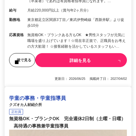
（卒業者）であれば有資格者指導員になれます。…
給与
月給220,000円以上（賞与年2ヶ月分）
勤務地
東京都足立区関原3丁目／東武伊勢崎線「西新井駅」より徒
歩10分
応募資格
無資格OK・ブランクある方もOK ★男性スタッフが元気に
職場を盛り上げています！☆現在非正規で、正職員をお考え
の方大歓迎！ ☆接客経験を活かしているスタッフもい…
詳細を見る
後で見る
更新日： 2026/06/25 掲載終了日： 2027/04/02
学童の事務・学童指導員
クズオカ人材紹介所
正社員
無資格OK・ブランクOK 完全週休2日制（土曜・日曜）
高待遇の事務兼学童指導員