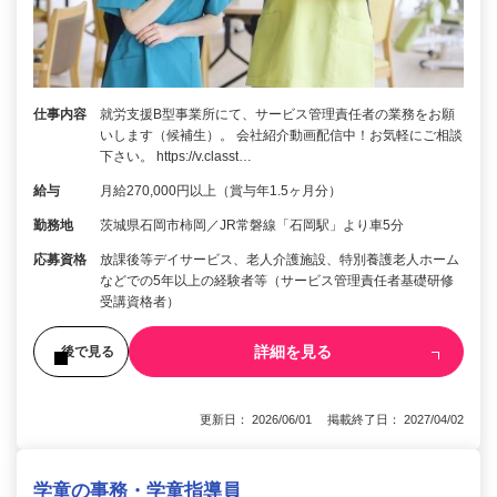
仕事内容
就労支援B型事業所にて、サービス管理責任者の業務をお願
いします（候補生）。 会社紹介動画配信中！お気軽にご相談
下さい。 https://v.classt…
給与
月給270,000円以上（賞与年1.5ヶ月分）
勤務地
茨城県石岡市柿岡／JR常磐線「石岡駅」より車5分
応募資格
放課後等デイサービス、老人介護施設、特別養護老人ホーム
などでの5年以上の経験者等（サービス管理責任者基礎研修
受講資格者）
詳細を見る
後で見る
更新日： 2026/06/01 掲載終了日： 2027/04/02
学童の事務・学童指導員