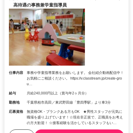
高待遇の事務兼学童指導員
仕事内容
事務や学童指導業務をお願いします。 会社紹介動画配信中！
お気軽にご相談ください。 https://v.classtream.jp/create-gro
u…
給与
月給240,000円以上（賞与年2ヶ月分）
勤務地
千葉県柏市高田／東武野田線「豊四季駅」より車3分
応募資格
無資格OK・ブランクある方もOK ★男性スタッフが元気に
職場を盛り上げています！☆現在非正規で、正職員をお考え
の方大歓迎！ ☆接客経験を活かしているスタッフもい…