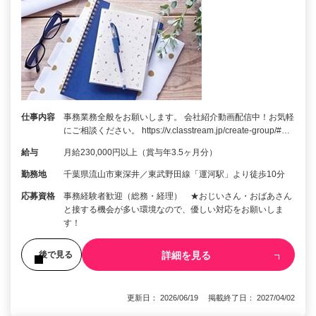
仕事内容
事務業務全般をお願いします。 会社紹介動画配信中！お気軽
にご相談ください。 https://v.classtream.jp/create-group/#…
給与
月給230,000円以上（賞与年3.5ヶ月分）
勤務地
千葉県流山市東深井／東武野田線「運河駅」より徒歩10分
応募資格
事務経験者歓迎（総務・経理） ★おじいさん・おばあさん
と接する機会が多い環境なので、優しい対応をお願いしま
す！
詳細を見る
後で見る
更新日： 2026/06/19 掲載終了日： 2027/04/02