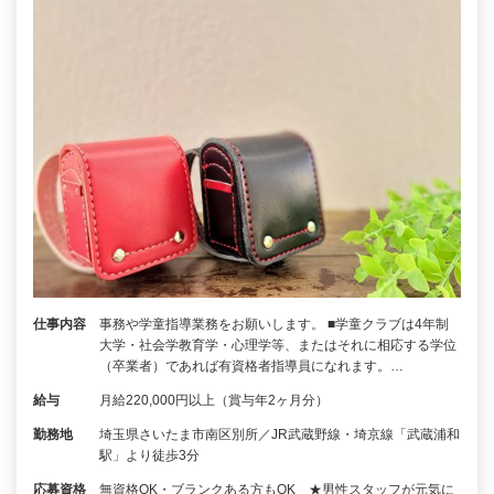
仕事内容
事務や学童指導業務をお願いします。 ■学童クラブは4年制
大学・社会学教育学・心理学等、またはそれに相応する学位
（卒業者）であれば有資格者指導員になれます。…
給与
月給220,000円以上（賞与年2ヶ月分）
勤務地
埼玉県さいたま市南区別所／JR武蔵野線・埼京線「武蔵浦和
駅」より徒歩3分
応募資格
無資格OK・ブランクある方もOK ★男性スタッフが元気に