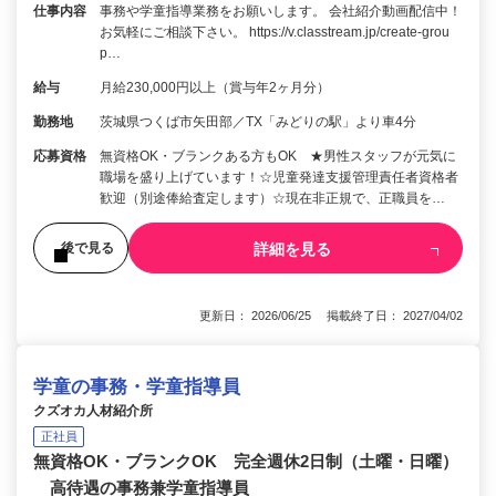
仕事内容
事務や学童指導業務をお願いします。 会社紹介動画配信中！
お気軽にご相談下さい。 https://v.classtream.jp/create-grou
p…
給与
月給230,000円以上（賞与年2ヶ月分）
勤務地
茨城県つくば市矢田部／TX「みどりの駅」より車4分
応募資格
無資格OK・ブランクある方もOK ★男性スタッフが元気に
職場を盛り上げています！☆児童発達支援管理責任者資格者
歓迎（別途俸給査定します）☆現在非正規で、正職員を…
詳細を見る
後で見る
更新日： 2026/06/25 掲載終了日： 2027/04/02
学童の事務・学童指導員
クズオカ人材紹介所
正社員
無資格OK・ブランクOK 完全週休2日制（土曜・日曜）
高待遇の事務兼学童指導員