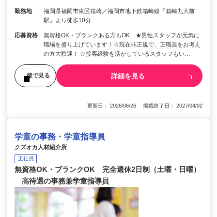
勤務地
福岡県福岡市東区箱崎／福岡市地下鉄箱崎線「箱崎九大前
駅」より徒歩10分
応募資格
無資格OK・ブランクある方もOK ★男性スタッフが元気に
職場を盛り上げています！☆現在非正規で、正職員をお考え
の方大歓迎！ ☆接客経験を活かしているスタッフもい…
詳細を見る
後で見る
更新日： 2026/06/26 掲載終了日： 2027/04/02
学童の事務・学童指導員
クズオカ人材紹介所
正社員
無資格OK・ブランクOK 完全週休2日制（土曜・日曜）
高待遇の事務兼学童指導員