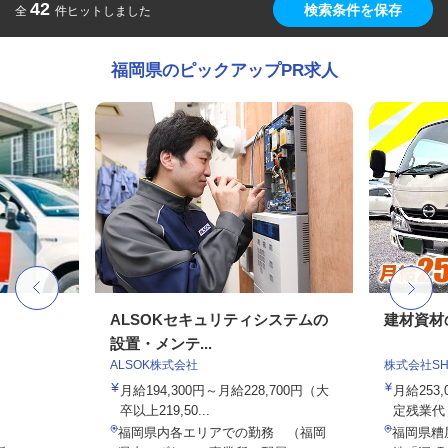
42
検索条件を保存
全
件ヒットしました
福岡県のピックアップPR求人
ALSOKセキュリティシステムの
建材資材
設置・メンテ...
ALSOK株式会社
株式会社SHOE
月給194,300円～月給228,700円（大
月給253,
卒以上219,50...
定残業代・
福岡県内各エリアでの勤務 （福岡
福岡県糟屋