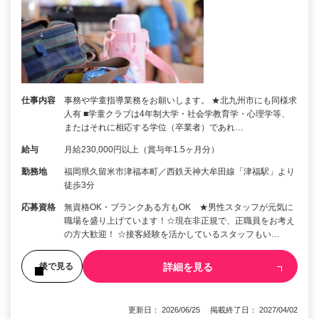
仕事内容
事務や学童指導業務をお願いします。 ★北九州市にも同様求
人有 ■学童クラブは4年制大学・社会学教育学・心理学等、
またはそれに相応する学位（卒業者）であれ…
給与
月給230,000円以上（賞与年1.5ヶ月分）
勤務地
福岡県久留米市津福本町／西鉄天神大牟田線「津福駅」より
徒歩3分
応募資格
無資格OK・ブランクある方もOK ★男性スタッフが元気に
職場を盛り上げています！☆現在非正規で、正職員をお考え
の方大歓迎！ ☆接客経験を活かしているスタッフもい…
詳細を見る
後で見る
更新日： 2026/06/25 掲載終了日： 2027/04/02