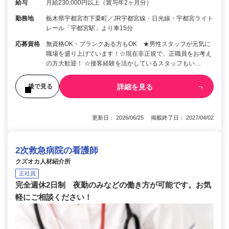
給与
月給230,000円以上（賞与年2ヶ月分）
勤務地
栃木県宇都宮市下栗町／JR宇都宮線・日光線・宇都宮ライト
レール「宇都宮駅」より車15分
応募資格
無資格OK・ブランクある方もOK ★男性スタッフが元気に
職場を盛り上げています！☆現在非正規で、正職員をお考え
の方大歓迎！ ☆接客経験を活かしているスタッフもい…
詳細を見る
後で見る
更新日： 2026/06/25 掲載終了日： 2027/04/02
2次救急病院の看護師
クズオカ人材紹介所
正社員
完全週休2日制 夜勤のみなどの働き方が可能です。お気
軽にご相談ください！