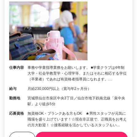
仕事内容
事務や学童指導業務をお願いします。 ■学童クラブは4年制
大学・社会学教育学・心理学等、またはそれに相応する学位
（卒業者）であれば有資格者指導員になれます。…
給与
月給230,000円以上（賞与年2ヶ月分）
勤務地
宮城県仙台市泉区中央3丁目／仙台市地下鉄南北線「泉中央
駅」より徒歩5分
応募資格
無資格OK・ブランクある方もOK ★男性スタッフが元気に
職場を盛り上げています！☆現在非正規で、正職員をお考え
の方大歓迎！ ☆接客経験を活かしているスタッフもい…