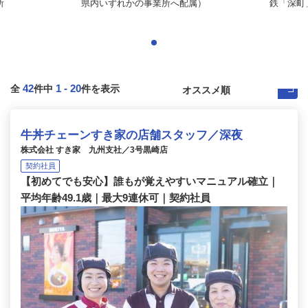
所
県内いずれかの事業所へ配属）
鉄「深町」
42
1
-
20
全
件中
件を表示
牛丼チェーンすき家の店舗スタッフ／深夜
株式会社 すき家 九州支社／3号黒崎店
契約社員
【初めてでも安心】誰もが覚えやすいマニュアル確立｜
平均年齢49.1歳｜最大9連休可｜契約社員