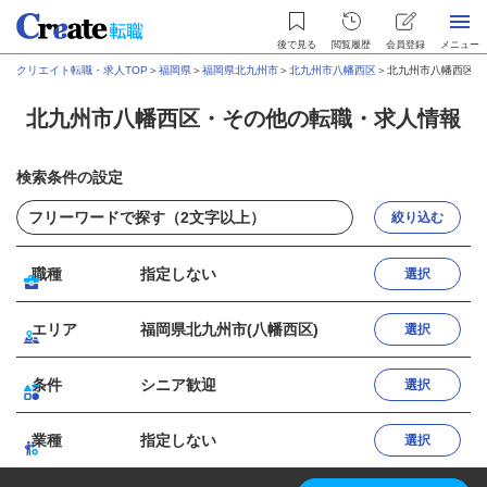
後で見る
閲覧履歴
会員登録
メニュー
クリエイト転職・求人TOP
＞
福岡県
＞
福岡県北九州市
＞
北九州市八幡西区
＞
北九州市八幡西区・
北九州市八幡西区・その他の転職・求人情報
検索条件の設定
絞り込む
職種
指定しない
選択
エリア
福岡県北九州市(八幡西区)
選択
条件
シニア歓迎
選択
業種
指定しない
選択