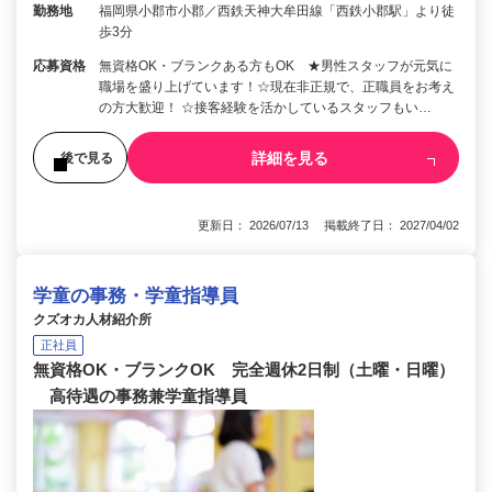
勤務地
福岡県小郡市小郡／西鉄天神大牟田線「西鉄小郡駅」より徒
歩3分
応募資格
無資格OK・ブランクある方もOK ★男性スタッフが元気に
職場を盛り上げています！☆現在非正規で、正職員をお考え
の方大歓迎！ ☆接客経験を活かしているスタッフもい…
詳細を見る
後で見る
更新日： 2026/07/13 掲載終了日： 2027/04/02
学童の事務・学童指導員
クズオカ人材紹介所
正社員
無資格OK・ブランクOK 完全週休2日制（土曜・日曜）
高待遇の事務兼学童指導員