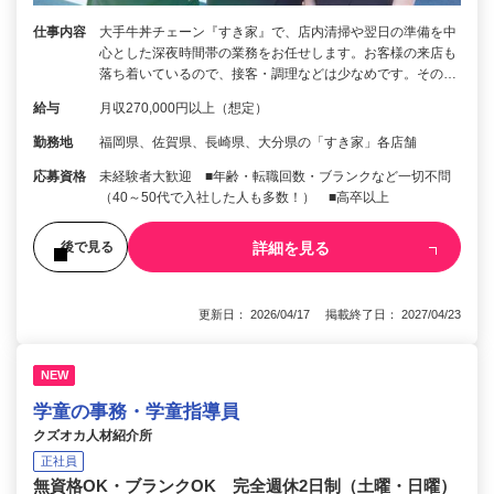
仕事内容
大手牛丼チェーン『すき家』で、店内清掃や翌日の準備を中
心とした深夜時間帯の業務をお任せします。お客様の来店も
落ち着いているので、接客・調理などは少なめです。その…
給与
月収270,000円以上（想定）
勤務地
福岡県、佐賀県、長崎県、大分県の「すき家」各店舗
応募資格
未経験者大歓迎 ■年齢・転職回数・ブランクなど一切不問
（40～50代で入社した人も多数！） ■高卒以上
詳細を見る
後で見る
更新日： 2026/04/17 掲載終了日： 2027/04/23
NEW
学童の事務・学童指導員
クズオカ人材紹介所
正社員
無資格OK・ブランクOK 完全週休2日制（土曜・日曜）