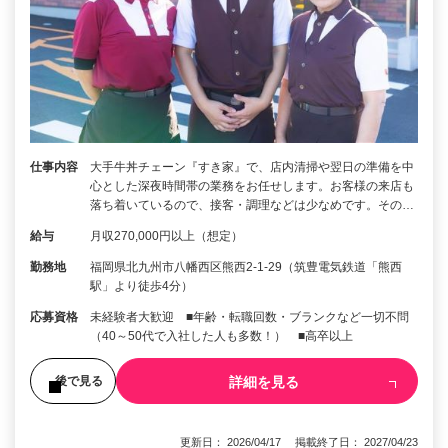
仕事内容
大手牛丼チェーン『すき家』で、店内清掃や翌日の準備を中
心とした深夜時間帯の業務をお任せします。お客様の来店も
落ち着いているので、接客・調理などは少なめです。その…
給与
月収270,000円以上（想定）
勤務地
福岡県北九州市八幡西区熊西2-1-29（筑豊電気鉄道「熊西
駅」より徒歩4分）
応募資格
未経験者大歓迎 ■年齢・転職回数・ブランクなど一切不問
（40～50代で入社した人も多数！） ■高卒以上
詳細を見る
後で見る
更新日： 2026/04/17 掲載終了日： 2027/04/23