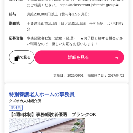
にご相談ください。 https://v.classtream.jp/create-group/#…
給与
月給230,000円以上（賞与年3.5ヶ月分）
勤務地
千葉県流山市流山9丁目／流鉄流山線「平和台駅」より徒歩3
分
応募資格
事務経験者歓迎（総務・経理） ★お子様と接する機会が多
い環境なので、優しい対応をお願いします！
詳細を見る
後で見る
更新日： 2026/06/01 掲載終了日： 2027/04/02
特別養護老人ホームの事務員
クズオカ人材紹介所
正社員
【4週8休制】事務経験者優遇 ブランクOK