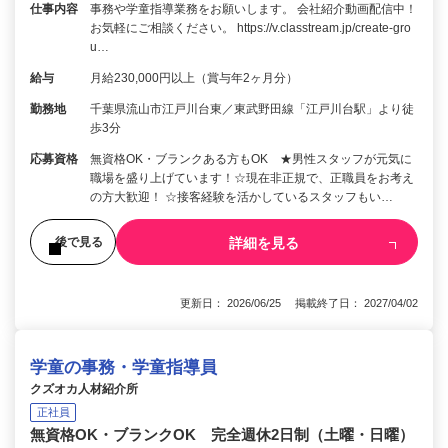
仕事内容
事務や学童指導業務をお願いします。 会社紹介動画配信中！
お気軽にご相談ください。 https://v.classtream.jp/create-gro
u…
給与
月給230,000円以上（賞与年2ヶ月分）
勤務地
千葉県流山市江戸川台東／東武野田線「江戸川台駅」より徒
歩3分
応募資格
無資格OK・ブランクある方もOK ★男性スタッフが元気に
職場を盛り上げています！☆現在非正規で、正職員をお考え
の方大歓迎！ ☆接客経験を活かしているスタッフもい…
詳細を見る
後で見る
更新日： 2026/06/25 掲載終了日： 2027/04/02
学童の事務・学童指導員
クズオカ人材紹介所
正社員
無資格OK・ブランクOK 完全週休2日制（土曜・日曜）