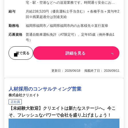
宅・駅・空港などへの送迎業務です。時間通り安全にお…
給与
月給238,520円（優良運転士手当含む）＋各種手当＋賞与年2
回※残業超過分は別途支給
勤務地
福岡県福岡市／福岡県福岡市内のお客様先※直行直帰
応募資格
普通自動車運転免許（AT限定可）、定年65歳（例外事由1
号）
詳細を見る
後で見る
更新日： 2026/06/18 掲載終了日： 2026/09/11
人材採用のコンサルティング営業
株式会社クリエイト
正社員
【未経験大歓迎】クリエイトは新たなステージへ。今こ
そ、フレッシュなパワーで会社を盛り上げましょう！