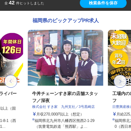
42
検索条件を保存
全
件ヒットしました
福岡県のピックアップPR求人
ドライバー
牛丼チェーンすき家の店舗スタッ
工場内の
フ／深夜
フ
株式会社 すき家 九州支社／3号黒崎店
日豊興産株
0円以上（固
月収270,000円以上（想定）
月給225
8-1（西
福岡県北九州市八幡西区熊西2-1-29
福岡県北
..
（筑豊電気鉄道「熊西駅」よ...
0（西日本