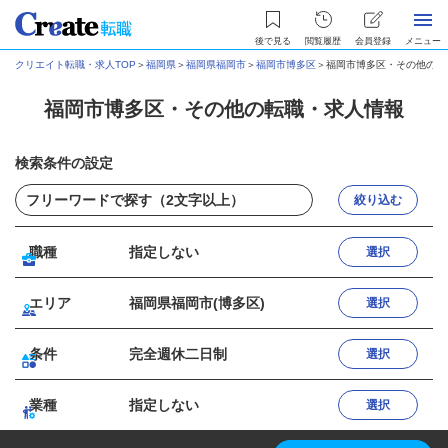
後で見る
閲覧履歴
会員登録
メニュー
クリエイト転職・求人TOP
＞
福岡県
＞
福岡県福岡市
＞
福岡市博多区
＞
福岡市博多区・その他の転
福岡市博多区・その他の転職・求人情報
検索条件の設定
絞り込む
職種
指定しない
選択
エリア
福岡県福岡市(博多区)
選択
条件
完全週休二日制
選択
業種
指定しない
選択