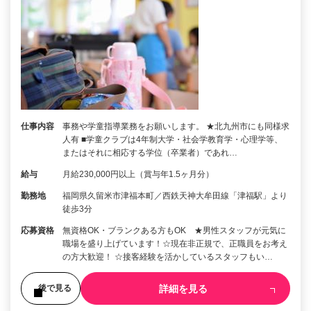
仕事内容
事務や学童指導業務をお願いします。 ★北九州市にも同様求
人有 ■学童クラブは4年制大学・社会学教育学・心理学等、
またはそれに相応する学位（卒業者）であれ…
給与
月給230,000円以上（賞与年1.5ヶ月分）
勤務地
福岡県久留米市津福本町／西鉄天神大牟田線「津福駅」より
徒歩3分
応募資格
無資格OK・ブランクある方もOK ★男性スタッフが元気に
職場を盛り上げています！☆現在非正規で、正職員をお考え
の方大歓迎！ ☆接客経験を活かしているスタッフもい…
詳細を見る
後で見る