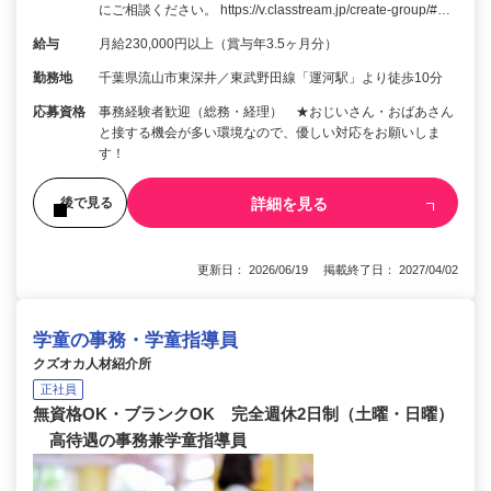
にご相談ください。 https://v.classtream.jp/create-group/#…
給与
月給230,000円以上（賞与年3.5ヶ月分）
勤務地
千葉県流山市東深井／東武野田線「運河駅」より徒歩10分
応募資格
事務経験者歓迎（総務・経理） ★おじいさん・おばあさん
と接する機会が多い環境なので、優しい対応をお願いしま
す！
詳細を見る
後で見る
更新日： 2026/06/19 掲載終了日： 2027/04/02
学童の事務・学童指導員
クズオカ人材紹介所
正社員
無資格OK・ブランクOK 完全週休2日制（土曜・日曜）
高待遇の事務兼学童指導員