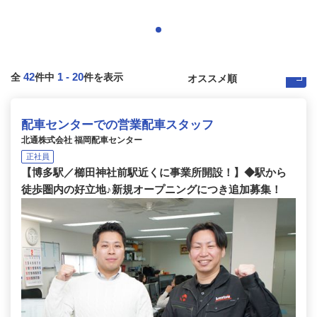
42
1
-
20
全
件中
件を表示
配車センターでの営業配車スタッフ
北通株式会社 福岡配車センター
正社員
【博多駅／櫛田神社前駅近くに事業所開設！】◆駅から
徒歩圏内の好立地♪新規オープニングにつき追加募集！