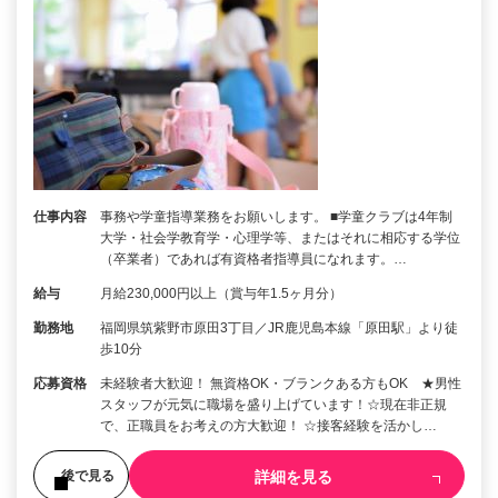
仕事内容
事務や学童指導業務をお願いします。 ■学童クラブは4年制
大学・社会学教育学・心理学等、またはそれに相応する学位
（卒業者）であれば有資格者指導員になれます。…
給与
月給230,000円以上（賞与年1.5ヶ月分）
勤務地
福岡県筑紫野市原田3丁目／JR鹿児島本線「原田駅」より徒
歩10分
応募資格
未経験者大歓迎！ 無資格OK・ブランクある方もOK ★男性
スタッフが元気に職場を盛り上げています！☆現在非正規
で、正職員をお考えの方大歓迎！ ☆接客経験を活かし…
詳細を見る
後で見る