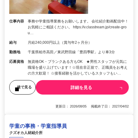
仕事内容
事務や学童指導業務をお願いします。 会社紹介動画配信中！
お気軽にご相談ください。 https://v.classtream.jp/create-gro
u…
給与
月給240,000円以上（賞与年2ヶ月分）
勤務地
千葉県柏市高田／東武野田線「豊四季駅」より車3分
応募資格
無資格OK・ブランクある方もOK ★男性スタッフが元気に
職場を盛り上げています！☆現在非正規で、正職員をお考え
の方大歓迎！ ☆接客経験を活かしているスタッフもい…
詳細を見る
後で見る
更新日： 2026/08/05 掲載終了日： 2027/04/02
学童の事務・学童指導員
クズオカ人材紹介所