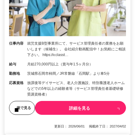
仕事内容
就労支援B型事業所にて、サービス管理責任者の業務をお願
いします（候補生）。 会社紹介動画配信中！お気軽にご相談
下さい。 https://v.classt…
給与
月給270,000円以上（賞与年1.5ヶ月分）
勤務地
茨城県石岡市柿岡／JR常磐線「石岡駅」より車5分
応募資格
放課後等デイサービス、老人介護施設、特別養護老人ホーム
などでの5年以上の経験者等（サービス管理責任者基礎研修
受講資格者）
詳細を見る
後で見る
更新日： 2026/06/01 掲載終了日： 2027/04/02