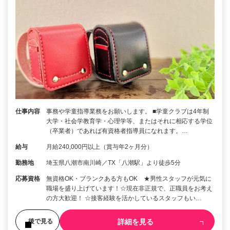
仕事内容
事務や学童指導業務をお願いします。 ■学童クラブは4年制
大学・社会学教育学・心理学等、またはそれに相応する学位
（卒業者）であれば有資格者指導員になれます。…
給与
月給240,000円以上（賞与年2ヶ月分）
勤務地
埼玉県八潮市南川崎／TX「八潮駅」より徒歩5分
応募資格
無資格OK・ブランクある方もOK ★男性スタッフが元気に
職場を盛り上げています！☆現在非正規で、正職員をお考え
の方大歓迎！ ☆接客経験を活かしているスタッフもい…
詳細を見る
後で見る