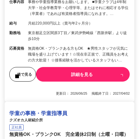
仕事内容
事務や学童指導業務をお願いします。 ■学童クラブは4年制
大学・社会学教育学・心理学等、またはそれに相応する学位
（卒業者）であれば有資格者指導員になれます。…
給与
月給220,000円以上（賞与年2ヶ月分）
勤務地
東京都足立区関原3丁目／東武伊勢崎線「西新井駅」より徒
歩10分
応募資格
無資格OK・ブランクある方もOK ★男性スタッフが元気に
職場を盛り上げています！☆現在非正規で、正職員をお考え
の方大歓迎！ ☆接客経験を活かしているスタッフもい…
詳細を見る
後で見る
更新日： 2026/06/25 掲載終了日： 2027/04/02
学童の事務・学童指導員
クズオカ人材紹介所
正社員
無資格OK・ブランクOK 完全週休2日制（土曜・日曜）