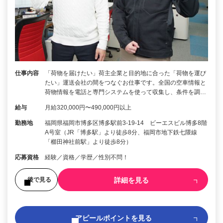
仕事内容
「荷物を届けたい」荷主企業と目的地に合った「荷物を運び
たい」運送会社の間をつなぐお仕事です。全国の空車情報と
荷物情報を電話と専門システムを使って収集し、条件を調…
給与
月給320,000円〜490,000円以上
勤務地
福岡県福岡市博多区博多駅前3-19-14 ビーエスビル博多8階
A号室（JR「博多駅」より徒歩8分、福岡市地下鉄七隈線
「櫛田神社前駅」より徒歩8分）
応募資格
経験／資格／学歴／性別不問！
詳細を見る
後で見る
アピールポイントを見る