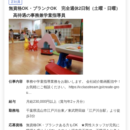
正社員
無資格OK・ブランクOK 完全週休2日制（土曜・日曜）
高待遇の事務兼学童指導員
仕事内容
事務や学童指導業務をお願いします。 会社紹介動画配信中！
お気軽にご相談ください。 https://v.classtream.jp/create-gro
u…
給与
月給230,000円以上（賞与年2ヶ月分）
勤務地
千葉県流山市江戸川台東／東武野田線「江戸川台駅」より徒
歩3分
応募資格
無資格OK・ブランクある方もOK ★男性スタッフが元気に