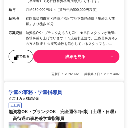
（卒業者）であれば有資格者指導員になれます。…
給与
月給230,000円以上（賞与年約500,000円程度）
勤務地
福岡県福岡市東区箱崎／福岡市地下鉄箱崎線「箱崎九大前
駅」より徒歩10分
応募資格
無資格OK・ブランクある方もOK ★男性スタッフが元気に
職場を盛り上げています！☆現在非正規で、正職員をお考え
の方大歓迎！ ☆接客経験を活かしているスタッフもい…
詳細を見る
後で見る
更新日： 2026/06/26 掲載終了日： 2027/04/02
学童の事務・学童指導員
クズオカ人材紹介所
正社員
無資格OK・ブランクOK 完全週休2日制（土曜・日曜）
高待遇の事務兼学童指導員