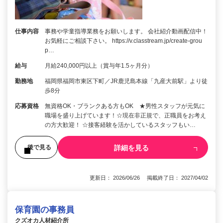
仕事内容
事務や学童指導業務をお願いします。 会社紹介動画配信中！
お気軽にご相談下さい。 https://v.classtream.jp/create-grou
p…
給与
月給240,000円以上（賞与年1.5ヶ月分）
勤務地
福岡県福岡市東区下町／JR鹿児島本線「九産大前駅」より徒
歩8分
応募資格
無資格OK・ブランクある方もOK ★男性スタッフが元気に
職場を盛り上げています！☆現在非正規で、正職員をお考え
の方大歓迎！ ☆接客経験を活かしているスタッフもい…
詳細を見る
後で見る
更新日： 2026/06/26 掲載終了日： 2027/04/02
保育園の事務員
クズオカ人材紹介所