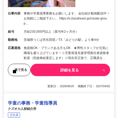
仕事内容
事務や学童指導業務をお願いします。 会社紹介動画配信中！
お気軽にご相談下さい。 https://v.classtream.jp/create-grou
p…
給与
月給230,000円以上（賞与年2ヶ月分）
勤務地
茨城県つくば市矢田部／TX「みどりの駅」より車4分
応募資格
無資格OK・ブランクある方もOK ★男性スタッフが元気に
職場を盛り上げています！☆児童発達支援管理責任者資格者
歓迎（別途俸給査定します）☆現在非正規で、正職員を…
詳細を見る
後で見る
更新日： 2026/06/25 掲載終了日： 2027/04/02
学童の事務・学童指導員
クズオカ人材紹介所
正社員