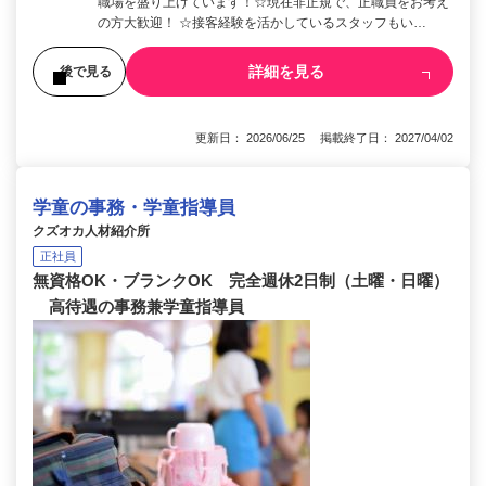
職場を盛り上げています！☆現在非正規で、正職員をお考え
の方大歓迎！ ☆接客経験を活かしているスタッフもい…
詳細を見る
後で見る
更新日： 2026/06/25 掲載終了日： 2027/04/02
学童の事務・学童指導員
クズオカ人材紹介所
正社員
無資格OK・ブランクOK 完全週休2日制（土曜・日曜）
高待遇の事務兼学童指導員