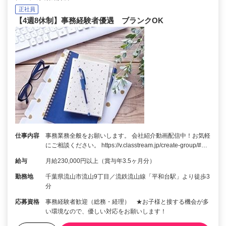
正社員
【4週8休制】事務経験者優遇 ブランクOK
仕事内容
事務業務全般をお願いします。 会社紹介動画配信中！お気軽
にご相談ください。 https://v.classtream.jp/create-group/#…
給与
月給230,000円以上（賞与年3.5ヶ月分）
勤務地
千葉県流山市流山9丁目／流鉄流山線「平和台駅」より徒歩3
分
応募資格
事務経験者歓迎（総務・経理） ★お子様と接する機会が多
い環境なので、優しい対応をお願いします！