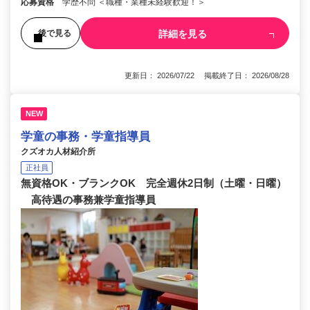
応募資格
学歴不問 ＜職種・業種未経験歓迎！＞
詳細を見る
後で見る
更新日： 2026/07/22 掲載終了日： 2026/08/28
NEW
学童の事務・学童指導員
クズオカ人材紹介所
正社員
無資格OK・ブランクOK 完全週休2日制（土曜・日曜）
高待遇の事務兼学童指導員