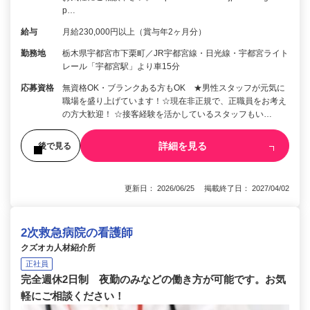
p…
給与
月給230,000円以上（賞与年2ヶ月分）
勤務地
栃木県宇都宮市下栗町／JR宇都宮線・日光線・宇都宮ライト
レール「宇都宮駅」より車15分
応募資格
無資格OK・ブランクある方もOK ★男性スタッフが元気に
職場を盛り上げています！☆現在非正規で、正職員をお考え
の方大歓迎！ ☆接客経験を活かしているスタッフもい…
詳細を見る
後で見る
更新日： 2026/06/25 掲載終了日： 2027/04/02
2次救急病院の看護師
クズオカ人材紹介所
正社員
完全週休2日制 夜勤のみなどの働き方が可能です。お気
軽にご相談ください！