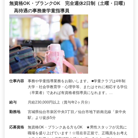
無資格OK・ブランクOK 完全週休2日制（土曜・日曜）
高待遇の事務兼学童指導員
仕事内容
事務や学童指導業務をお願いします。 ■学童クラブは4年制
大学・社会学教育学・心理学等、またはそれに相応する学位
（卒業者）であれば有資格者指導員になれます。…
給与
月給230,000円以上（賞与年2ヶ月分）
勤務地
宮城県仙台市泉区中央3丁目／仙台市地下鉄南北線「泉中央
駅」より徒歩5分
応募資格
無資格OK・ブランクある方もOK ★男性スタッフが元気に
職場を盛り上げています！☆現在非正規で、正職員をお考え