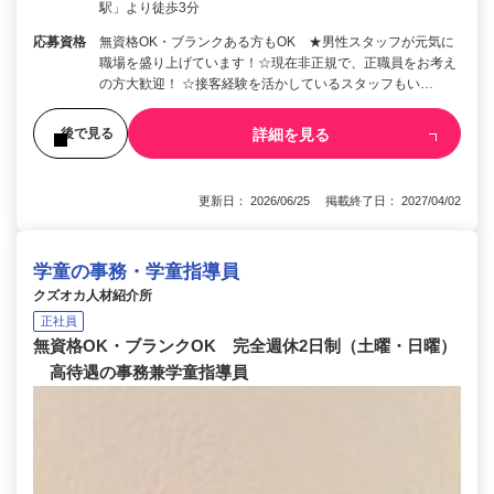
駅」より徒歩3分
応募資格
無資格OK・ブランクある方もOK ★男性スタッフが元気に
職場を盛り上げています！☆現在非正規で、正職員をお考え
の方大歓迎！ ☆接客経験を活かしているスタッフもい…
詳細を見る
後で見る
更新日： 2026/06/25 掲載終了日： 2027/04/02
学童の事務・学童指導員
クズオカ人材紹介所
正社員
無資格OK・ブランクOK 完全週休2日制（土曜・日曜）
高待遇の事務兼学童指導員