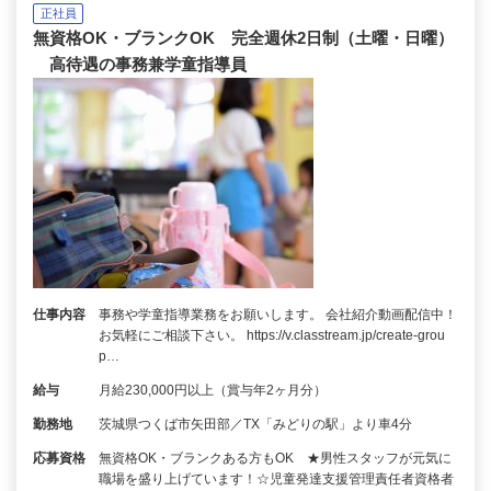
正社員
無資格OK・ブランクOK 完全週休2日制（土曜・日曜）
高待遇の事務兼学童指導員
仕事内容
事務や学童指導業務をお願いします。 会社紹介動画配信中！
お気軽にご相談下さい。 https://v.classtream.jp/create-grou
p…
給与
月給230,000円以上（賞与年2ヶ月分）
勤務地
茨城県つくば市矢田部／TX「みどりの駅」より車4分
応募資格
無資格OK・ブランクある方もOK ★男性スタッフが元気に
職場を盛り上げています！☆児童発達支援管理責任者資格者