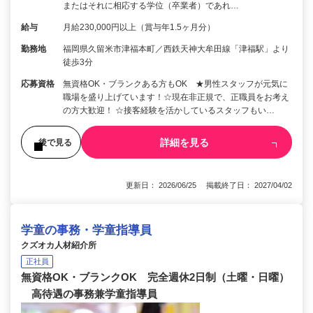
またはそれに相応する学位（卒業者）であれ…
給与
月給230,000円以上（賞与年1.5ヶ月分）
勤務地
福岡県久留米市津福本町／西鉄天神大牟田線「津福駅」より
徒歩3分
応募資格
無資格OK・ブランクある方もOK ★男性スタッフが元気に
職場を盛り上げています！☆現在非正規で、正職員をお考え
の方大歓迎！ ☆接客経験を活かしているスタッフもい…
詳細を見る
後で見る
更新日： 2026/06/25 掲載終了日： 2027/04/02
学童の事務・学童指導員
クズオカ人材紹介所
正社員
無資格OK・ブランクOK 完全週休2日制（土曜・日曜）
高待遇の事務兼学童指導員