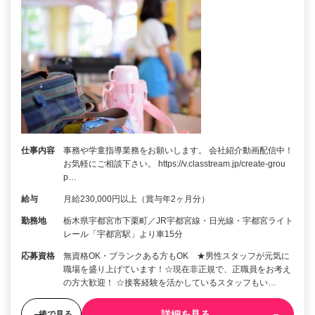
仕事内容
事務や学童指導業務をお願いします。 会社紹介動画配信中！
お気軽にご相談下さい。 https://v.classtream.jp/create-grou
p…
給与
月給230,000円以上（賞与年2ヶ月分）
勤務地
栃木県宇都宮市下栗町／JR宇都宮線・日光線・宇都宮ライト
レール「宇都宮駅」より車15分
応募資格
無資格OK・ブランクある方もOK ★男性スタッフが元気に
職場を盛り上げています！☆現在非正規で、正職員をお考え
の方大歓迎！ ☆接客経験を活かしているスタッフもい…
詳細を見る
後で見る