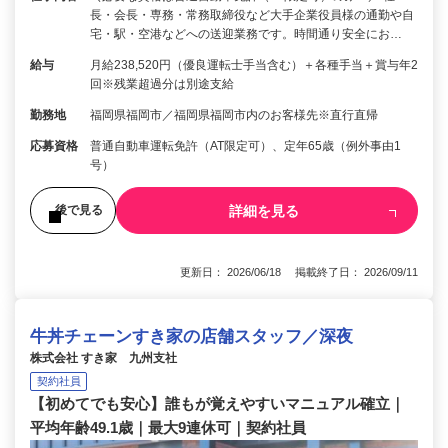
長・会長・専務・常務取締役など大手企業役員様の通勤や自
宅・駅・空港などへの送迎業務です。時間通り安全にお…
給与
月給238,520円（優良運転士手当含む）＋各種手当＋賞与年2
回※残業超過分は別途支給
勤務地
福岡県福岡市／福岡県福岡市内のお客様先※直行直帰
応募資格
普通自動車運転免許（AT限定可）、定年65歳（例外事由1
号）
詳細を見る
後で見る
更新日： 2026/06/18 掲載終了日： 2026/09/11
牛丼チェーンすき家の店舗スタッフ／深夜
株式会社 すき家 九州支社
契約社員
【初めてでも安心】誰もが覚えやすいマニュアル確立｜
平均年齢49.1歳｜最大9連休可｜契約社員