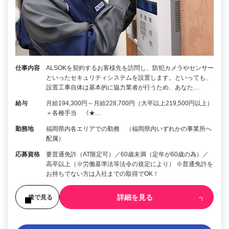
仕事内容
ALSOKを契約するお客様先を訪問し、防犯カメラやセンサー
といったセキュリティシステムを設置します。といっても、
設置工事自体は基本的に協力業者が行うため、あなた…
給与
月給194,300円～月給228,700円（大卒以上219,500円以上）
＋各種手当 《★…
勤務地
福岡県内各エリアでの勤務 （福岡県内いずれかの事業所へ
配属）
応募資格
要普通免許（AT限定可）／60歳未満（定年が60歳の為）／
高卒以上（※労働基準法等法令の規定により） ※普通免許を
お持ちでない方は入社までの取得でOK！
詳細を見る
後で見る