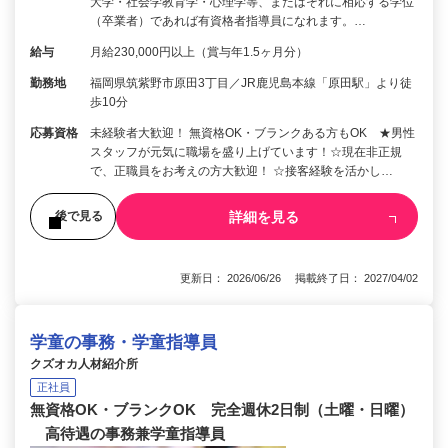
大学・社会学教育学・心理学等、またはそれに相応する学位
（卒業者）であれば有資格者指導員になれます。…
給与
月給230,000円以上（賞与年1.5ヶ月分）
勤務地
福岡県筑紫野市原田3丁目／JR鹿児島本線「原田駅」より徒
歩10分
応募資格
未経験者大歓迎！ 無資格OK・ブランクある方もOK ★男性
スタッフが元気に職場を盛り上げています！☆現在非正規
で、正職員をお考えの方大歓迎！ ☆接客経験を活かし…
詳細を見る
後で見る
更新日： 2026/06/26 掲載終了日： 2027/04/02
学童の事務・学童指導員
クズオカ人材紹介所
正社員
無資格OK・ブランクOK 完全週休2日制（土曜・日曜）
高待遇の事務兼学童指導員