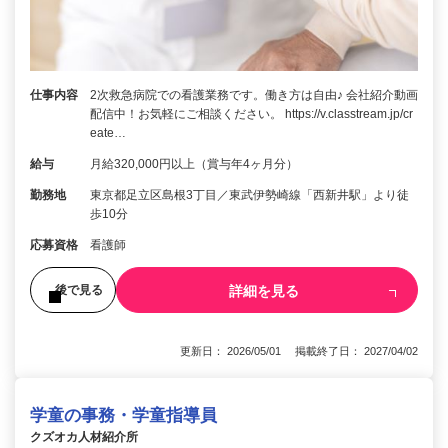
仕事内容
2次救急病院での看護業務です。働き方は自由♪ 会社紹介動画
配信中！お気軽にご相談ください。 https://v.classtream.jp/cr
eate…
給与
月給320,000円以上（賞与年4ヶ月分）
勤務地
東京都足立区島根3丁目／東武伊勢崎線「西新井駅」より徒
歩10分
応募資格
看護師
詳細を見る
後で見る
更新日： 2026/05/01 掲載終了日： 2027/04/02
学童の事務・学童指導員
クズオカ人材紹介所