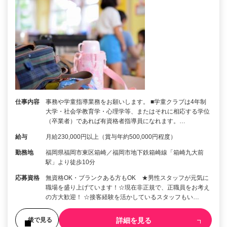
仕事内容
事務や学童指導業務をお願いします。 ■学童クラブは4年制
大学・社会学教育学・心理学等、またはそれに相応する学位
（卒業者）であれば有資格者指導員になれます。…
給与
月給230,000円以上（賞与年約500,000円程度）
勤務地
福岡県福岡市東区箱崎／福岡市地下鉄箱崎線「箱崎九大前
駅」より徒歩10分
応募資格
無資格OK・ブランクある方もOK ★男性スタッフが元気に
職場を盛り上げています！☆現在非正規で、正職員をお考え
の方大歓迎！ ☆接客経験を活かしているスタッフもい…
詳細を見る
後で見る