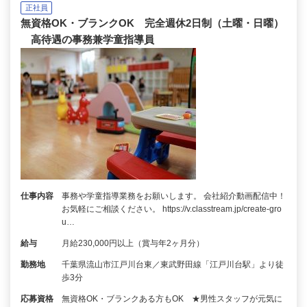
正社員
無資格OK・ブランクOK 完全週休2日制（土曜・日曜）
高待遇の事務兼学童指導員
仕事内容
事務や学童指導業務をお願いします。 会社紹介動画配信中！
お気軽にご相談ください。 https://v.classtream.jp/create-gro
u…
給与
月給230,000円以上（賞与年2ヶ月分）
勤務地
千葉県流山市江戸川台東／東武野田線「江戸川台駅」より徒
歩3分
応募資格
無資格OK・ブランクある方もOK ★男性スタッフが元気に