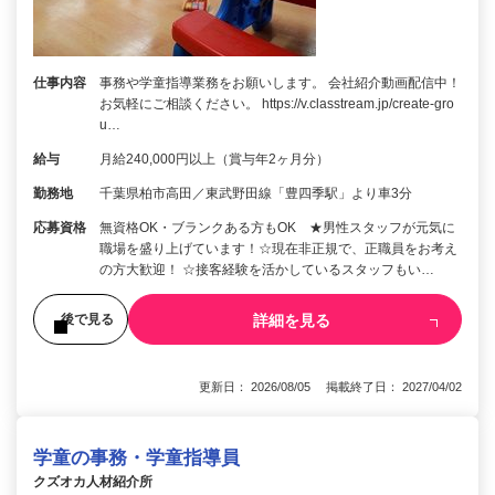
仕事内容
事務や学童指導業務をお願いします。 会社紹介動画配信中！
お気軽にご相談ください。 https://v.classtream.jp/create-gro
u…
給与
月給240,000円以上（賞与年2ヶ月分）
勤務地
千葉県柏市高田／東武野田線「豊四季駅」より車3分
応募資格
無資格OK・ブランクある方もOK ★男性スタッフが元気に
職場を盛り上げています！☆現在非正規で、正職員をお考え
の方大歓迎！ ☆接客経験を活かしているスタッフもい…
詳細を見る
後で見る
更新日： 2026/08/05 掲載終了日： 2027/04/02
学童の事務・学童指導員
クズオカ人材紹介所