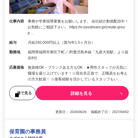
仕事内容
事務や学童指導業務をお願いします。 会社紹介動画配信中！
お気軽にご相談下さい。 https://v.classtream.jp/create-grou
p…
給与
月給240,000円以上（賞与年1.5ヶ月分）
勤務地
福岡県福岡市東区下町／JR鹿児島本線「九産大前駅」より徒
歩8分
応募資格
無資格OK・ブランクある方もOK ★男性スタッフが元気に
職場を盛り上げています！☆現在非正規で、正職員をお考え
の方大歓迎！ ☆接客経験を活かしているスタッフもい…
詳細を見る
後で見る
更新日： 2026/06/26 掲載終了日： 2027/04/02
保育園の事務員