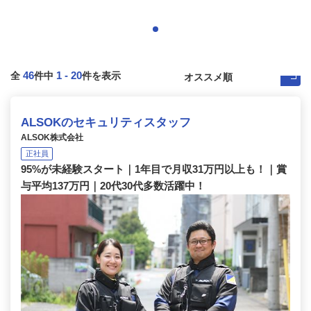
46
1
-
20
全
件中
件を表示
ALSOKのセキュリティスタッフ
ALSOK株式会社
正社員
95%が未経験スタート｜1年目で月収31万円以上も！｜賞
与平均137万円｜20代30代多数活躍中！