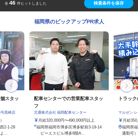
46
検索条件を保存
全
件ヒットしました
福岡県のピックアップPR求人
店舗スタッ
配車センターでの営業配車スタッ
トラック
フ
3号黒崎店
北通株式会社 福岡配車センター
マルゼン 
定）
月給320,000円〜490,000円以上
月給350
-1-29
福岡県福岡市博多区博多駅前3-19-14
福岡県福
...
ビーエスビル博多8階A...
通勤可）