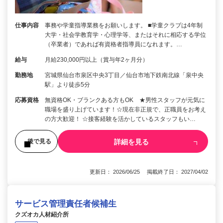
仕事内容
事務や学童指導業務をお願いします。 ■学童クラブは4年制
大学・社会学教育学・心理学等、またはそれに相応する学位
（卒業者）であれば有資格者指導員になれます。…
給与
月給230,000円以上（賞与年2ヶ月分）
勤務地
宮城県仙台市泉区中央3丁目／仙台市地下鉄南北線「泉中央
駅」より徒歩5分
応募資格
無資格OK・ブランクある方もOK ★男性スタッフが元気に
職場を盛り上げています！☆現在非正規で、正職員をお考え
の方大歓迎！ ☆接客経験を活かしているスタッフもい…
詳細を見る
後で見る
更新日： 2026/06/25 掲載終了日： 2027/04/02
サービス管理責任者候補生
クズオカ人材紹介所