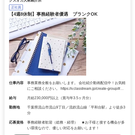
クズオカ人材紹介所
正社員
【4週8休制】事務経験者優遇 ブランクOK
仕事内容
事務業務全般をお願いします。 会社紹介動画配信中！お気軽
にご相談ください。 https://v.classtream.jp/create-group/#…
給与
月給230,000円以上（賞与年3.5ヶ月分）
勤務地
千葉県流山市流山9丁目／流鉄流山線「平和台駅」より徒歩3
分
応募資格
事務経験者歓迎（総務・経理） ★お子様と接する機会が多
い環境なので、優しい対応をお願いします！