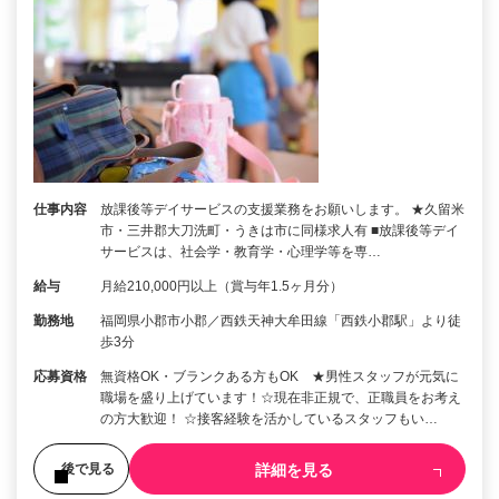
仕事内容
放課後等デイサービスの支援業務をお願いします。 ★久留米
市・三井郡大刀洗町・うきは市に同様求人有 ■放課後等デイ
サービスは、社会学・教育学・心理学等を専…
給与
月給210,000円以上（賞与年1.5ヶ月分）
勤務地
福岡県小郡市小郡／西鉄天神大牟田線「西鉄小郡駅」より徒
歩3分
応募資格
無資格OK・ブランクある方もOK ★男性スタッフが元気に
職場を盛り上げています！☆現在非正規で、正職員をお考え
の方大歓迎！ ☆接客経験を活かしているスタッフもい…
詳細を見る
後で見る