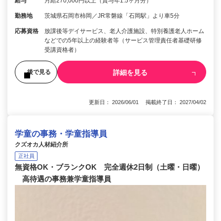
給与
月給270,000円以上（賞与年1.5ヶ月分）
勤務地
茨城県石岡市柿岡／JR常磐線「石岡駅」より車5分
応募資格
放課後等デイサービス、老人介護施設、特別養護老人ホーム
などでの5年以上の経験者等（サービス管理責任者基礎研修
受講資格者）
詳細を見る
後で見る
更新日： 2026/06/01 掲載終了日： 2027/04/02
学童の事務・学童指導員
クズオカ人材紹介所
正社員
無資格OK・ブランクOK 完全週休2日制（土曜・日曜）
高待遇の事務兼学童指導員