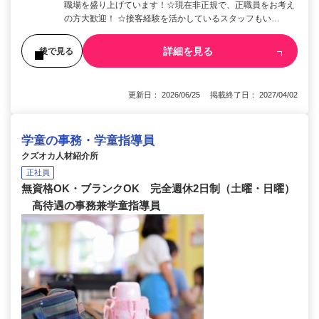
職場を盛り上げています！☆現在非正規で、正職員をお考え
の方大歓迎！ ☆接客経験を活かしているスタッフもい…
詳細を見る
後で見る
更新日： 2026/06/25 掲載終了日： 2027/04/02
学童の事務・学童指導員
クズオカ人材紹介所
正社員
無資格OK・ブランクOK 完全週休2日制（土曜・日曜）
高待遇の事務兼学童指導員