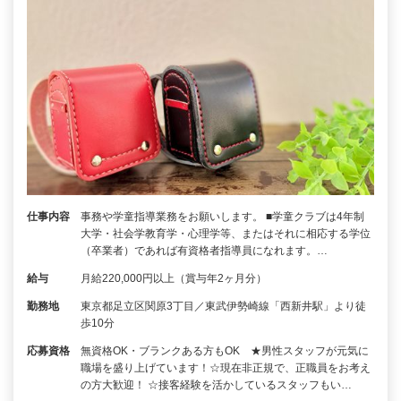
仕事内容
事務や学童指導業務をお願いします。 ■学童クラブは4年制
大学・社会学教育学・心理学等、またはそれに相応する学位
（卒業者）であれば有資格者指導員になれます。…
給与
月給220,000円以上（賞与年2ヶ月分）
勤務地
東京都足立区関原3丁目／東武伊勢崎線「西新井駅」より徒
歩10分
応募資格
無資格OK・ブランクある方もOK ★男性スタッフが元気に
職場を盛り上げています！☆現在非正規で、正職員をお考え
の方大歓迎！ ☆接客経験を活かしているスタッフもい…