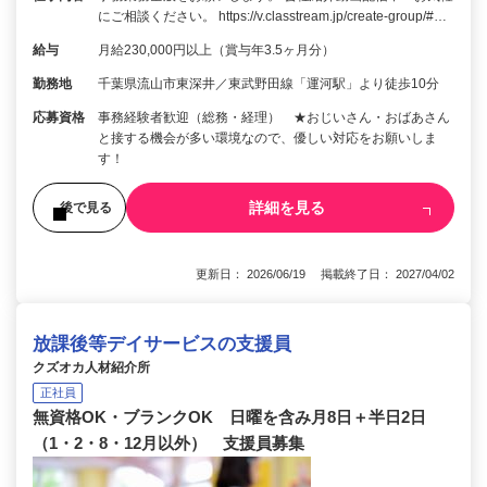
にご相談ください。 https://v.classtream.jp/create-group/#…
給与
月給230,000円以上（賞与年3.5ヶ月分）
勤務地
千葉県流山市東深井／東武野田線「運河駅」より徒歩10分
応募資格
事務経験者歓迎（総務・経理） ★おじいさん・おばあさん
と接する機会が多い環境なので、優しい対応をお願いしま
す！
詳細を見る
後で見る
更新日： 2026/06/19 掲載終了日： 2027/04/02
放課後等デイサービスの支援員
クズオカ人材紹介所
正社員
無資格OK・ブランクOK 日曜を含み月8日＋半日2日
（1・2・8・12月以外） 支援員募集