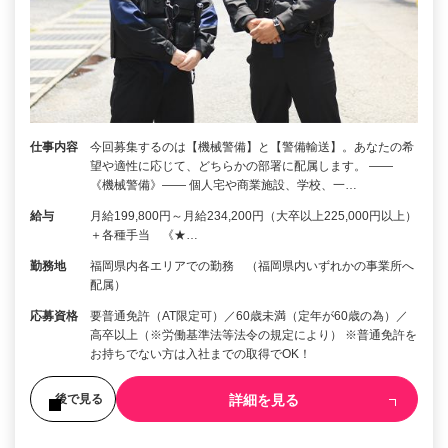
仕事内容
今回募集するのは【機械警備】と【警備輸送】。あなたの希
望や適性に応じて、どちらかの部署に配属します。 ――
《機械警備》―― 個人宅や商業施設、学校、一…
給与
月給199,800円～月給234,200円（大卒以上225,000円以上）
＋各種手当 《★…
勤務地
福岡県内各エリアでの勤務 （福岡県内いずれかの事業所へ
配属）
応募資格
要普通免許（AT限定可）／60歳未満（定年が60歳の為）／
高卒以上（※労働基準法等法令の規定により） ※普通免許を
お持ちでない方は入社までの取得でOK！
詳細を見る
後で見る