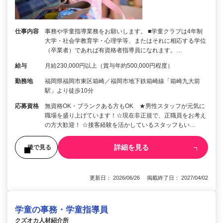
仕事内容
事務や学童指導業務をお願いします。 ■学童クラブは4年制
大学・社会学教育学・心理学等、またはそれに相応する学位
（卒業者）であれば有資格者指導員になれます。…
給与
月給230,000円以上（賞与年約500,000円程度）
勤務地
福岡県福岡市東区箱崎／福岡市地下鉄箱崎線「箱崎九大前
駅」より徒歩10分
応募資格
無資格OK・ブランクある方もOK ★男性スタッフが元気に
職場を盛り上げています！☆現在非正規で、正職員をお考え
の方大歓迎！ ☆接客経験を活かしているスタッフもい…
詳細を見る
後で見る
更新日： 2026/06/26 掲載終了日： 2027/04/02
学童の事務・学童指導員
クズオカ人材紹介所