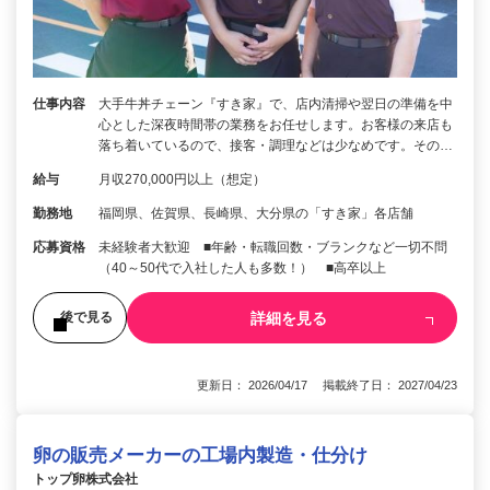
仕事内容
大手牛丼チェーン『すき家』で、店内清掃や翌日の準備を中
心とした深夜時間帯の業務をお任せします。お客様の来店も
落ち着いているので、接客・調理などは少なめです。その…
給与
月収270,000円以上（想定）
勤務地
福岡県、佐賀県、長崎県、大分県の「すき家」各店舗
応募資格
未経験者大歓迎 ■年齢・転職回数・ブランクなど一切不問
（40～50代で入社した人も多数！） ■高卒以上
詳細を見る
後で見る
更新日： 2026/04/17 掲載終了日： 2027/04/23
卵の販売メーカーの工場内製造・仕分け
トップ卵株式会社