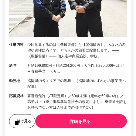
仕事内容
今回募集するのは【機械警備】と【警備輸送】。あなたの希
望や適性に応じて、どちらかの部署に配属します。 ――
《機械警備》―― 個人宅や商業施設、学校、一…
給与
月給199,800円～月給234,200円（大卒以上225,000円以上）
＋各種手当 《★…
勤務地
福岡県内各エリアでの勤務 （福岡県内いずれかの事業所へ
配属）
応募資格
要普通免許（AT限定可）／60歳未満（定年が60歳の為）／
高卒以上（※労働基準法等法令の規定により） ※普通免許を
お持ちでない方は入社までの取得でOK！
詳細を見る
後で見る