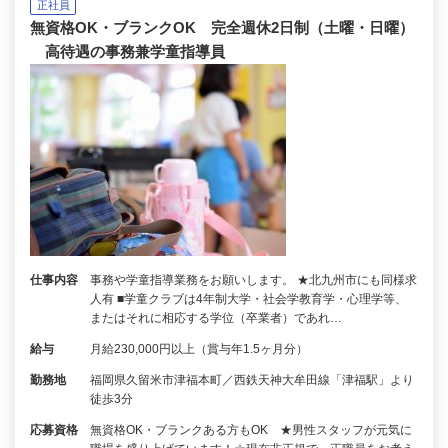
正社員
無資格OK・ブランクOK 完全週休2日制（土曜・日曜）
高待遇の事務兼学童指導員
仕事内容
事務や学童指導業務をお願いします。 ★北九州市にも同様求
人有 ■学童クラブは4年制大学・社会学教育学・心理学等、
またはそれに相応する学位（卒業者）であれ…
給与
月給230,000円以上（賞与年1.5ヶ月分）
勤務地
福岡県久留米市津福本町／西鉄天神大牟田線「津福駅」より
徒歩3分
応募資格
無資格OK・ブランクある方もOK ★男性スタッフが元気に