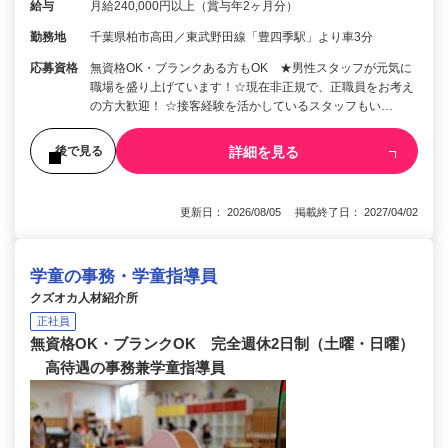
給与
月給240,000円以上（賞与年2ヶ月分）
勤務地
千葉県柏市高田／東武野田線「豊四季駅」より車3分
応募資格
無資格OK・ブランクある方もOK ★男性スタッフが元気に
職場を盛り上げています！☆現在非正規で、正職員をお考え
の方大歓迎！ ☆接客経験を活かしているスタッフもい…
詳細を見る
後で見る
更新日： 2026/08/05 掲載終了日： 2027/04/02
学童の事務・学童指導員
クズオカ人材紹介所
正社員
無資格OK・ブランクOK 完全週休2日制（土曜・日曜）
高待遇の事務兼学童指導員