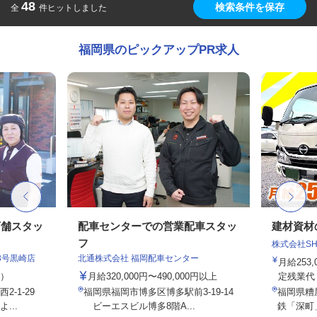
48
検索条件を保存
全
件ヒットしました
福岡県のピックアップPR求人
店舗スタッ
配車センターでの営業配車スタッ
建材資材
フ
株式会社SHOE
3号黒崎店
北通株式会社 福岡配車センター
月給253,
定）
月給320,000円〜490,000円以上
定残業代・
-1-29
福岡県福岡市博多区博多駅前3-19-14
福岡県糟屋
...
ビーエスビル博多8階A...
鉄「深町」