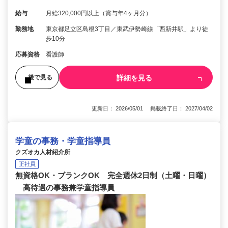
給与
月給320,000円以上（賞与年4ヶ月分）
勤務地
東京都足立区島根3丁目／東武伊勢崎線「西新井駅」より徒
歩10分
応募資格
看護師
詳細を見る
後で見る
更新日： 2026/05/01 掲載終了日： 2027/04/02
学童の事務・学童指導員
クズオカ人材紹介所
正社員
無資格OK・ブランクOK 完全週休2日制（土曜・日曜）
高待遇の事務兼学童指導員