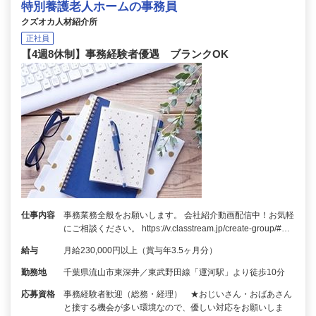
特別養護老人ホームの事務員
クズオカ人材紹介所
正社員
【4週8休制】事務経験者優遇 ブランクOK
仕事内容
事務業務全般をお願いします。 会社紹介動画配信中！お気軽
にご相談ください。 https://v.classtream.jp/create-group/#…
給与
月給230,000円以上（賞与年3.5ヶ月分）
勤務地
千葉県流山市東深井／東武野田線「運河駅」より徒歩10分
応募資格
事務経験者歓迎（総務・経理） ★おじいさん・おばあさん
と接する機会が多い環境なので、優しい対応をお願いしま