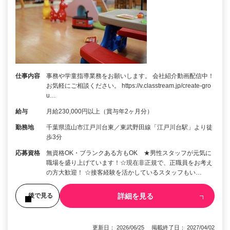
仕事内容
事務や学童指導業務をお願いします。 会社紹介動画配信中！
お気軽にご相談ください。 https://v.classtream.jp/create-gro
u…
給与
月給230,000円以上（賞与年2ヶ月分）
勤務地
千葉県流山市江戸川台東／東武野田線「江戸川台駅」より徒
歩3分
応募資格
無資格OK・ブランクある方もOK ★男性スタッフが元気に
職場を盛り上げています！☆現在非正規で、正職員をお考え
の方大歓迎！ ☆接客経験を活かしているスタッフもい…
詳細を見る
後で見る
更新日： 2026/06/25 掲載終了日： 2027/04/02