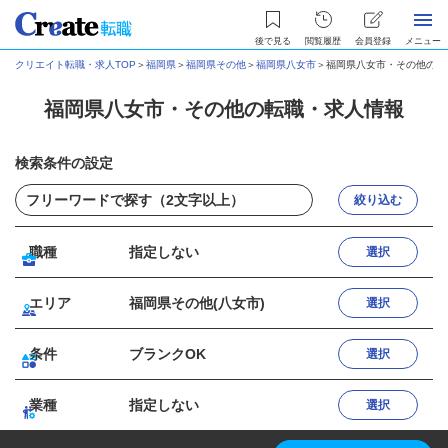
後で見る
閲覧履歴
会員登録
メニュー
クリエイト転職・求人TOP
＞
福岡県
＞
福岡県その他
＞
福岡県八女市
＞
福岡県八女市・その他の転
福岡県八女市・その他の転職・求人情報
検索条件の設定
絞り込む
職種
指定しない
選択
エリア
福岡県その他(八女市)
選択
条件
ブランクOK
選択
業種
指定しない
選択