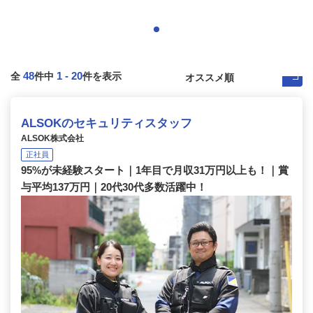
48
1
-
20
全
件中
件を表示
ALSOKのセキュリティスタッフ
ALSOK株式会社
正社員
95%が未経験スタート｜1年目で月収31万円以上も！｜賞
与平均137万円｜20代30代多数活躍中！