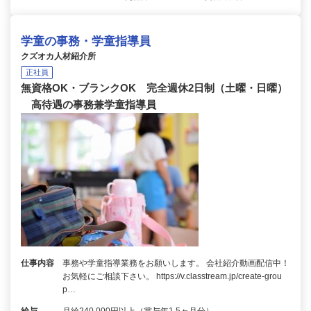
学童の事務・学童指導員
クズオカ人材紹介所
正社員
無資格OK・ブランクOK 完全週休2日制（土曜・日曜）
高待遇の事務兼学童指導員
仕事内容
事務や学童指導業務をお願いします。 会社紹介動画配信中！
お気軽にご相談下さい。 https://v.classtream.jp/create-grou
p…
給与
月給240,000円以上（賞与年1.5ヶ月分）