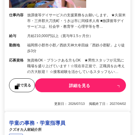
仕事内容
放課後等デイサービスの支援業務をお願いします。 ★久留米
市・三井郡大刀洗町・うきは市に同様求人有 ■放課後等デイ
サービスは、社会学・教育学・心理学等を専…
給与
月給210,000円以上（賞与年1.5ヶ月分）
勤務地
福岡県小郡市小郡／西鉄天神大牟田線「西鉄小郡駅」より徒
歩3分
応募資格
無資格OK・ブランクある方もOK ★男性スタッフが元気に
職場を盛り上げています！☆現在非正規で、正職員をお考え
の方大歓迎！ ☆接客経験を活かしているスタッフもい…
詳細を見る
後で見る
更新日： 2026/07/13 掲載終了日： 2027/04/02
学童の事務・学童指導員
クズオカ人材紹介所