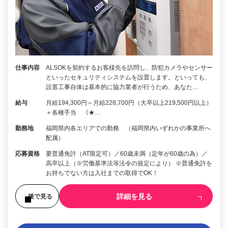
仕事内容
ALSOKを契約するお客様先を訪問し、防犯カメラやセンサー
といったセキュリティシステムを設置します。といっても、
設置工事自体は基本的に協力業者が行うため、あなた…
給与
月給194,300円～月給228,700円（大卒以上219,500円以上）
＋各種手当 《★…
勤務地
福岡県内各エリアでの勤務 （福岡県内いずれかの事業所へ
配属）
応募資格
要普通免許（AT限定可）／60歳未満（定年が60歳の為）／
高卒以上（※労働基準法等法令の規定により） ※普通免許を
お持ちでない方は入社までの取得でOK！
詳細を見る
後で見る