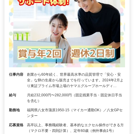
仕事内容
創業から60年続く、世界最高水準の品質管理で「安心・安
全」な卵の生産から販売までを行っています。2024年2月よ
り東証プライム市場上場のヤマエグループホールディ…
給与
月給232,000円〜282,000円（固定残業手当・固定休日手当
を含む）
勤務地
福岡県八女市蒲原1950-15（マイカー通勤OK）／八女GPセ
ンター
応募資格
高卒以上、事務職経験者、基本的なエクセル操作ができる方
（マクロ不要・四則計算）、定年60歳（例外事由1号）