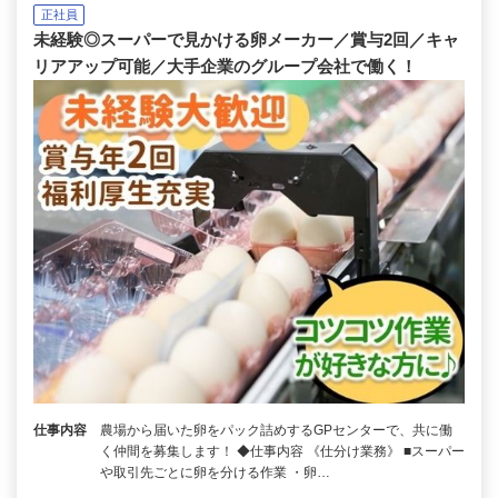
正社員
未経験◎スーパーで見かける卵メーカー／賞与2回／キャ
リアアップ可能／大手企業のグループ会社で働く！
仕事内容
農場から届いた卵をパック詰めするGPセンターで、共に働
く仲間を募集します！ ◆仕事内容 《仕分け業務》 ■スーパー
や取引先ごとに卵を分ける作業 ・卵…