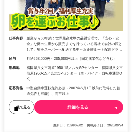
仕事内容
創業から60年続く世界最高水準の品質管理で、「安心・安
全」な卵の生産から販売までを行っている当社で会社の顔と
して、卵をスーパーへ配送する中～近距離ルート配送ドラ…
給与
月給263,000円～285,000円以上（固定残業代など含む）
勤務地
福岡県八女市蒲原1950-15／八女GPセンター、福岡県八女市
蒲原1950-15／合志GPセンター（車・バイク・自転車通勤O
K）
応募資格
中型自動車運転免許必須（2007年6月1日以前に取得した普
通免許も可能）、高卒以上
詳細を見る
後で見る
更新日： 2026/07/02 掲載終了日： 2026/09/24