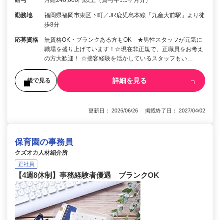
勤務地
福岡県福岡市東区下町／JR鹿児島本線「九産大前駅」より徒
歩8分
応募資格
無資格OK・ブランクある方もOK ★男性スタッフが元気に
職場を盛り上げています！☆現在非正規で、正職員をお考え
の方大歓迎！ ☆接客経験を活かしているスタッフもい…
詳細を見る
後で見る
更新日： 2026/06/26 掲載終了日： 2027/04/02
保育園の事務員
クズオカ人材紹介所
正社員
【4週8休制】事務経験者優遇 ブランクOK