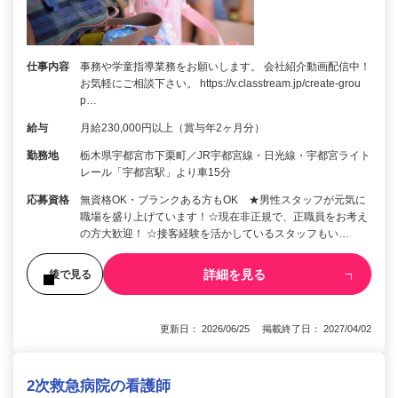
仕事内容
事務や学童指導業務をお願いします。 会社紹介動画配信中！
お気軽にご相談下さい。 https://v.classtream.jp/create-grou
p…
給与
月給230,000円以上（賞与年2ヶ月分）
勤務地
栃木県宇都宮市下栗町／JR宇都宮線・日光線・宇都宮ライト
レール「宇都宮駅」より車15分
応募資格
無資格OK・ブランクある方もOK ★男性スタッフが元気に
職場を盛り上げています！☆現在非正規で、正職員をお考え
の方大歓迎！ ☆接客経験を活かしているスタッフもい…
詳細を見る
後で見る
更新日： 2026/06/25 掲載終了日： 2027/04/02
2次救急病院の看護師