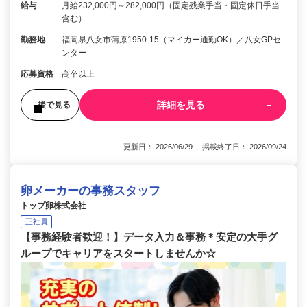
給与
月給232,000円～282,000円（固定残業手当・固定休日手当
含む）
勤務地
福岡県八女市蒲原1950-15（マイカー通勤OK）／八女GPセ
ンター
応募資格
高卒以上
詳細を見る
後で見る
更新日： 2026/06/29 掲載終了日： 2026/09/24
卵メーカーの事務スタッフ
トップ卵株式会社
正社員
【事務経験者歓迎！】データ入力＆事務＊安定の大手グ
ループでキャリアをスタートしませんか☆