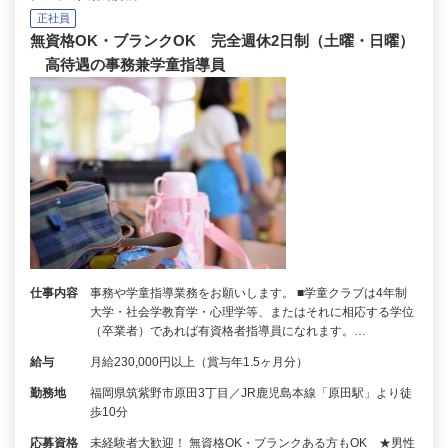
正社員
無資格OK・ブランクOK 完全週休2日制（土曜・日曜）
高待遇の事務兼学童指導員
仕事内容
事務や学童指導業務をお願いします。 ■学童クラブは4年制
大学・社会学教育学・心理学等、またはそれに相応する学位
（卒業者）であれば有資格者指導員になれます。…
給与
月給230,000円以上（賞与年1.5ヶ月分）
勤務地
福岡県筑紫野市原田3丁目／JR鹿児島本線「原田駅」より徒
歩10分
応募資格
未経験者大歓迎！ 無資格OK・ブランクある方もOK ★男性