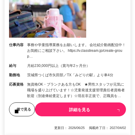
仕事内容
事務や学童指導業務をお願いします。 会社紹介動画配信中！
お気軽にご相談下さい。 https://v.classtream.jp/create-grou
p…
給与
月給230,000円以上（賞与年2ヶ月分）
勤務地
茨城県つくば市矢田部／TX「みどりの駅」より車4分
応募資格
無資格OK・ブランクある方もOK ★男性スタッフが元気に
職場を盛り上げています！☆児童発達支援管理責任者資格者
歓迎（別途俸給査定します）☆現在非正規で、正職員を…
詳細を見る
後で見る
更新日： 2026/06/25 掲載終了日： 2027/04/02