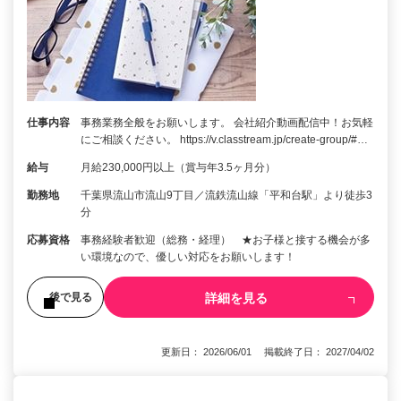
仕事内容
事務業務全般をお願いします。 会社紹介動画配信中！お気軽
にご相談ください。 https://v.classtream.jp/create-group/#…
給与
月給230,000円以上（賞与年3.5ヶ月分）
勤務地
千葉県流山市流山9丁目／流鉄流山線「平和台駅」より徒歩3
分
応募資格
事務経験者歓迎（総務・経理） ★お子様と接する機会が多
い環境なので、優しい対応をお願いします！
詳細を見る
後で見る
更新日： 2026/06/01 掲載終了日： 2027/04/02