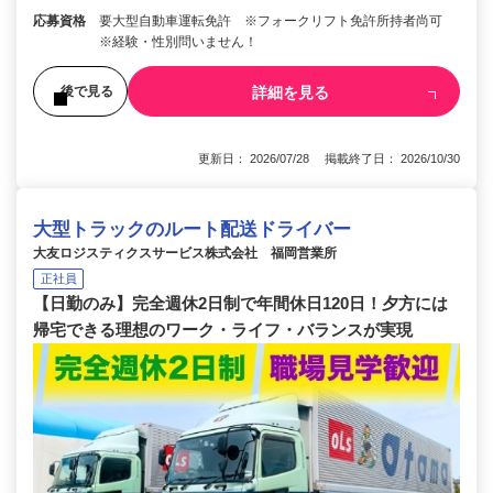
応募資格
要大型自動車運転免許 ※フォークリフト免許所持者尚可
※経験・性別問いません！
詳細を見る
後で見る
更新日： 2026/07/28 掲載終了日： 2026/10/30
大型トラックのルート配送ドライバー
大友ロジスティクスサービス株式会社 福岡営業所
正社員
【日勤のみ】完全週休2日制で年間休日120日！夕方には
帰宅できる理想のワーク・ライフ・バランスが実現