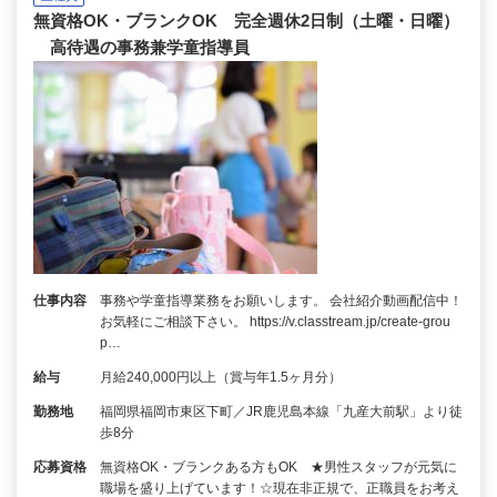
無資格OK・ブランクOK 完全週休2日制（土曜・日曜）
高待遇の事務兼学童指導員
仕事内容
事務や学童指導業務をお願いします。 会社紹介動画配信中！
お気軽にご相談下さい。 https://v.classtream.jp/create-grou
p…
給与
月給240,000円以上（賞与年1.5ヶ月分）
勤務地
福岡県福岡市東区下町／JR鹿児島本線「九産大前駅」より徒
歩8分
応募資格
無資格OK・ブランクある方もOK ★男性スタッフが元気に
職場を盛り上げています！☆現在非正規で、正職員をお考え