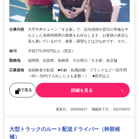
仕事内容
大手牛丼チェーン『すき家』で、店内清掃や翌日の準備を中
心とした深夜時間帯の業務をお任せします。お客様の来店も
落ち着いているので、接客・調理などは少なめです。その…
給与
月収270,000円以上（想定）
勤務地
福岡県、佐賀県、長崎県、大分県の「すき家」各店舗
応募資格
未経験者大歓迎 ■年齢・転職回数・ブランクなど一切不問
（40～50代で入社した人も多数！） ■高卒以上
詳細を見る
後で見る
更新日： 2026/04/17 掲載終了日： 2027/04/23
大型トラックのルート配送ドライバー（幹部候
補）