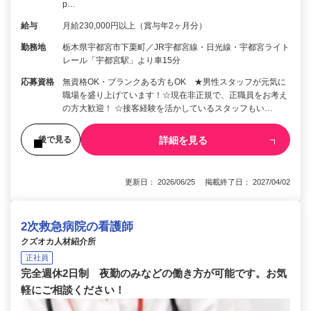
p…
給与
月給230,000円以上（賞与年2ヶ月分）
勤務地
栃木県宇都宮市下栗町／JR宇都宮線・日光線・宇都宮ライト
レール「宇都宮駅」より車15分
応募資格
無資格OK・ブランクある方もOK ★男性スタッフが元気に
職場を盛り上げています！☆現在非正規で、正職員をお考え
の方大歓迎！ ☆接客経験を活かしているスタッフもい…
詳細を見る
後で見る
更新日： 2026/06/25 掲載終了日： 2027/04/02
2次救急病院の看護師
クズオカ人材紹介所
正社員
完全週休2日制 夜勤のみなどの働き方が可能です。お気
軽にご相談ください！