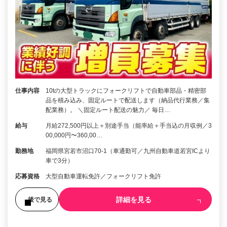
仕事内容
10tの大型トラックにフォークリフトで自動車部品・精密部
品を積み込み、固定ルートで配送します（納品代行業務／集
配業務）。 ＼固定ルート配送の魅力／ 毎日…
給与
月給272,500円以上＋別途手当（能率給＋手当込の月収例／3
00,000円〜360,00…
勤務地
福岡県宮若市沼口70-1（車通勤可／九州自動車道若宮ICより
車で3分）
応募資格
大型自動車運転免許／フォークリフト免許
詳細を見る
後で見る