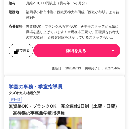
給与
月給210,000円以上（賞与年1.5ヶ月分）
勤務地
福岡県小郡市小郡／西鉄天神大牟田線「西鉄小郡駅」より徒
歩3分
応募資格
無資格OK・ブランクある方もOK ★男性スタッフが元気に
職場を盛り上げています！☆現在非正規で、正職員をお考え
の方大歓迎！ ☆接客経験を活かしているスタッフもい…
詳細を見る
後で見る
更新日： 2026/07/13 掲載終了日： 2027/04/02
学童の事務・学童指導員
クズオカ人材紹介所
正社員
無資格OK・ブランクOK 完全週休2日制（土曜・日曜）
高待遇の事務兼学童指導員