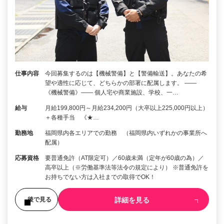
仕事内容
今回募集するのは【機械警備】と【警備輸送】。あなたの希
望や適性に応じて、どちらかの部署に配属します。 ――
《機械警備》―― 個人宅や商業施設、学校、一…
給与
月給199,800円～月給234,200円（大卒以上225,000円以上）
＋各種手当 《★…
勤務地
福岡県内各エリアでの勤務 （福岡県内いずれかの事業所へ
配属）
応募資格
要普通免許（AT限定可）／60歳未満（定年が60歳の為）／
高卒以上（※労働基準法等法令の規定により） ※普通免許を
お持ちでない方は入社までの取得でOK！
詳細を見る
後で見る