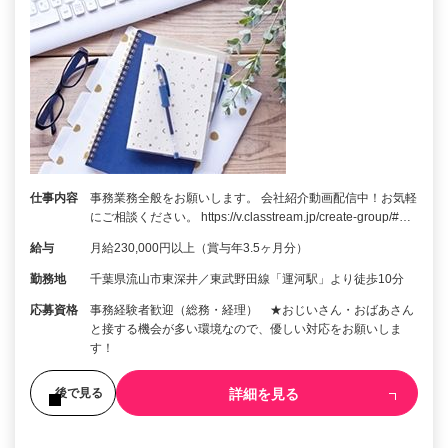
仕事内容
事務業務全般をお願いします。 会社紹介動画配信中！お気軽
にご相談ください。 https://v.classtream.jp/create-group/#…
給与
月給230,000円以上（賞与年3.5ヶ月分）
勤務地
千葉県流山市東深井／東武野田線「運河駅」より徒歩10分
応募資格
事務経験者歓迎（総務・経理） ★おじいさん・おばあさん
と接する機会が多い環境なので、優しい対応をお願いしま
す！
詳細を見る
後で見る