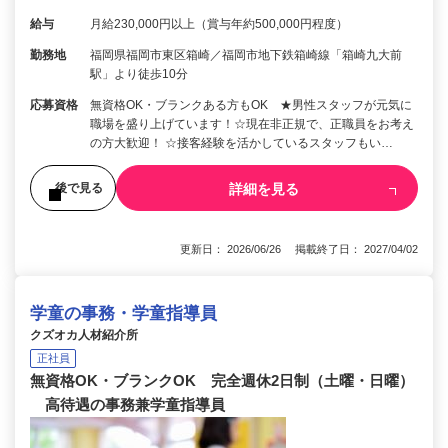
給与
月給230,000円以上（賞与年約500,000円程度）
勤務地
福岡県福岡市東区箱崎／福岡市地下鉄箱崎線「箱崎九大前
駅」より徒歩10分
応募資格
無資格OK・ブランクある方もOK ★男性スタッフが元気に
職場を盛り上げています！☆現在非正規で、正職員をお考え
の方大歓迎！ ☆接客経験を活かしているスタッフもい…
詳細を見る
後で見る
更新日： 2026/06/26 掲載終了日： 2027/04/02
学童の事務・学童指導員
クズオカ人材紹介所
正社員
無資格OK・ブランクOK 完全週休2日制（土曜・日曜）
高待遇の事務兼学童指導員