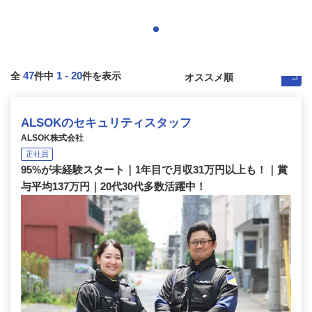
47
1
-
20
全
件中
件を表示
ALSOKのセキュリティスタッフ
ALSOK株式会社
正社員
95%が未経験スタート｜1年目で月収31万円以上も！｜賞
与平均137万円｜20代30代多数活躍中！