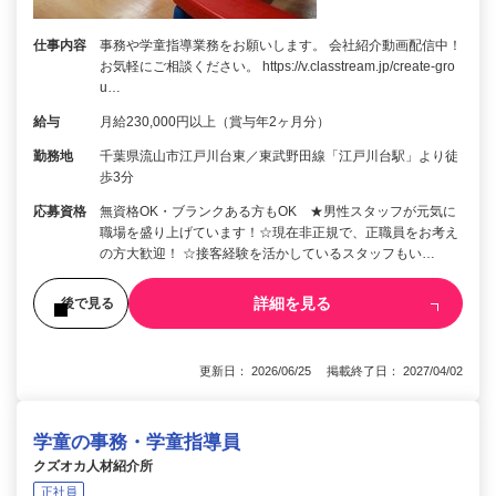
仕事内容
事務や学童指導業務をお願いします。 会社紹介動画配信中！
お気軽にご相談ください。 https://v.classtream.jp/create-gro
u…
給与
月給230,000円以上（賞与年2ヶ月分）
勤務地
千葉県流山市江戸川台東／東武野田線「江戸川台駅」より徒
歩3分
応募資格
無資格OK・ブランクある方もOK ★男性スタッフが元気に
職場を盛り上げています！☆現在非正規で、正職員をお考え
の方大歓迎！ ☆接客経験を活かしているスタッフもい…
詳細を見る
後で見る
更新日： 2026/06/25 掲載終了日： 2027/04/02
学童の事務・学童指導員
クズオカ人材紹介所
正社員