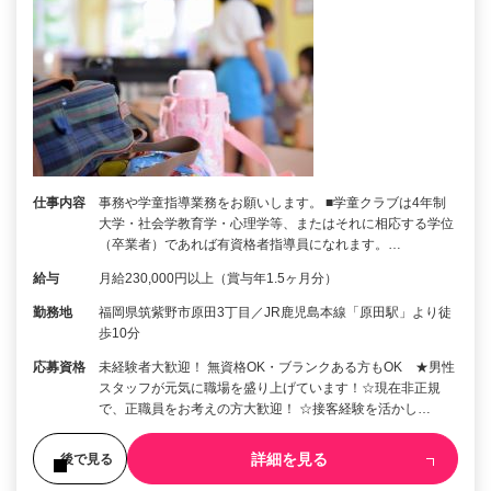
仕事内容
事務や学童指導業務をお願いします。 ■学童クラブは4年制
大学・社会学教育学・心理学等、またはそれに相応する学位
（卒業者）であれば有資格者指導員になれます。…
給与
月給230,000円以上（賞与年1.5ヶ月分）
勤務地
福岡県筑紫野市原田3丁目／JR鹿児島本線「原田駅」より徒
歩10分
応募資格
未経験者大歓迎！ 無資格OK・ブランクある方もOK ★男性
スタッフが元気に職場を盛り上げています！☆現在非正規
で、正職員をお考えの方大歓迎！ ☆接客経験を活かし…
詳細を見る
後で見る