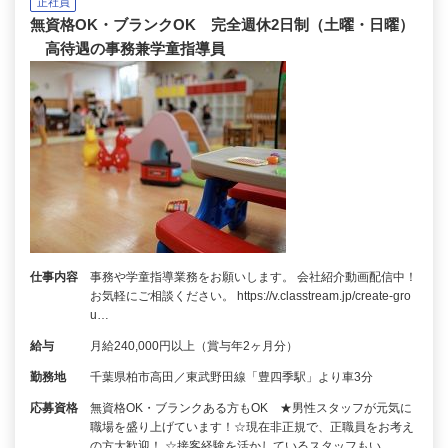
正社員
無資格OK・ブランクOK 完全週休2日制（土曜・日曜）
高待遇の事務兼学童指導員
仕事内容
事務や学童指導業務をお願いします。 会社紹介動画配信中！
お気軽にご相談ください。 https://v.classtream.jp/create-gro
u…
給与
月給240,000円以上（賞与年2ヶ月分）
勤務地
千葉県柏市高田／東武野田線「豊四季駅」より車3分
応募資格
無資格OK・ブランクある方もOK ★男性スタッフが元気に
職場を盛り上げています！☆現在非正規で、正職員をお考え
の方大歓迎！ ☆接客経験を活かしているスタッフもい…