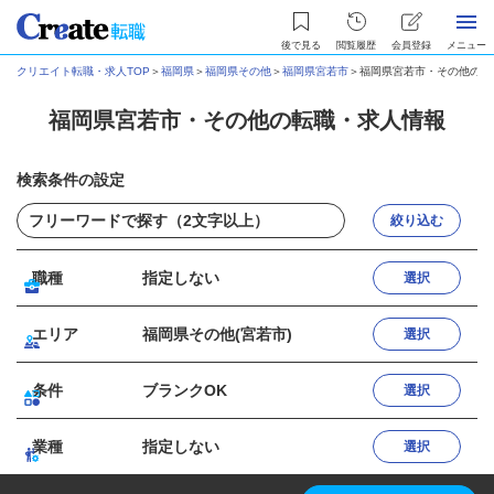
後で見る
閲覧履歴
会員登録
メニュー
クリエイト転職・求人TOP
＞
福岡県
＞
福岡県その他
＞
福岡県宮若市
＞
福岡県宮若市・その他の転
福岡県宮若市・その他の転職・求人情報
検索条件の設定
絞り込む
職種
指定しない
選択
エリア
福岡県その他(宮若市)
選択
条件
ブランクOK
選択
業種
指定しない
選択