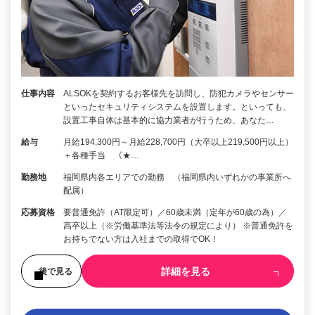
仕事内容
ALSOKを契約するお客様先を訪問し、防犯カメラやセンサー
といったセキュリティシステムを設置します。といっても、
設置工事自体は基本的に協力業者が行うため、あなた…
給与
月給194,300円～月給228,700円（大卒以上219,500円以上）
＋各種手当 《★…
勤務地
福岡県内各エリアでの勤務 （福岡県内いずれかの事業所へ
配属）
応募資格
要普通免許（AT限定可）／60歳未満（定年が60歳の為）／
高卒以上（※労働基準法等法令の規定により） ※普通免許を
お持ちでない方は入社までの取得でOK！
詳細を見る
後で見る