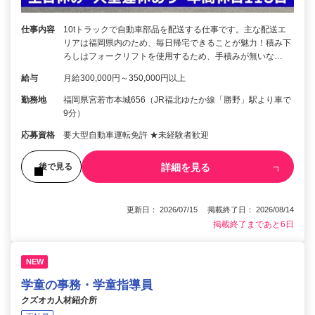
仕事内容
10tトラックで自動車部品を配送する仕事です。主な配送エ
リアは福岡県内のため、毎日帰宅できることが魅力！積み下
ろしはフォークリフトを使用するため、手積みが無いな…
給与
月給300,000円～350,000円以上
勤務地
福岡県宮若市本城656（JR福北ゆたか線「勝野」駅より車で
9分）
応募資格
要大型自動車運転免許 ★未経験者歓迎
詳細を見る
後で見る
更新日： 2026/07/15 掲載終了日： 2026/08/14
掲載終了まであと6日
NEW
学童の事務・学童指導員
クズオカ人材紹介所