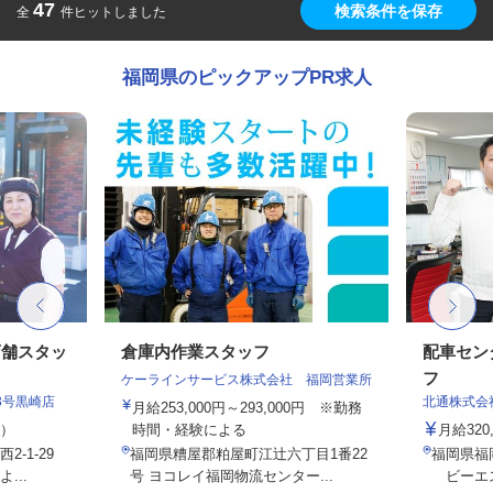
47
検索条件を保存
全
件ヒットしました
福岡県のピックアップPR求人
店舗スタッ
倉庫内作業スタッフ
配車セン
フ
ケーラインサービス株式会社 福岡営業所
3号黒崎店
北通株式会
月給253,000円～293,000円 ※勤務
定）
時間・経験による
月給320
-1-29
福岡県糟屋郡粕屋町江辻六丁目1番22
福岡県福岡
...
号 ヨコレイ福岡物流センター...
ビーエス