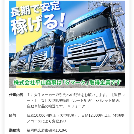
仕事内容
主に大手メーカー取引先への配送をお願いします。 【運行ル
ート】 ［1］大型地場輸送（ルート配送） ●パレット輸送、
自動車部品の輸送です。 ※フォーク…
給与
日給16,000円以上（大型地場）、日給12,000円以上（4t地場
／コースにより変動あり…
勤務地
福岡県宮若市磯光1010-6