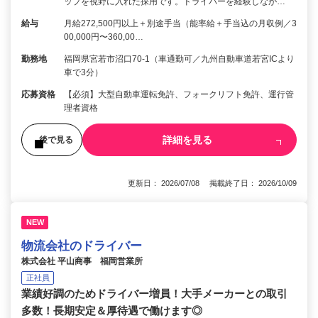
ップを視野に入れた採用です。ドライバーを経験しなが…
給与
月給272,500円以上＋別途手当（能率給＋手当込の月収例／3
00,000円〜360,00…
勤務地
福岡県宮若市沼口70-1（車通勤可／九州自動車道若宮ICより
車で3分）
応募資格
【必須】大型自動車運転免許、フォークリフト免許、運行管
理者資格
詳細を見る
後で見る
更新日： 2026/07/08 掲載終了日： 2026/10/09
NEW
物流会社のドライバー
株式会社 平山商事 福岡営業所
正社員
業績好調のためドライバー増員！大手メーカーとの取引
多数！長期安定＆厚待遇で働けます◎