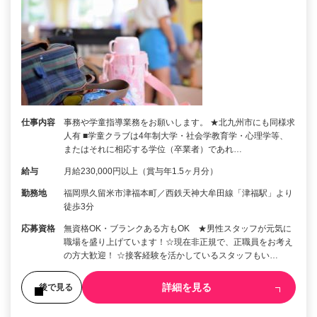
仕事内容
事務や学童指導業務をお願いします。 ★北九州市にも同様求
人有 ■学童クラブは4年制大学・社会学教育学・心理学等、
またはそれに相応する学位（卒業者）であれ…
給与
月給230,000円以上（賞与年1.5ヶ月分）
勤務地
福岡県久留米市津福本町／西鉄天神大牟田線「津福駅」より
徒歩3分
応募資格
無資格OK・ブランクある方もOK ★男性スタッフが元気に
職場を盛り上げています！☆現在非正規で、正職員をお考え
の方大歓迎！ ☆接客経験を活かしているスタッフもい…
詳細を見る
後で見る