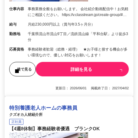
仕事内容
事務業務全般をお願いします。 会社紹介動画配信中！お気軽
にご相談ください。 https://v.classtream.jp/create-group/#…
給与
月給230,000円以上（賞与年3.5ヶ月分）
勤務地
千葉県流山市流山9丁目／流鉄流山線「平和台駅」より徒歩3
分
応募資格
事務経験者歓迎（総務・経理） ★お子様と接する機会が多
い環境なので、優しい対応をお願いします！
詳細を見る
後で見る
更新日： 2026/06/01 掲載終了日： 2027/04/02
特別養護老人ホームの事務員
クズオカ人材紹介所
正社員
【4週8休制】事務経験者優遇 ブランクOK