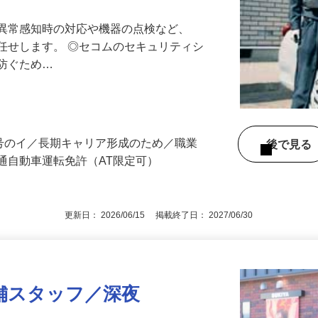
る異常感知時の対応や機器の点検など、
任せします。 ◎セコムのセキュリティシ
に防ぐため…
3号のイ／長期キャリア形成のため／職業
後で見
通自動車運転免許（AT限定可）
更新日： 2026/06/15 掲載終了日： 2027/06/30