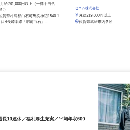
県販株式会社
月給281,000円以上（一律手当含
セコム株式会社
む）
月給219,800円以上
佐賀県杵島郡白石町馬洗神辺1540-1
（JR長崎本線「肥前白石」...
佐賀県武雄市内各所
最長10連休／福利厚生充実／平均年収600