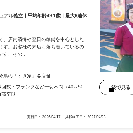
舗スタッフ／深夜
アル確立｜平均年齢49.1歳｜最大9連休
』で、店内清掃や翌日の準備を中心とした
します。お客様の来店も落ち着いているの
めです。その…
大分県の「すき家」各店舗
職回数・ブランクなど一切不問（40～50
後で見
■高卒以上
更新日： 2026/04/17 掲載終了日： 2027/04/23