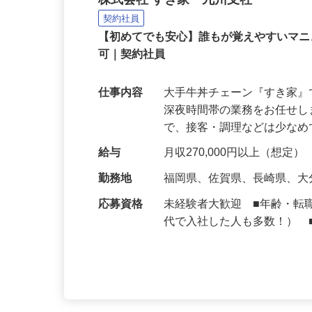
牛丼チェーンすき家の店
株式会社 すき家 九州支社
契約社員
【初めてでも安心】誰もが覚えやすいマニュ
可｜契約社員
仕事内容
大手牛丼チェーン『すき家
深夜時間帯の業務をお任せ
で、接客・調理などは少な
給与
月収270,000円以上（想定）
勤務地
福岡県、佐賀県、長崎県、
応募資格
未経験者大歓迎 ■年齢・転
代で入社した人も多数！） 