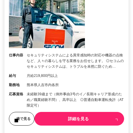
仕事内容
セキュリティシステムによる異常感知時の対応や機器の点検
など、人々の暮らしを守る業務をお任せします。 ◎セコムの
セキュリティシステムは、トラブルを未然に防ぐため…
給与
月給219,800円以上
勤務地
熊本県人吉市内各所
応募資格
未経験39歳まで（例外事由3号のイ／長期キャリア形成のた
め／職業経験不問）、高卒以上 ◎普通自動車運転免許（AT
限定可）
詳細を見る
後で見る