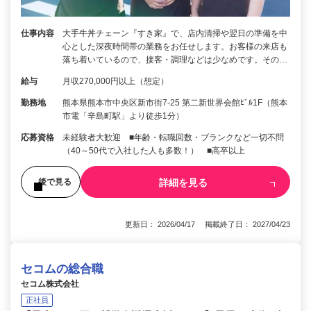
仕事内容
大手牛丼チェーン『すき家』で、店内清掃や翌日の準備を中
心とした深夜時間帯の業務をお任せします。お客様の来店も
落ち着いているので、接客・調理などは少なめです。その…
給与
月収270,000円以上（想定）
勤務地
熊本県熊本市中央区新市街7-25 第二新世界会館ﾋﾞﾙ1F（熊本
市電「辛島町駅」より徒歩1分）
応募資格
未経験者大歓迎 ■年齢・転職回数・ブランクなど一切不問
（40～50代で入社した人も多数！） ■高卒以上
詳細を見る
後で見る
更新日： 2026/04/17 掲載終了日： 2027/04/23
セコムの総合職
セコム株式会社
正社員