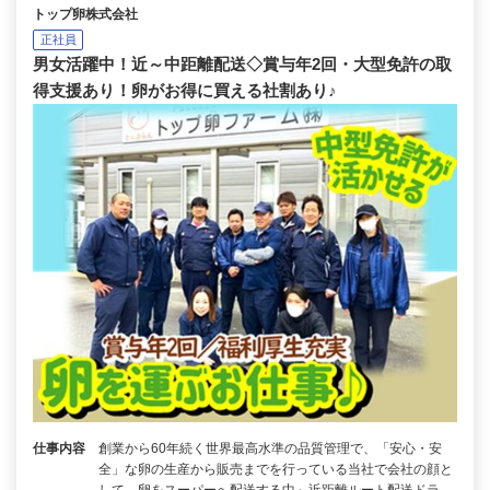
トップ卵株式会社
正社員
男女活躍中！近～中距離配送◇賞与年2回・大型免許の取
得支援あり！卵がお得に買える社割あり♪
仕事内容
創業から60年続く世界最高水準の品質管理で、「安心・安
全」な卵の生産から販売までを行っている当社で会社の顔と