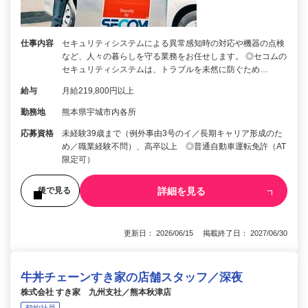
仕事内容
セキュリティシステムによる異常感知時の対応や機器の点検
など、人々の暮らしを守る業務をお任せします。 ◎セコムの
セキュリティシステムは、トラブルを未然に防ぐため…
給与
月給219,800円以上
勤務地
熊本県宇城市内各所
応募資格
未経験39歳まで（例外事由3号のイ／長期キャリア形成のた
め／職業経験不問）、高卒以上 ◎普通自動車運転免許（AT
限定可）
詳細を見る
後で見る
更新日： 2026/06/15 掲載終了日： 2027/06/30
牛丼チェーンすき家の店舗スタッフ／深夜
株式会社 すき家 九州支社／熊本秋津店
契約社員