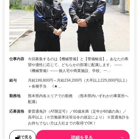
仕事内容
今回募集するのは【機械警備】と【警備輸送】。あなたの希
望や適性に応じて、どちらかの部署に配属します。 ――
《機械警備》―― 個人宅や商業施設、学校、一…
給与
月給199,800円～月給234,200円（大卒以上225,000円以上）
＋各種手当 《★…
勤務地
熊本県内各エリアでの勤務 （熊本県内いずれかの事業所へ
配属）
応募資格
要普通免許（AT限定可）／60歳未満（定年が60歳の為）／
高卒以上（※労働基準法等法令の規定により） ※普通免許を
お持ちでない方は入社までの取得でOK！
詳細を見る
後で見る