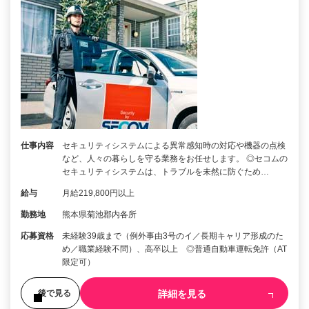
仕事内容
セキュリティシステムによる異常感知時の対応や機器の点検
など、人々の暮らしを守る業務をお任せします。 ◎セコムの
セキュリティシステムは、トラブルを未然に防ぐため…
給与
月給219,800円以上
勤務地
熊本県菊池郡内各所
応募資格
未経験39歳まで（例外事由3号のイ／長期キャリア形成のた
め／職業経験不問）、高卒以上 ◎普通自動車運転免許（AT
限定可）
詳細を見る
後で見る