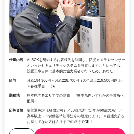
仕事内容
ALSOKを契約するお客様先を訪問し、防犯カメラやセンサー
といったセキュリティシステムを設置します。といっても、
設置工事自体は基本的に協力業者が行うため、あなた…
給与
月給194,300円～月給228,700円（大卒以上219,500円以上）
＋各種手当 《★…
勤務地
熊本県内各エリアでの勤務 （熊本県内いずれかの事業所へ
配属）
応募資格
要普通免許（AT限定可）／60歳未満（定年が60歳の為）／
高卒以上（※労働基準法等法令の規定により） ※普通免許を
お持ちでない方は入社までの取得でOK！