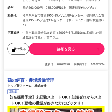
して、卵をスーパーへ配送する中～近距離ルート配送ドラ…
給与
月給263,000円～285,000円以上（固定残業代など含む）
勤務地
福岡県八女市蒲原1950-15／八女GPセンター、福岡県八女市
蒲原1950-15／合志GPセンター（車・バイク・自転車通勤O
K）
応募資格
中型自動車運転免許必須（2007年6月1日以前に取得した普
通免許も可能）、高卒以上
詳細を見る
後で見る
更新日： 2026/07/02 掲載終了日： 2026/09/24
鶏の飼育・農場設備管理
トップ卵ファーム 株式会社
正社員
【2名採用予定】未経験スタートOK！知識ゼロからスタ
ートOK！動物の世話が好きな方にピッタリ！