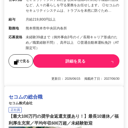
など、人々の暮らしを守る業務をお任せします。 ◎セコムの
セキュリティシステムは、トラブルを未然に防ぐため…
給与
月給219,800円以上
勤務地
熊本県熊本市中央区内各所
応募資格
未経験39歳まで（例外事由3号のイ／長期キャリア形成のた
め／職業経験不問）、高卒以上 ◎普通自動車運転免許（AT
限定可）
詳細を見る
後で見る
更新日： 2026/06/15 掲載終了日： 2027/06/30
セコムの総合職
セコム株式会社
正社員
【最大100万円の奨学金返還支援あり！】最長10連休／福
利厚生充実／平均年収600万超／未経験歓迎