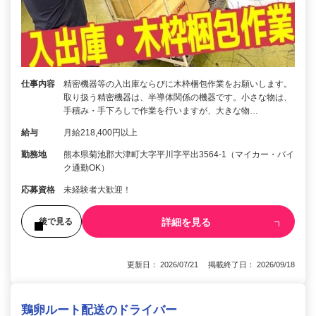
仕事内容
精密機器等の入出庫ならびに木枠梱包作業をお願いします。
取り扱う精密機器は、半導体関係の機器です。小さな物は、
手積み・手下ろしで作業を行いますが、大きな物…
給与
月給218,400円以上
勤務地
熊本県菊池郡大津町大字平川字平出3564-1（マイカー・バイ
ク通勤OK）
応募資格
未経験者大歓迎！
詳細を見る
後で見る
更新日： 2026/07/21 掲載終了日： 2026/09/18
鶏卵ルート配送のドライバー