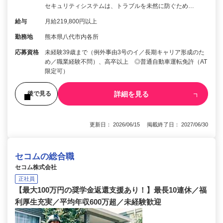
セキュリティシステムは、トラブルを未然に防ぐため…
給与
月給219,800円以上
勤務地
熊本県八代市内各所
応募資格
未経験39歳まで（例外事由3号のイ／長期キャリア形成のた
め／職業経験不問）、高卒以上 ◎普通自動車運転免許（AT
限定可）
詳細を見る
後で見る
更新日： 2026/06/15 掲載終了日： 2027/06/30
セコムの総合職
セコム株式会社
正社員
【最大100万円の奨学金返還支援あり！】最長10連休／福
利厚生充実／平均年収600万超／未経験歓迎