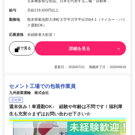
る多種多様な部品。日本を代表する二輪・自動車…
給与
月給218,400円以上
勤務地
熊本県菊池郡大津町大字平川字平出3564-1（マイカー・バイ
ク通勤OK）
応募資格
未経験者大歓迎！
詳細を見る
後で見る
更新日： 2026/07/21 掲載終了日： 2026/09/18
セメント工場での包装作業員
九州産業運輸 株式会社
正社員
週末休み！車通勤OK♪ 経験や年齢は不問です！福利厚
生も充実☆まずはお問い合わせ下さい☆