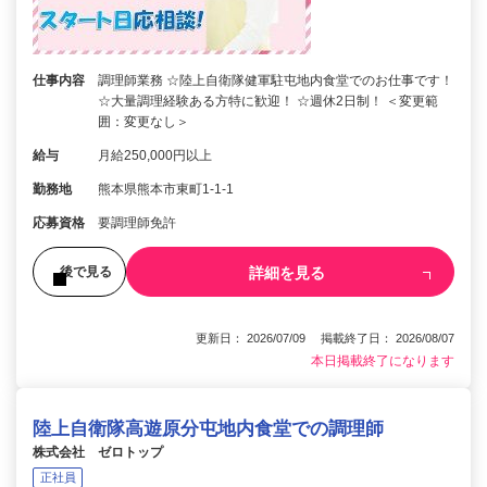
仕事内容
調理師業務 ☆陸上自衛隊健軍駐屯地内食堂でのお仕事です！
☆大量調理経験ある方特に歓迎！ ☆週休2日制！ ＜変更範
囲：変更なし＞
給与
月給250,000円以上
勤務地
熊本県熊本市東町1-1-1
応募資格
要調理師免許
詳細を見る
後で見る
更新日： 2026/07/09 掲載終了日： 2026/08/07
本日掲載終了になります
陸上自衛隊高遊原分屯地内食堂での調理師
株式会社 ゼロトップ
正社員