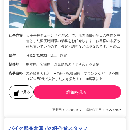
仕事内容
大手牛丼チェーン『すき家』で、店内清掃や翌日の準備を中
心とした深夜時間帯の業務をお任せします。お客様の来店も
落ち着いているので、接客・調理などは少なめです。その…
給与
月収270,000円以上（想定）
勤務地
熊本県、宮崎県、鹿児島県の「すき家」各店舗
応募資格
未経験者大歓迎 ■年齢・転職回数・ブランクなど一切不問
（40～50代で入社した人も多数！） ■高卒以上
詳細を見る
後で見る
更新日： 2026/04/17 掲載終了日： 2027/04/23
バイク部品倉庫での軽作業スタッフ