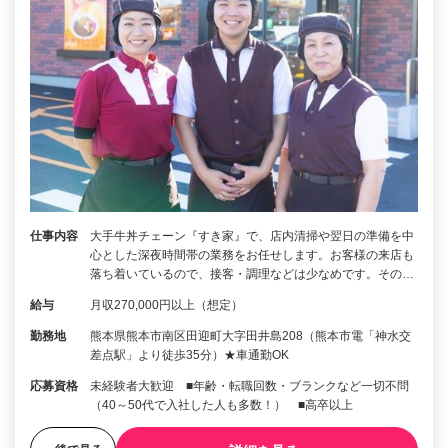
仕事内容
大手牛丼チェーン『すき家』で、店内清掃や翌日の準備を中
心とした深夜時間帯の業務をお任せします。お客様の来店も
落ち着いているので、接客・調理などは少なめです。その…
給与
月収270,000円以上（想定）
勤務地
熊本県熊本市南区田迎町大字田井島208（熊本市電「神水交
差点駅」より徒歩35分）★車通勤OK
応募資格
未経験者大歓迎 ■年齢・転職回数・ブランクなど一切不問
（40～50代で入社した人も多数！） ■高卒以上