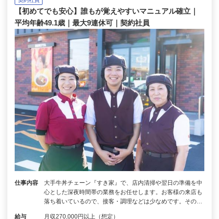
【初めてでも安心】誰もが覚えやすいマニュアル確立｜
平均年齢49.1歳｜最大9連休可｜契約社員
仕事内容
大手牛丼チェーン『すき家』で、店内清掃や翌日の準備を中
心とした深夜時間帯の業務をお任せします。お客様の来店も
落ち着いているので、接客・調理などは少なめです。その…
給与
月収270,000円以上（想定）