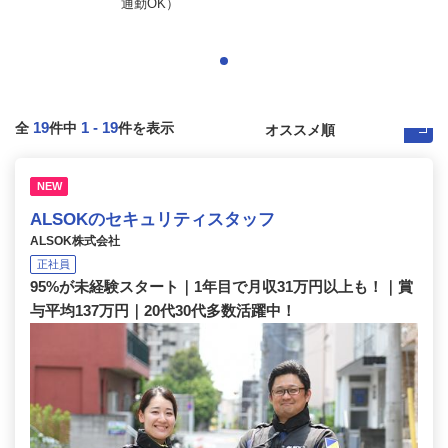
通勤OK）
19
1
-
19
全
件中
件を表示
NEW
ALSOKのセキュリティスタッフ
ALSOK株式会社
正社員
95%が未経験スタート｜1年目で月収31万円以上も！｜賞
与平均137万円｜20代30代多数活躍中！