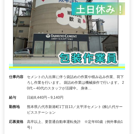
仕事内容
セメントの入出庫に伴う袋詰めの作業や積み込み作業、荷下
ろし作業を行います。 袋詰め作業は機械操作で行います。 2
0代～40代のスタッフが活躍中。 身体…
給与
日給8,440円～9,140円
勤務地
熊本県八代市新港町1丁目13／太平洋セメント (株)八代サー
ビスステーション
応募資格
高卒以上、要普通自動車運転免許 ※定年60歳（例外事由1
号）