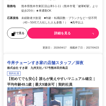
勤務地
熊本県熊本市東区沼山津3-1-11（熊本市電「健軍町駅」より
徒歩20分）★車通勤OK
応募資格
未経験者大歓迎 ■年齢・転職回数・ブランクなど一切不問
（40～50代で入社した人も多数！） ■高卒以上
詳細を見る
後で見る
更新日： 2026/04/17 掲載終了日： 2027/04/23
牛丼チェーンすき家の店舗スタッフ／深夜
株式会社 すき家 九州支社／57号熊本田井島店
契約社員
【初めてでも安心】誰もが覚えやすいマニュアル確立｜
平均年齢49.1歳｜最大9連休可｜契約社員