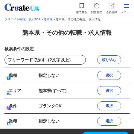
後で見る
閲覧履歴
会員登録
メニュー
クリエイト転職・求人TOP
＞
熊本県
＞
熊本県・その他の転職・求人情報
熊本県・その他の転職・求人情報
検索条件の設定
絞り込む
職種
指定しない
選択
エリア
熊本県(すべて)
選択
条件
ブランクOK
選択
業種
指定しない
選択