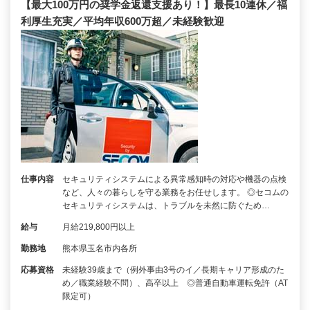
【最大100万円の奨学金返還支援あり！】最長10連休／福
利厚生充実／平均年収600万超／未経験歓迎
仕事内容
セキュリティシステムによる異常感知時の対応や機器の点検
など、人々の暮らしを守る業務をお任せします。 ◎セコムの
セキュリティシステムは、トラブルを未然に防ぐため…
給与
月給219,800円以上
勤務地
熊本県玉名市内各所
応募資格
未経験39歳まで（例外事由3号のイ／長期キャリア形成のた
め／職業経験不問）、高卒以上 ◎普通自動車運転免許（AT
限定可）