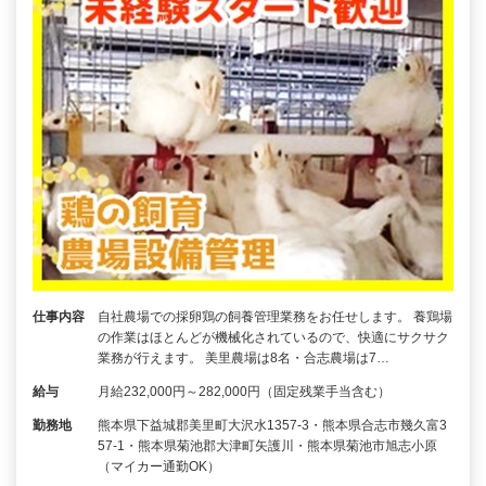
仕事内容
自社農場での採卵鶏の飼養管理業務をお任せします。 養鶏場
の作業はほとんどが機械化されているので、快適にサクサク
業務が行えます。 美里農場は8名・合志農場は7…
給与
月給232,000円～282,000円（固定残業手当含む）
勤務地
熊本県下益城郡美里町大沢水1357‐3・熊本県合志市幾久富3
57-1・熊本県菊池郡大津町矢護川・熊本県菊池市旭志小原
（マイカー通勤OK）