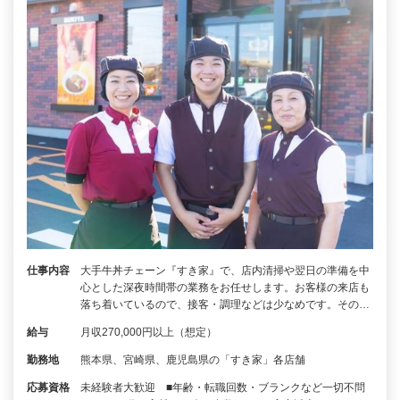
仕事内容
大手牛丼チェーン『すき家』で、店内清掃や翌日の準備を中
心とした深夜時間帯の業務をお任せします。お客様の来店も
落ち着いているので、接客・調理などは少なめです。その…
給与
月収270,000円以上（想定）
勤務地
熊本県、宮崎県、鹿児島県の「すき家」各店舗
応募資格
未経験者大歓迎 ■年齢・転職回数・ブランクなど一切不問