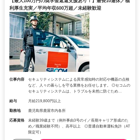
【最大100万円の奨学金返還支援あり！】最長10連休／福
利厚生充実／平均年収600万超／未経験歓迎
仕事内容
セキュリティシステムによる異常感知時の対応や機器の点検
など、人々の暮らしを守る業務をお任せします。 ◎セコムの
セキュリティシステムは、トラブルを未然に防ぐため…
給与
月給219,800円以上
勤務地
鹿児島県鹿屋市内各所
応募資格
未経験39歳まで（例外事由3号のイ／長期キャリア形成のた
め／職業経験不問）、高卒以上 ◎普通自動車運転免許（AT
限定可）