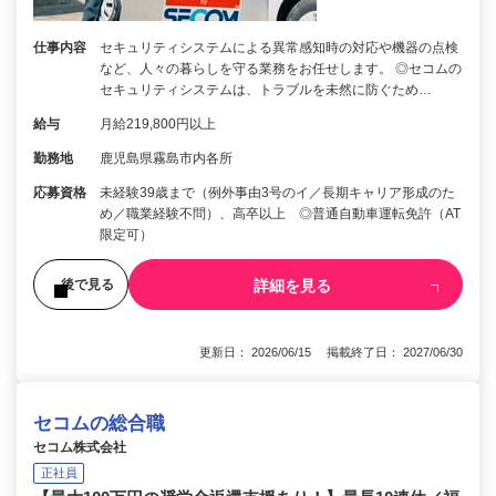
仕事内容
セキュリティシステムによる異常感知時の対応や機器の点検
など、人々の暮らしを守る業務をお任せします。 ◎セコムの
セキュリティシステムは、トラブルを未然に防ぐため…
給与
月給219,800円以上
勤務地
鹿児島県霧島市内各所
応募資格
未経験39歳まで（例外事由3号のイ／長期キャリア形成のた
め／職業経験不問）、高卒以上 ◎普通自動車運転免許（AT
限定可）
詳細を見る
後で見る
更新日： 2026/06/15 掲載終了日： 2027/06/30
セコムの総合職
セコム株式会社
正社員