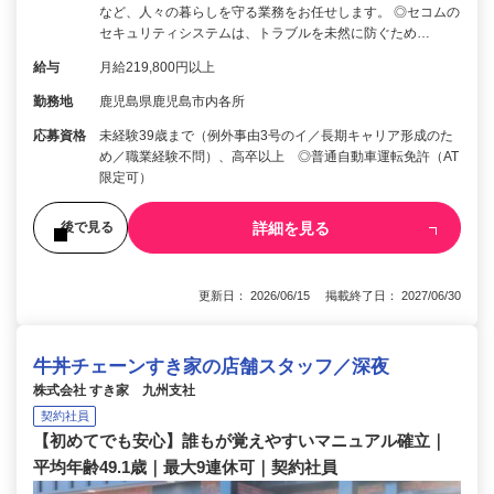
など、人々の暮らしを守る業務をお任せします。 ◎セコムの
セキュリティシステムは、トラブルを未然に防ぐため…
給与
月給219,800円以上
勤務地
鹿児島県鹿児島市内各所
応募資格
未経験39歳まで（例外事由3号のイ／長期キャリア形成のた
め／職業経験不問）、高卒以上 ◎普通自動車運転免許（AT
限定可）
詳細を見る
後で見る
更新日： 2026/06/15 掲載終了日： 2027/06/30
牛丼チェーンすき家の店舗スタッフ／深夜
株式会社 すき家 九州支社
契約社員
【初めてでも安心】誰もが覚えやすいマニュアル確立｜
平均年齢49.1歳｜最大9連休可｜契約社員