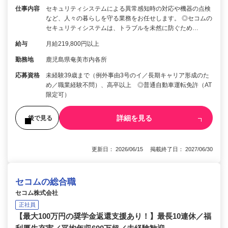
仕事内容
セキュリティシステムによる異常感知時の対応や機器の点検
など、人々の暮らしを守る業務をお任せします。 ◎セコムの
セキュリティシステムは、トラブルを未然に防ぐため…
給与
月給219,800円以上
勤務地
鹿児島県奄美市内各所
応募資格
未経験39歳まで（例外事由3号のイ／長期キャリア形成のた
め／職業経験不問）、高卒以上 ◎普通自動車運転免許（AT
限定可）
詳細を見る
後で見る
更新日： 2026/06/15 掲載終了日： 2027/06/30
セコムの総合職
セコム株式会社
正社員
【最大100万円の奨学金返還支援あり！】最長10連休／福