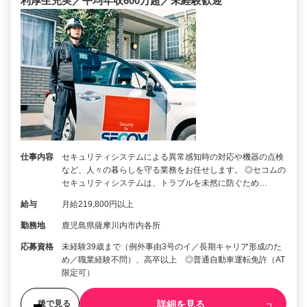
利厚生充実／平均年収600万超／未経験歓迎
仕事内容
セキュリティシステムによる異常感知時の対応や機器の点検
など、人々の暮らしを守る業務をお任せします。 ◎セコムの
セキュリティシステムは、トラブルを未然に防ぐため…
給与
月給219,800円以上
勤務地
鹿児島県薩摩川内市内各所
応募資格
未経験39歳まで（例外事由3号のイ／長期キャリア形成のた
め／職業経験不問）、高卒以上 ◎普通自動車運転免許（AT
限定可）
詳細を見る
後で見る