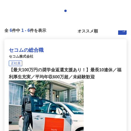
6
1
-
6
全
件中
件を表示
セコムの総合職
セコム株式会社
正社員
【最大100万円の奨学金返還支援あり！】最長10連休／福
利厚生充実／平均年収600万超／未経験歓迎