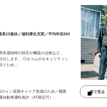
最長10連休／福利厚生充実／平均年収600
る異常感知時の対応や機器の点検など、
任せします。 ◎セコムのセキュリティシ
に防ぐため…
3号のイ／長期キャリア形成のため／職業
後で見