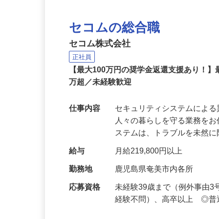
セコムの総合職
セコム株式会社
正社員
【最大100万円の奨学金返還支援あり！】
万超／未経験歓迎
仕事内容
セキュリティシステムによ
人々の暮らしを守る業務をお
ステムは、トラブルを未然
給与
月給219,800円以上
勤務地
鹿児島県奄美市内各所
応募資格
未経験39歳まで（例外事由