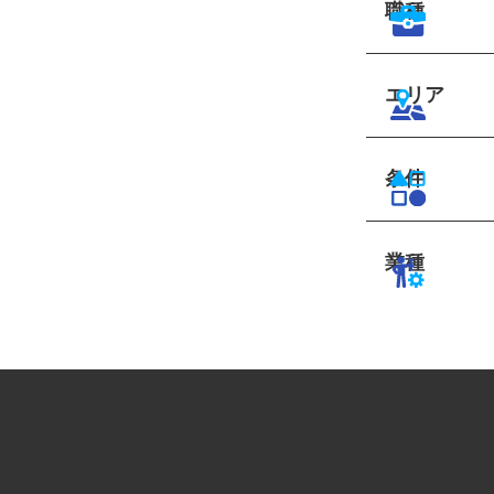
職種
エリア
条件
業種