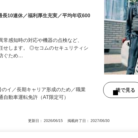
最長10連休／福利厚生充実／平均年収600
る異常感知時の対応や機器の点検など、
任せします。 ◎セコムのセキュリティシ
に防ぐため…
3号のイ／長期キャリア形成のため／職業
後で見
通自動車運転免許（AT限定可）
更新日： 2026/06/15 掲載終了日： 2027/06/30