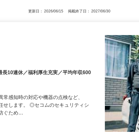
通自動車運転免許（AT限定可）
更新日： 2026/06/15 掲載終了日： 2027/06/30
最長10連休／福利厚生充実／平均年収600
る異常感知時の対応や機器の点検など、
任せします。 ◎セコムのセキュリティシ
に防ぐため…