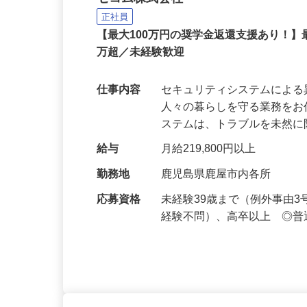
セコムの総合職
セコム株式会社
正社員
【最大100万円の奨学金返還支援あり！】
万超／未経験歓迎
仕事内容
セキュリティシステムによ
人々の暮らしを守る業務をお
ステムは、トラブルを未然
給与
月給219,800円以上
勤務地
鹿児島県鹿屋市内各所
応募資格
未経験39歳まで（例外事由
経験不問）、高卒以上 ◎普