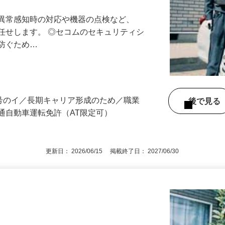
る異常感知時の対応や機器の点検など、
任せします。 ◎セコムのセキュリティシ
に防ぐため…
3号のイ／長期キャリア形成のため／職業
後で見
通自動車運転免許（AT限定可）
更新日： 2026/06/15 掲載終了日： 2027/06/30