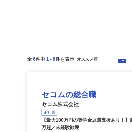
全
6
件中
1
-
6
件を表示
セコムの総合職
セコム株式会社
正社員
【最大100万円の奨学金返還支援あり！】