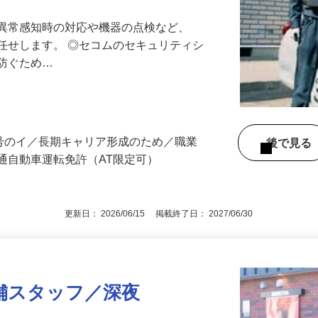
る異常感知時の対応や機器の点検など、
任せします。 ◎セコムのセキュリティシ
に防ぐため…
3号のイ／長期キャリア形成のため／職業
後で見
通自動車運転免許（AT限定可）
更新日： 2026/06/15 掲載終了日： 2027/06/30