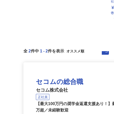
全
2
件中
1
-
2
件を表示
セコムの総合職
セコム株式会社
正社員
【最大100万円の奨学金返還支援あり！】