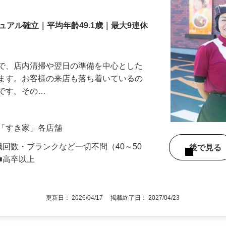
舗スタッフ／深夜
アル確立｜平均年齢49.1歳｜最大9連休
』で、店内清掃や翌日の準備を中心とした
します。お客様の来店も落ち着いているの
めです。その…
の「すき家」各店舗
職回数・ブランクなど一切不問（40～50
後で見
■高卒以上
更新日： 2026/04/17 掲載終了日： 2027/04/23