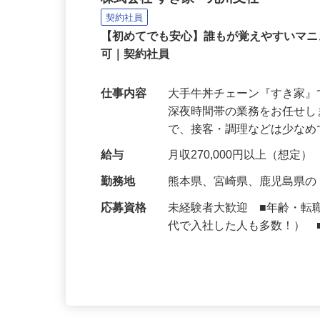
牛丼チェーンすき家の店
株式会社 すき家 九州支社
契約社員
【初めてでも安心】誰もが覚えやすいマニュ
可｜契約社員
仕事内容
大手牛丼チェーン『すき家
深夜時間帯の業務をお任せ
で、接客・調理などは少な
給与
月収270,000円以上（想定）
勤務地
熊本県、宮崎県、鹿児島県
応募資格
未経験者大歓迎 ■年齢・転
代で入社した人も多数！） 