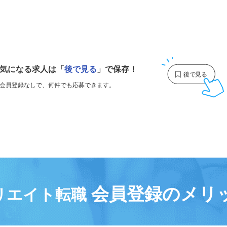
1
気になる求人は
「
後で見る
」で保存！
会員登録なしで、
何件でも応募できます。
会員登録のメリ
リエイト転職