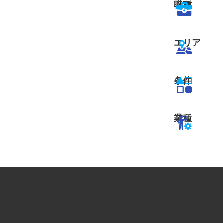
職種
エリア
条件
業種