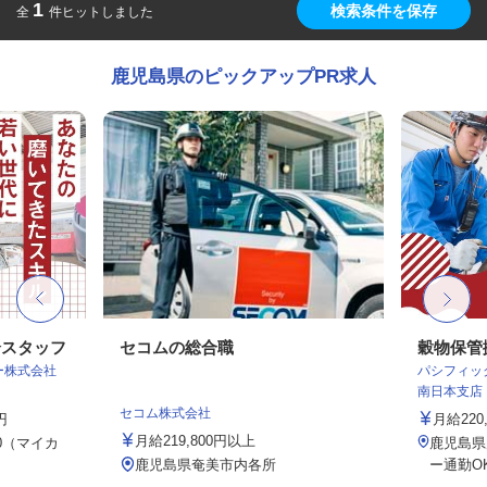
1
検索条件を保存
全
件ヒットしました
鹿児島県のピックアップPR求人
全スタッフ
セコムの総合職
穀物保管
ター株式会社
パシフィッ
南日本支店
セコム株式会社
円
月給220,
月給219,800円以上
0（マイカ
鹿児島県
鹿児島県奄美市内各所
ー通勤O