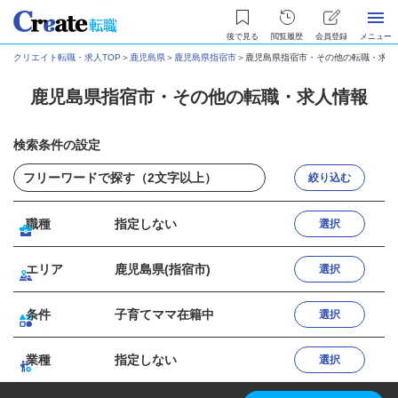
後で見る
閲覧履歴
会員登録
メニュー
クリエイト転職・求人TOP
＞
鹿児島県
＞
鹿児島県指宿市
＞
鹿児島県指宿市・その他の転職・求人
鹿児島県指宿市・その他の転職・求人情報
検索条件の設定
絞り込む
職種
指定しない
選択
エリア
鹿児島県(指宿市)
選択
条件
子育てママ在籍中
選択
業種
指定しない
選択