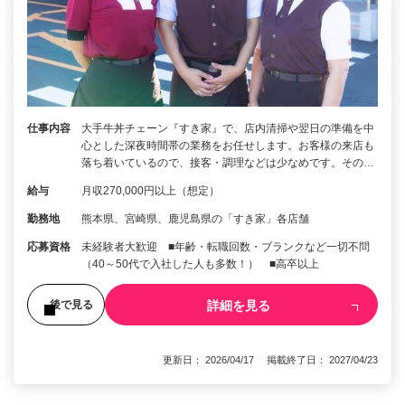
仕事内容
大手牛丼チェーン『すき家』で、店内清掃や翌日の準備を中
心とした深夜時間帯の業務をお任せします。お客様の来店も
落ち着いているので、接客・調理などは少なめです。その…
給与
月収270,000円以上（想定）
勤務地
熊本県、宮崎県、鹿児島県の「すき家」各店舗
応募資格
未経験者大歓迎 ■年齢・転職回数・ブランクなど一切不問
（40～50代で入社した人も多数！） ■高卒以上
詳細を見る
後で見る
更新日： 2026/04/17 掲載終了日： 2027/04/23