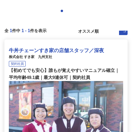
1
1
-
1
全
件中
件を表示
牛丼チェーンすき家の店舗スタッフ／深夜
株式会社 すき家 九州支社
契約社員
【初めてでも安心】誰もが覚えやすいマニュアル確立｜
平均年齢49.1歳｜最大9連休可｜契約社員