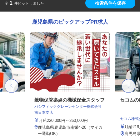
1
検索条件を保存
全
件ヒットしました
鹿児島県のピックアップPR求人
穀物保管拠点の機械保全スタッフ
セコムの
パシフィックグレーンセンター株式会社
南日本支店
セコム株式
月給220,000円～260,000円
月給219
鹿児島県鹿児島市南栄4-20（マイカ
ー通勤OK）
鹿児島