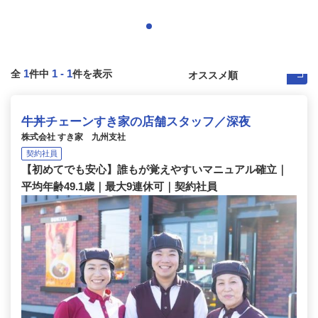
1
1
-
1
全
件中
件を表示
牛丼チェーンすき家の店舗スタッフ／深夜
株式会社 すき家 九州支社
契約社員
【初めてでも安心】誰もが覚えやすいマニュアル確立｜
平均年齢49.1歳｜最大9連休可｜契約社員