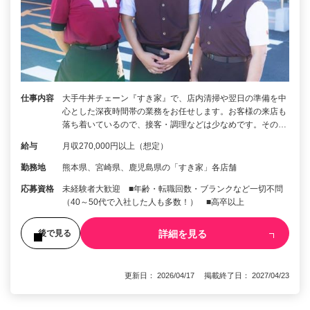
仕事内容
大手牛丼チェーン『すき家』で、店内清掃や翌日の準備を中
心とした深夜時間帯の業務をお任せします。お客様の来店も
落ち着いているので、接客・調理などは少なめです。その…
給与
月収270,000円以上（想定）
勤務地
熊本県、宮崎県、鹿児島県の「すき家」各店舗
応募資格
未経験者大歓迎 ■年齢・転職回数・ブランクなど一切不問
（40～50代で入社した人も多数！） ■高卒以上
詳細を見る
後で見る
更新日： 2026/04/17 掲載終了日： 2027/04/23