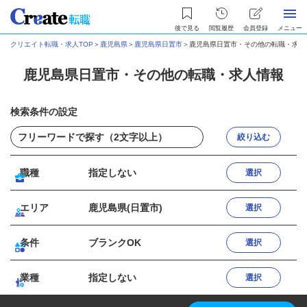
後で見る
閲覧履歴
会員登録
メニュー
クリエイト転職・求人TOP
＞
鹿児島県
＞
鹿児島県日置市
＞
鹿児島県日置市・その他の転職・求人
鹿児島県日置市・その他の転職・求人情報
検索条件の設定
絞り込む
職種
指定しない
選択
エリア
鹿児島県(日置市)
選択
条件
ブランクOK
選択
業種
指定しない
選択