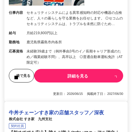
仕事内容
セキュリティシステムによる異常感知時の対応や機器の点検
など、人々の暮らしを守る業務をお任せします。 ◎セコムの
セキュリティシステムは、トラブルを未然に防ぐため…
給与
月給219,800円以上
勤務地
鹿児島県霧島市内各所
応募資格
未経験39歳まで（例外事由3号のイ／長期キャリア形成のた
め／職業経験不問）、高卒以上 ◎普通自動車運転免許（AT
限定可）
詳細を見る
後で見る
更新日： 2026/06/15 掲載終了日： 2027/06/30
牛丼チェーンすき家の店舗スタッフ／深夜
株式会社 すき家 九州支社
契約社員