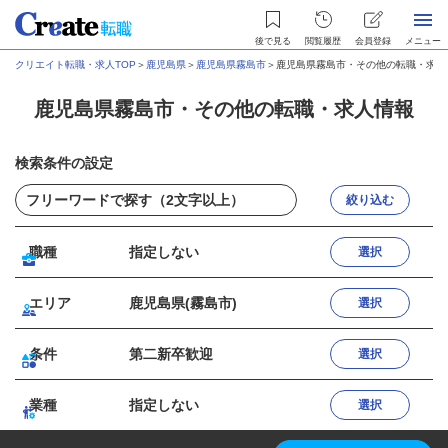
後で見る
閲覧履歴
会員登録
メニュー
クリエイト転職・求人TOP
＞
鹿児島県
＞
鹿児島県霧島市
＞
鹿児島県霧島市・その他の転職・求人
鹿児島県霧島市・その他の転職・求人情報
検索条件の設定
絞り込む
職種
指定しない
選択
エリア
鹿児島県(霧島市)
選択
条件
第二新卒歓迎
選択
業種
指定しない
選択