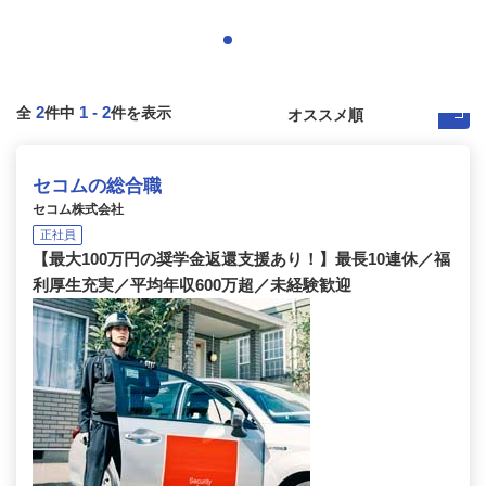
2
1
-
2
全
件中
件を表示
セコムの総合職
セコム株式会社
正社員
【最大100万円の奨学金返還支援あり！】最長10連休／福
利厚生充実／平均年収600万超／未経験歓迎