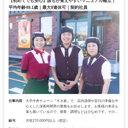
【初めてでも安心】誰もが覚えやすいマニュアル確立｜
平均年齢49.1歳｜最大9連休可｜契約社員
仕事内容
大手牛丼チェーン『すき家』で、店内清掃や翌日の準備を中
心とした深夜時間帯の業務をお任せします。お客様の来店も
落ち着いているので、接客・調理などは少なめです。その…
給与
月収270,000円以上（想定）