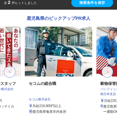
2
検索条件を保存
全
件ヒットしました
鹿児島県のピックアップPR求人
全スタッフ
セコムの総合職
穀物保管
ター株式会社
パシフィッ
南日本支店
セコム株式会社
円
月給220,
月給219,800円以上
0（マイカ
鹿児島県
鹿児島県奄美市内各所
ー通勤O