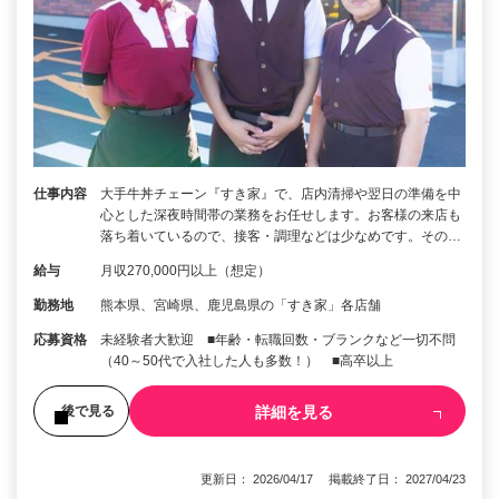
仕事内容
大手牛丼チェーン『すき家』で、店内清掃や翌日の準備を中
心とした深夜時間帯の業務をお任せします。お客様の来店も
落ち着いているので、接客・調理などは少なめです。その…
給与
月収270,000円以上（想定）
勤務地
熊本県、宮崎県、鹿児島県の「すき家」各店舗
応募資格
未経験者大歓迎 ■年齢・転職回数・ブランクなど一切不問
（40～50代で入社した人も多数！） ■高卒以上
詳細を見る
後で見る
更新日： 2026/04/17 掲載終了日： 2027/04/23