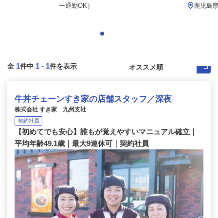
ー通勤OK）
鹿児島
1
1
-
1
全
件中
件を表示
牛丼チェーンすき家の店舗スタッフ／深夜
株式会社 すき家 九州支社
契約社員
【初めてでも安心】誰もが覚えやすいマニュアル確立｜
平均年齢49.1歳｜最大9連休可｜契約社員