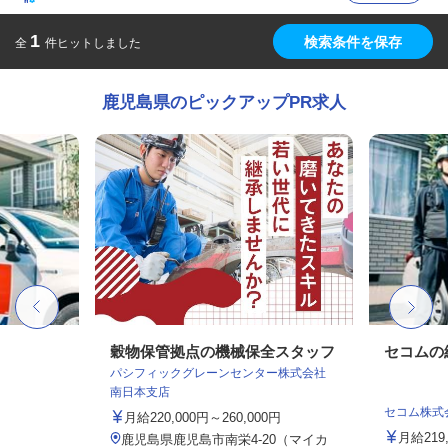
1
検索条件を保存
全
件ヒットしました
鹿児島県のピックアップPR求人
穀物保管拠点の機械保全スタッフ
セコムの
パシフィックグレーンセンター株式会社
南日本支店
セコム株式
月給220,000円～260,000円
月給219
鹿児島県鹿児島市南栄4-20（マイカ