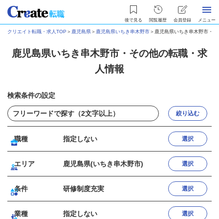
後で見る
閲覧履歴
会員登録
メニュー
クリエイト転職・求人TOP
＞
鹿児島県
＞
鹿児島県いちき串木野市
＞
鹿児島県いちき串木野市・そ
鹿児島県いちき串木野市・その他の転職・求
人情報
検索条件の設定
絞り込む
職種
指定しない
選択
エリア
鹿児島県(いちき串木野市)
選択
条件
研修制度充実
選択
業種
指定しない
選択