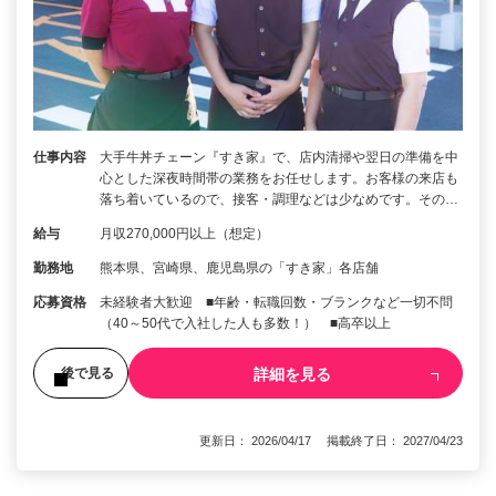
仕事内容
大手牛丼チェーン『すき家』で、店内清掃や翌日の準備を中
心とした深夜時間帯の業務をお任せします。お客様の来店も
落ち着いているので、接客・調理などは少なめです。その…
給与
月収270,000円以上（想定）
勤務地
熊本県、宮崎県、鹿児島県の「すき家」各店舗
応募資格
未経験者大歓迎 ■年齢・転職回数・ブランクなど一切不問
（40～50代で入社した人も多数！） ■高卒以上
詳細を見る
後で見る
更新日： 2026/04/17 掲載終了日： 2027/04/23