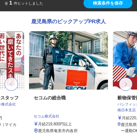
1
検索条件を保存
全
件ヒットしました
鹿児島県のピックアップPR求人
全スタッフ
セコムの総合職
穀物保管
ター株式会社
パシフィッ
南日本支店
セコム株式会社
円
月給220,
月給219,800円以上
0（マイカ
鹿児島県
鹿児島県奄美市内各所
ー通勤O