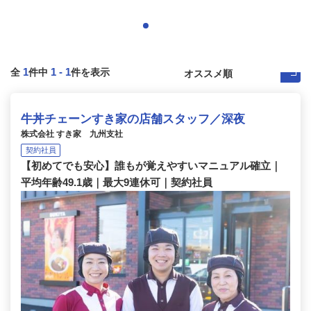
1
1
-
1
全
件中
件を表示
牛丼チェーンすき家の店舗スタッフ／深夜
株式会社 すき家 九州支社
契約社員
【初めてでも安心】誰もが覚えやすいマニュアル確立｜
平均年齢49.1歳｜最大9連休可｜契約社員