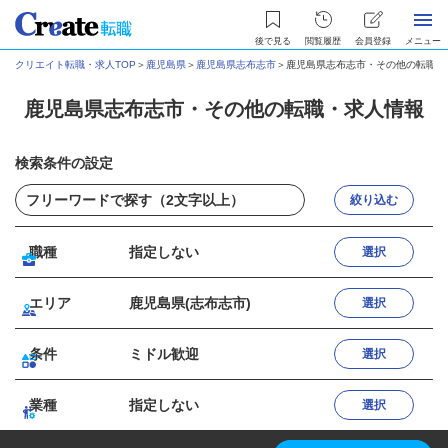
後で見る
閲覧履歴
会員登録
メニュー
クリエイト転職・求人TOP
＞
鹿児島県
＞
鹿児島県志布志市
＞
鹿児島県志布志市・その他の転職・
鹿児島県志布志市・その他の転職・求人情報
検索条件の設定
絞り込む
職種
指定しない
選択
エリア
鹿児島県(志布志市)
選択
条件
ミドル歓迎
選択
業種
指定しない
選択