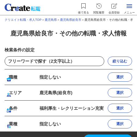
後で見る
閲覧履歴
会員登録
メニュー
クリエイト転職・求人TOP
＞
鹿児島県
＞
鹿児島県姶良市
＞
鹿児島県姶良市・その他の転職・求人
鹿児島県姶良市・その他の転職・求人情報
検索条件の設定
絞り込む
職種
指定しない
選択
エリア
鹿児島県(姶良市)
選択
条件
福利厚生・レクリエーション充実
選択
業種
指定しない
選択