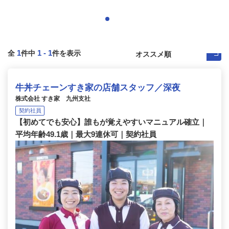
1
1
-
1
全
件中
件を表示
牛丼チェーンすき家の店舗スタッフ／深夜
株式会社 すき家 九州支社
契約社員
【初めてでも安心】誰もが覚えやすいマニュアル確立｜
平均年齢49.1歳｜最大9連休可｜契約社員