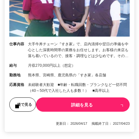
仕事内容
大手牛丼チェーン『すき家』で、店内清掃や翌日の準備を中
心とした深夜時間帯の業務をお任せします。お客様の来店も
落ち着いているので、接客・調理などは少なめです。その…
給与
月収270,000円以上（想定）
勤務地
熊本県、宮崎県、鹿児島県の「すき家」各店舗
応募資格
未経験者大歓迎 ■年齢・転職回数・ブランクなど一切不問
（40～50代で入社した人も多数！） ■高卒以上
詳細を見る
後で見る
更新日： 2026/04/17 掲載終了日： 2027/04/23