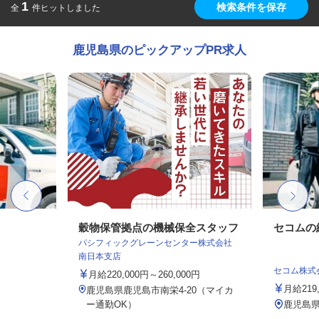
1
検索条件を保存
全
件ヒットしました
鹿児島県のピックアップPR求人
穀物保管拠点の機械保全スタッフ
セコムの
パシフィックグレーンセンター株式会社
南日本支店
セコム株式
月給220,000円～260,000円
月給219
鹿児島県鹿児島市南栄4-20（マイカ
ー通勤OK）
鹿児島