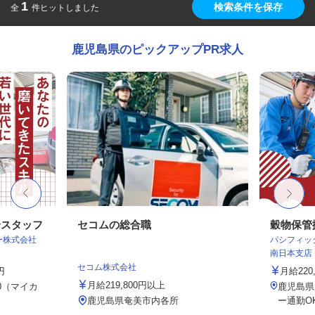
1
検索条件を保存
全
件ヒットしました
鹿児島県のピックアップPR求人
全スタッフ
セコムの総合職
穀物保管
ター株式会社
パシフィッ
南日本支店
セコム株式会社
円
月給220,
月給219,800円以上
0（マイカ
鹿児島県
鹿児島県奄美市内各所
ー通勤O