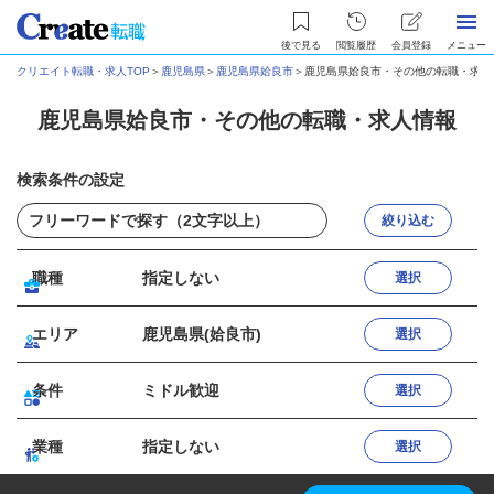
後で見る
閲覧履歴
会員登録
メニュー
クリエイト転職・求人TOP
＞
鹿児島県
＞
鹿児島県姶良市
＞
鹿児島県姶良市・その他の転職・求人
鹿児島県姶良市・その他の転職・求人情報
検索条件の設定
絞り込む
職種
指定しない
選択
エリア
鹿児島県(姶良市)
選択
条件
ミドル歓迎
選択
業種
指定しない
選択