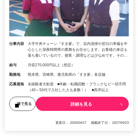
仕事内容
大手牛丼チェーン『すき家』で、店内清掃や翌日の準備を中
心とした深夜時間帯の業務をお任せします。お客様の来店も
落ち着いているので、接客・調理などは少なめです。その…
給与
月収270,000円以上（想定）
勤務地
熊本県、宮崎県、鹿児島県の「すき家」各店舗
応募資格
未経験者大歓迎 ■年齢・転職回数・ブランクなど一切不問
（40～50代で入社した人も多数！） ■高卒以上
詳細を見る
後で見る
更新日： 2026/04/17 掲載終了日： 2027/04/23