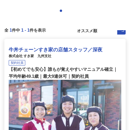
1
1
-
1
全
件中
件を表示
牛丼チェーンすき家の店舗スタッフ／深夜
株式会社 すき家 九州支社
契約社員
【初めてでも安心】誰もが覚えやすいマニュアル確立｜
平均年齢49.1歳｜最大9連休可｜契約社員