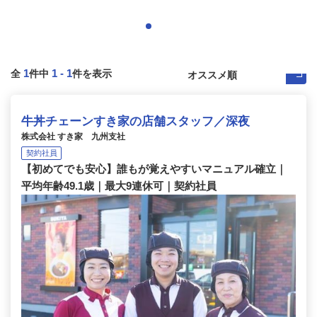
1
1
-
1
全
件中
件を表示
牛丼チェーンすき家の店舗スタッフ／深夜
株式会社 すき家 九州支社
契約社員
【初めてでも安心】誰もが覚えやすいマニュアル確立｜
平均年齢49.1歳｜最大9連休可｜契約社員