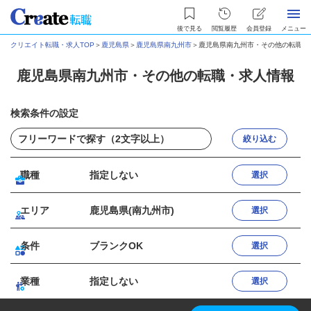
後で見る
閲覧履歴
会員登録
メニュー
クリエイト転職・求人TOP
＞
鹿児島県
＞
鹿児島県南九州市
＞
鹿児島県南九州市・その他の転職・
鹿児島県南九州市・その他の転職・求人情報
検索条件の設定
絞り込む
職種
指定しない
選択
エリア
鹿児島県(南九州市)
選択
条件
ブランクOK
選択
業種
指定しない
選択