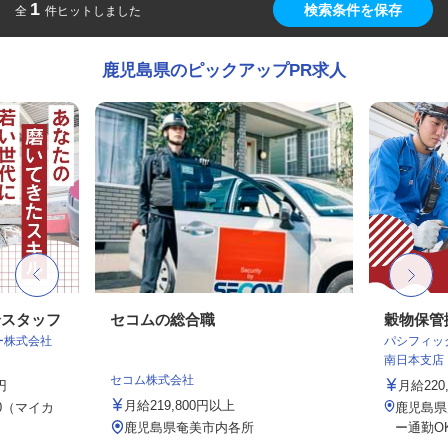
1
検索条件を保存
全
件ヒットしました
鹿児島県のピックアップPR求人
全スタッフ
セコムの総合職
穀物保管
ター株式会社
パシフィッ
南日本支店
セコム株式会社
円
月給220,
月給219,800円以上
0（マイカ
鹿児島県
鹿児島県奄美市内各所
ー通勤O