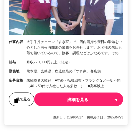
仕事内容
大手牛丼チェーン『すき家』で、店内清掃や翌日の準備を中
心とした深夜時間帯の業務をお任せします。お客様の来店も
落ち着いているので、接客・調理などは少なめです。その…
給与
月収270,000円以上（想定）
勤務地
熊本県、宮崎県、鹿児島県の「すき家」各店舗
応募資格
未経験者大歓迎 ■年齢・転職回数・ブランクなど一切不問
（40～50代で入社した人も多数！） ■高卒以上
詳細を見る
後で見る
更新日： 2026/04/17 掲載終了日： 2027/04/23